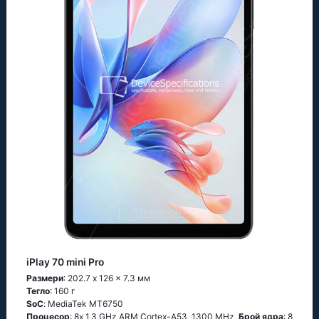
iPlay 70 mini Pro
Размери
: 202.7 x 126 x 7.3 мм
Тегло
: 160 г
SoC
: МеdiаТеk МТ6750
Процесор
: 8х 1.3 GНz АRМ Соrtех-А53, 1300 MHz,
Брой ядра
: 8