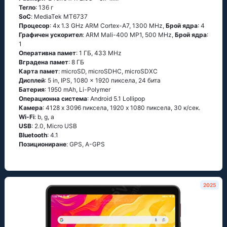
Тегло
: 136 г
SoC
: МеdiаТеk МТ6737
Процесор
: 4х 1.3 GНz АRМ Соrtех-А7, 1300 MHz,
Брой ядра
: 4
Графичен ускорител
: ARM Mali-400 MP1, 500 MHz,
Брой ядра
:
1
Оперативна памет
: 1 ГБ, 433 MHz
Вградена памет
: 8 ГБ
Карта памет
: microSD, microSDHC, microSDXC
Дисплей
: 5 in, IPS, 1080 x 1920 пиксела, 24 бита
Батерия
: 1950 mAh, Li-Polymer
Операционна система
: Аndrоid 5.1 Lоlliрор
Камера
: 4128 x 3096 пиксела, 1920 x 1080 пиксела, 30 к/сек.
Wi-Fi
: b, g, а
USB
: 2.0, Micro USB
Bluetooth
: 4.1
Позициониране
: GРS, А-GРS
2025