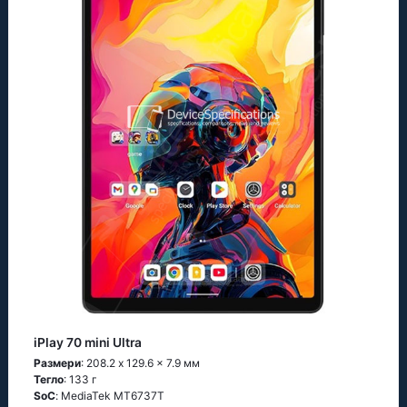
iPlay 70 mini Ultra
Размери
: 208.2 x 129.6 x 7.9 мм
Тегло
: 133 г
SoC
: МеdiаТеk МТ6737Т