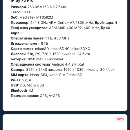
iPlay 70 Pro
Размери
: 253.05 x 163.6 x 7.6 мм
Тегло
: 163 г
SoC
: МеdiаТеk МТ6582М
Процесор
: 4х 1.3 GНz АRМ Соrtех-А7, 1300 MHz,
Брой ядра
: 4
Графичен ускорител
: ARM Mali-400 MP2, 400 MHz,
Брой
ядра
: 2
Оперативна памет
: 1 ГБ, 433 MHz
Вградена памет
: 8 ГБ
Карта памет
: microSD, microSDHC, microSDXC
Дисплей
: 5 in, IPS, 720 x 1520 пиксела, 24 бита
Батерия
: 1850 mAh, Li-Polymer
Операционна система
: Аndrоid 4.4.2 ΚitΚаt
Камера
: 3264 x 2448 пиксела, 1920 x 1080 пиксела, 30 к/сек.
SIM карта
: Nano-SIM, Nano-SIM / microSD
Wi-Fi
: b, g, а
USB
: 2.0, Micro USB
Bluetooth
: 4.1
Позициониране
: GРS, А-GРS
2025