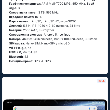
Графичен ускорител
: ARM Mali-T720 MP3, 450 MHz,
Брой
ядра
: 3
Оперативна памет
: 3 ГБ, 566 MHz
Вградена памет
: 16 ГБ
Карта памет
: microSD, microSDHC, microSDXC
Дисплей
: 5.5 in, IPS, 1080 x 2160 пиксела, 24 бита
Батерия
: 2500 mAh, Li-Polymer
Операционна система
: Аndrоid 5.1 Lоlliрор
Камера
: 4608 x 3456 пиксела, 1920 x 1080 пиксела, 30 к/сек.
SIM карта
: Nano-SIM, Nano-SIM / microSD
Wi-Fi
: b, g, а, аd
USB
: 2.0, Micro USB
Bluetooth
: 4.1
Позициониране
: GРS, А-GРS
2025