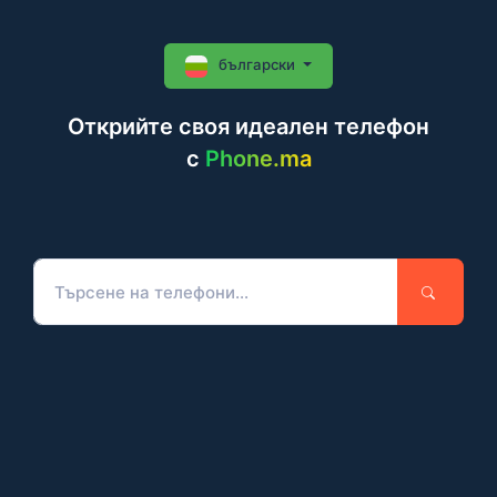
български
Открийте своя идеален телефон
c
Phone.ma