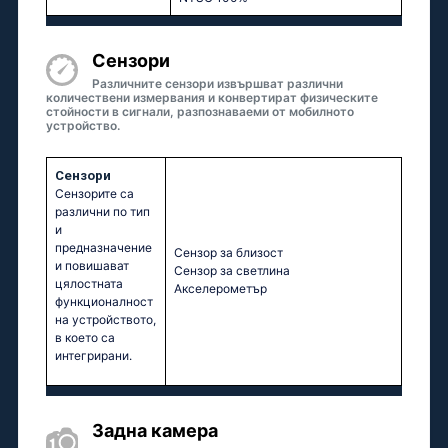
Сензори
Различните сензори извършват различни
количествени измервания и конвертират физическите
стойности в сигнали, разпознаваеми от мобилното
устройство.
Сензори
Сензорите са
различни по тип
и
предназначение
Сензор за близост
и повишават
Сензор за светлина
цялостната
Акселерометър
функционалност
на устройството,
в което са
интегрирани.
Задна камера