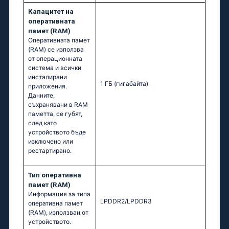
Капацитет на
оперативната
памет (RAM)
Оперативната памет
(RAM) се използва
от операционната
система и всички
инсталирани
1 ГБ
(гигабайта)
приложения.
Данните,
съхранявани в RAM
паметта, се губят,
след като
устройството бъде
изключено или
рестартирано.
Тип оперативна
памет (RAM)
Информация за типа
LPDDR2/LPDDR3
оперативна памет
(RAM), използван от
устройството.