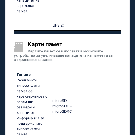
капацитет на
вградената
памет.
UFS 2.1
Карти памет
Картите памет се използват в мобилните
устройства за увеличаване капацитета на паметта за
съхранение на данни.
Типове
Различните
типове карти
памет се
характеризират с
microSD
различни
microSDHC
размери и
microSDXC
капацитет.
Информация за
поддържаните
типове карти
памет.