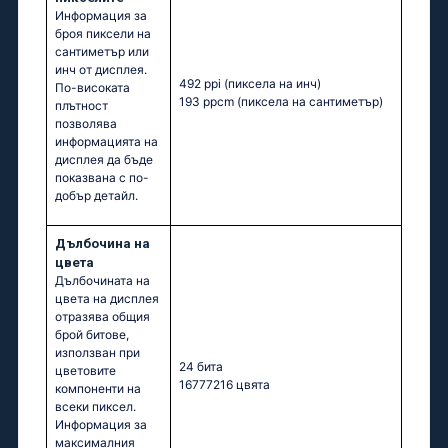
Информация за
броя пиксели на
сантиметър или
инч от дисплея.
492 ppi
(пиксела на инч)
По-високата
193 ppcm
(пиксела на сантиметър)
плътност
позволява
информацията на
дисплея да бъде
показвана с по-
добър детайл.
Дълбочина на
цвета
Дълбочината на
цвета на дисплея
отразява общия
брой битове,
използван при
24 бита
цветовите
16777216 цвята
компоненти на
всеки пиксел.
Информация за
максималния