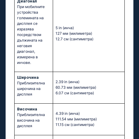
Диагонал
При мобилните
устройства
големината на
дисплея се
5 in
(инча)
изразява
127 мм
(милиметра)
посредством
12.7 см
(сантиметра)
дължината на
неговия
диагонал,
измерена в
инчове.
Широчина
2.39 in
(инча)
Приблизителна
60.73 мм
(милиметра)
широчина на
6.07 см
(сантиметра)
дисплея
Височина
4.39 in
(инча)
Приблизителна
111.54 мм
(милиметра)
височина на
11.15 см
(сантиметра)
дисплея