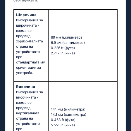
сертификати.
Широчина
Информация за
широчината -
взема се
предвид
69 мм
(милиметра)
хоризонталната
6.9 см
(сантиметра)
страна на
0.226 ft
(фута)
устройството
2.717 in
(инча)
при
стандартната му
ориентация за
употреба.
Височина
Информация за
височината -
взема се
предвид
141 мм
(милиметра)
вертикалната
14.1 см
(сантиметра)
страна на
0.463 ft
(фута)
устройството
5.551 in
(инча)
при