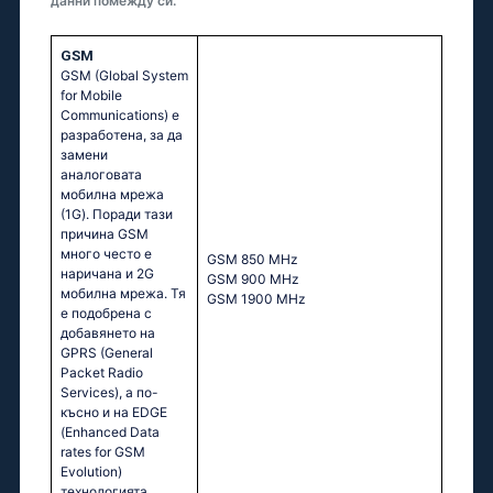
данни помежду си.
GSM
GSM (Global System
for Mobile
Communications) е
разработена, за да
замени
аналоговата
мобилна мрежа
(1G). Поради тази
причина GSM
много често е
GSМ 850 МНz
наричана и 2G
GSМ 900 МНz
мобилна мрежа. Тя
GSМ 1900 МНz
е подобрена с
добавянето на
GPRS (General
Packet Radio
Services), а по-
късно и на EDGE
(Enhanced Data
rates for GSM
Evolution)
технологията.