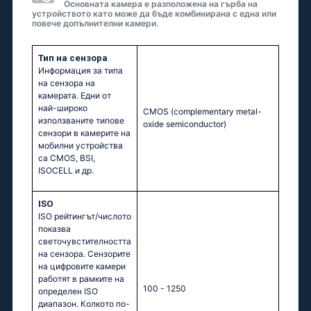
Основната камера е разположена на гърба на
устройството като може да бъде комбинирана с една или
повече допълнителни камери.
Тип на сензора
Информация за типа
на сензорa на
камерата. Едни от
най-широко
CMOS (complementary metal-
използваните типове
oxide semiconductor)
сензори в камерите на
мобилни устройства
са CMOS, BSI,
ISOCELL и др.
ISO
ISO рейтингът/числото
показва
светочувстителността
на сензора. Сензорите
на цифровите камери
работят в рамките на
100 - 1250
определен ISO
диапазон. Колкото по-