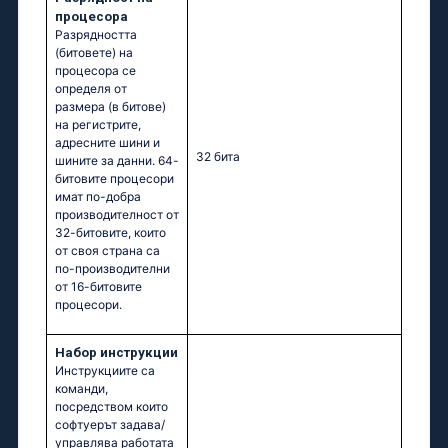
процесора
Разрядността
(битовете) на
процесора се
определя от
размера (в битове)
на регистрите,
адресните шини и
32 бита
шините за данни. 64-
битовите процесори
имат по-добра
производителност от
32-битовите, които
от своя страна са
по-производителни
от 16-битовите
процесори.
Набор инструкции
Инструкциите са
команди,
посредством които
софтуерът задава/
управлява работата