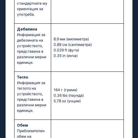
стандартната му
ориентация за
употреба.
Дебелина
Информация за
8.9 мм
(милиметра)
дебелината на
0.89 см
(сантиметра)
устройството,
0.029 ft
(фута)
представена в
0.35 in
(инча)
различни мерни
единици.
Тегло
Информация за
теглото на
164 г
(грама)
устройството,
0.36 lbs
(паунда)
представена в
5.78 oz
(унции)
различни мерни
единици.
Обем
Приблизителен
обем на