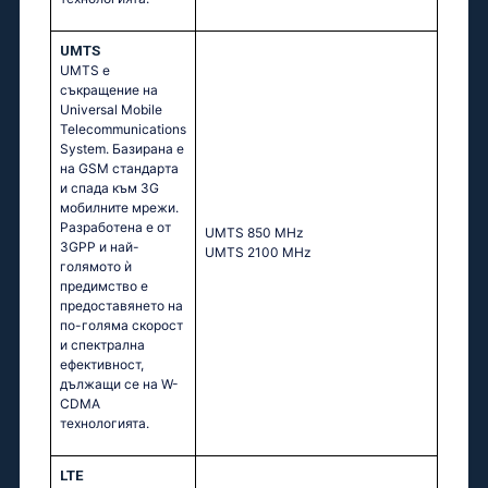
UMTS
UMTS е
съкращение на
Universal Mobile
Telecommunications
System. Базирана е
на GSM стандарта
и спада към 3G
мобилните мрежи.
Разработена е от
UМТS 850 МНz
3GPP и най-
UМТS 2100 МНz
голямото ѝ
предимство е
предоставянето на
по-голяма скорост
и спектрална
ефективност,
дължащи се на W-
CDMA
технологията.
LTE