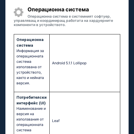
Операционна система
Операционна система е системният софтуер,
управляващ и координиращ работата на хардуерните
компоненти в устройството.
Операционна
система
Информация за
операционната
система
Аndrоid 5.1.1 Lоlliрор
използвана от
устройството,
както и нейната
версия.
Потребителски
интерфейс (UI)
Наименование и
версия на
използвания от
Leaf
операционната
система