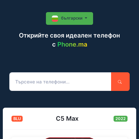
български
Открийте своя идеален телефон
c
Phone.ma
C5 Max
BLU
2022