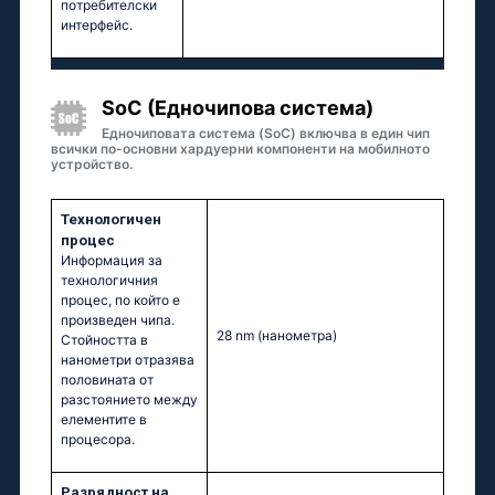
потребителски
интерфейс.
SoC (Едночипова система)
Едночиповата система (SoC) включва в един чип
всички по-основни хардуерни компоненти на мобилното
устройство.
Технологичен
процес
Информация за
технологичния
процес, по който е
произведен чипа.
28 nm
(нанометра)
Стойността в
нанометри отразява
половината от
разстоянието между
елементите в
процесора.
Разрядност на