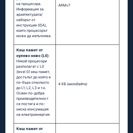
на процесора.
ARMv7
Информация за
архитектурата/
наборът от
инструкции (ISA),
които процесорът
може да изпълнява.
Кеш памет от
нулево ниво (L0)
Някой процесори
разполагат с L0
(level 0) кеш памет,
достъпът до която е
по-бърз отколкото
4 КБ
(килобайта)
до L1, L2, L3 и т.н.
Освен по-добра
производителност
се постига и по-
ниска консумация
на електроенергия.
Кеш памет от