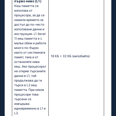
първо ниво (L1)
Кеш паметта се
използва от
процесора, за да се
намали времето за
достъп до по-често
използвани данни и
инструкции. L1 (level
1) кеш паметта e с
малък обем и работи
много по-бързо
както от системната
16 КБ + 32 КБ
(килобайта)
памет, така и от
останалите нива
кеш. Ако процесорът
не открие търсените
данни в L1, той
продължава да ги
търси в L2 кеш
паметта. При някои
процесори това
търсене се
извършва
едновременно в L1 и
L2.