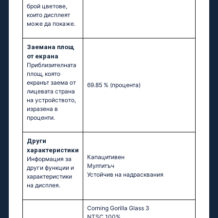
брой цветове,
които дисплеят
може да покаже.
Заемана площ
от екрана
Приблизителната
площ, която
екранът заема от
69.85 %
(процента)
лицевата страна
на устройството,
изразена в
проценти.
Други
характеристики
Капацитивен
Информация за
Мултитъч
други функции и
Устойчив на надрасквания
характеристики
на дисплея.
Corning Gorilla Glass 3
NTSC 100%