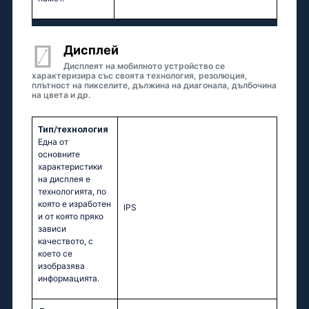
Дисплей
Дисплеят на мобилното устройство се
характеризира със своята технология, резолюция,
плътност на пикселите, дължина на диагонала, дълбочина
на цвета и др.
Тип/технология
Една от
основните
характеристики
на дисплея е
технологията, по
която е изработен
IPS
и от която пряко
зависи
качеството, с
което се
изобразява
информацията.