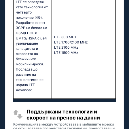
LTE се определя
като технология от
четвърто
поколение (4G).
Разработена е от
3GPP на базата на
GSM/EDGE и
LТЕ 800 МНz
UMTS/HSPA с цел
LТЕ 1700/2100 МНz
увеличаване
LТЕ 2100 МНz
капацитета и
LТЕ 1500 МНz
скоростта на
безжичните
мобилни мрежи.
Последващо
развитие на
технологията се
нарича LTE
Advanced.
Поддържани технологии и
скорост на пренос на данни
Комуникацията между устройствата в мобилните мрежи
се осъществява посредством технологии, предоставящи