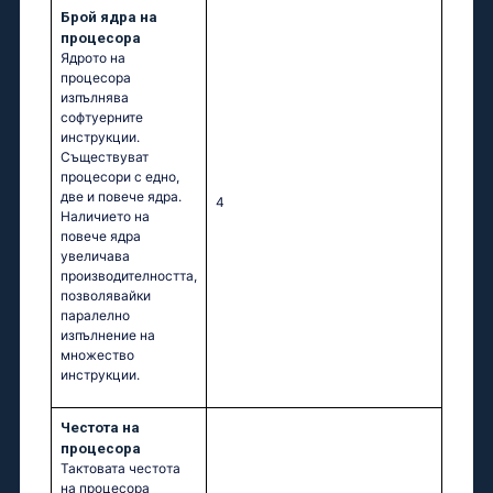
Брой ядра на
процесора
Ядрото на
процесора
изпълнява
софтуерните
инструкции.
Съществуват
процесори с едно,
две и повече ядра.
4
Наличието на
повече ядра
увеличава
производителността,
позволявайки
паралелно
изпълнение на
множество
инструкции.
Честота на
процесора
Тактовата честота
на процесора