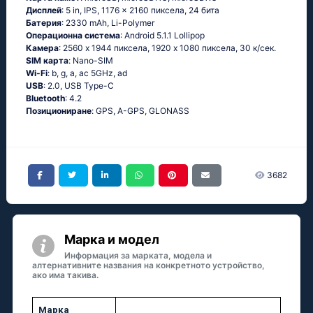
Дисплей
: 5 in, IPS, 1176 x 2160 пиксела, 24 бита
Батерия
: 2330 mAh, Li-Polymer
Операционна система
: Аndrоid 5.1.1 Lоlliрор
Камера
: 2560 x 1944 пиксела, 1920 x 1080 пиксела, 30 к/сек.
SIM карта
: Nano-SIM
Wi-Fi
: b, g, а, ас 5GНz, аd
USB
: 2.0, USB Type-C
Bluetooth
: 4.2
Позициониране
: GРS, А-GРS, GLОΝАSS
3682
Марка и модел
Информация за марката, модела и
алтернативните названия на конкретното устройство,
ако има такива.
Марка