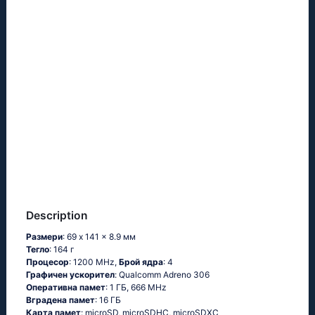
Description
Размери
: 69 x 141 x 8.9 мм
Тегло
: 164 г
Процесор
: 1200 MHz,
Брой ядра
: 4
Графичен ускорител
: Qualcomm Adreno 306
Оперативна памет
: 1 ГБ, 666 MHz
Вградена памет
: 16 ГБ
Карта памет
: microSD, microSDHC, microSDXC