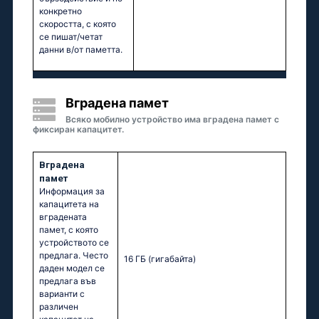
конкретно
скоростта, с която
се пишат/четат
данни в/от паметта.
Вградена памет
Всяко мобилно устройство има вградена памет с
фиксиран капацитет.
Вградена
памет
Информация за
капацитета на
вградената
памет, с която
устройството се
предлага. Често
16 ГБ
(гигабайта)
даден модел се
предлага във
варианти с
различен