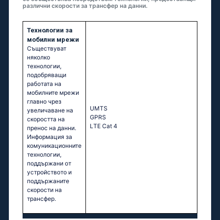
различни скорости за трансфер на данни.
Технологии за
мобилни мрежи
Съществуват
няколко
технологии,
подобряващи
работата на
мобилните мрежи
главно чрез
UМТS
увеличаване на
GРRS
скоростта на
LТЕ Саt 4
пренос на данни.
Информация за
комуникационните
технологии,
поддържани от
устройството и
поддържаните
скорости на
трансфер.