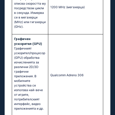
описва скоростта му
1200 MHz
(мегахерца)
посредством цикли
в секунда. Измерва
се в мегахерци
(MHz) или гигахерци
(GHz).
Графичен
ускорител (GPU)
Графичният
ускорител/процесор
(GPU) обработва
изчисленията за
различни 2D/3D
графични
Qualcomm Adreno 306
приложения. В
мобилните
устройства се
използва най-вече
от игрите,
потребителският
интерфейс, видео
приложенията и др.