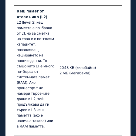
Кеш памет от
второ ниво (L2)
L2 (level 2) кеш
паметта е по-бавна
от L1, но за сметка
на това е с по-голям
капацитет,
позволяващ
кеширането на
повече данни. Тя
също като L1 е много
2048 КБ
(килобайта)
по-бърза от
2 МБ
(мегабайта)
системната памет
(RAM). Ако
процесорът не
намери търсените
данни в L2, той
продължава да ги
търси в L3 кеш
паметта (ако е
налична такава) или
в RAM паметта.