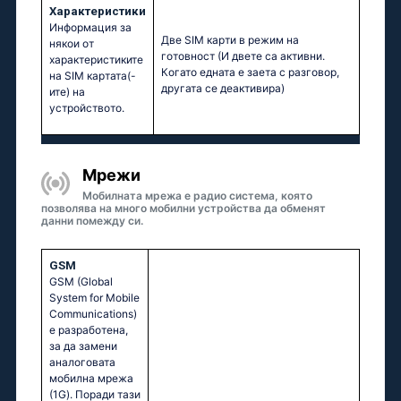
Характеристики
Информация за
Две SIM карти в режим на
някои от
готовност (И двете са активни.
характеристиките
Когато едната е заета с разговор,
на SIM картата(-
другата се деактивира)
ите) на
устройството.
Мрежи
Мобилната мрежа е радио система, която
позволява на много мобилни устройства да обменят
данни помежду си.
GSM
GSM (Global
System for Mobile
Communications)
е разработена,
за да замени
аналоговата
мобилна мрежа
(1G). Поради тази