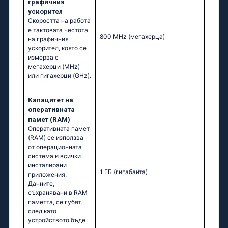
графичния
ускорител
Скоростта на работа
е тактовата честота
800 MHz
(мегахерца)
на графичния
ускорител, която се
измерва с
мегахерци (MHz)
или гигахерци (GHz).
Капацитет на
оперативната
памет (RAM)
Оперативната памет
(RAM) се използва
от операционната
система и всички
инсталирани
1 ГБ
(гигабайта)
приложения.
Данните,
съхранявани в RAM
паметта, се губят,
след като
устройството бъде