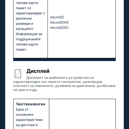
типове карти
памет се
характеризират с
microSD
различни
microSDHC
размери и
microSDXC
капацитет.
Информация за
поддържаните
типове карти
памет.
Дисплей
Дисплеят на мобилното устройство се
характеризира със своята технология, резолюция,
плътност на пикселите, дължина на диагонала, дълбочина
на цвета и др.
Тип/технология
Една от
основните
характеристики
на дисплея е