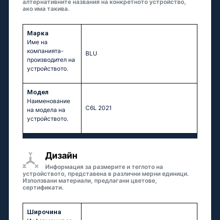
алтернативните названия на конкретното устройство,
ако има такива.
Марка
Име на
компанията-
BLU
производител на
устройството.
Модел
Наименование
C6L 2021
на модела на
устройството.
Дизайн
Информация за размерите и теглото на
устройството, представена в различни мерни единици.
Използвани материали, предлагани цветове,
сертификати.
Широчина