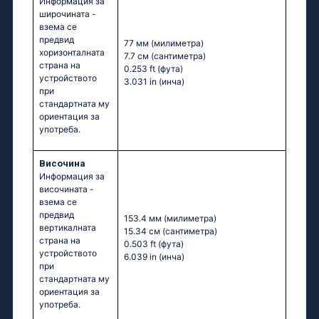
Информация за
широчината -
взема се
предвид
77 мм
(милиметра)
хоризонталната
7.7 см
(сантиметра)
страна на
0.253 ft
(фута)
устройството
3.031 in
(инча)
при
стандартната му
ориентация за
употреба.
Височина
Информация за
височината -
взема се
предвид
153.4 мм
(милиметра)
вертикалната
15.34 см
(сантиметра)
страна на
0.503 ft
(фута)
устройството
6.039 in
(инча)
при
стандартната му
ориентация за
употреба.