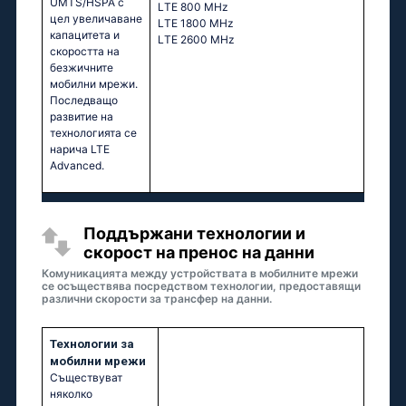
UMTS/HSPA с
LТЕ 800 МНz
цел увеличаване
LТЕ 1800 МНz
капацитета и
LТЕ 2600 МНz
скоростта на
безжичните
мобилни мрежи.
Последващо
развитие на
технологията се
нарича LTE
Advanced.
Поддържани технологии и
скорост на пренос на данни
Комуникацията между устройствата в мобилните мрежи
се осъществява посредством технологии, предоставящи
различни скорости за трансфер на данни.
Технологии за
мобилни мрежи
Съществуват
няколко