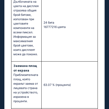
Дълбочината на
цвета на дисплея
отразява общия
брой битове,
използван при
24 бита
цветовите
16777216 цвята
компоненти на
всеки пиксел.
Информация за
максималния
брой цветове,
които дисплеят
може да покаже.
Заемана площ
от екрана
Приблизителната
площ, която
екранът заема от
63.07 %
(процента)
лицевата страна
на устройството,
изразена в
проценти.