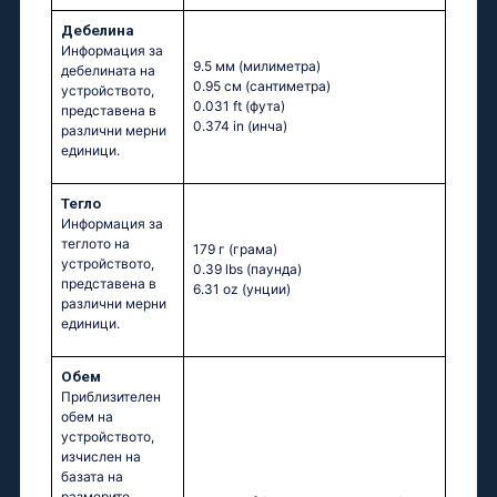
Дебелина
Информация за
9.5 мм
(милиметра)
дебелината на
0.95 см
(сантиметра)
устройството,
0.031 ft
(фута)
представена в
0.374 in
(инча)
различни мерни
единици.
Тегло
Информация за
теглото на
179 г
(грама)
устройството,
0.39 lbs
(паунда)
представена в
6.31 oz
(унции)
различни мерни
единици.
Обем
Приблизителен
обем на
устройството,
изчислен на
базата на
размерите,