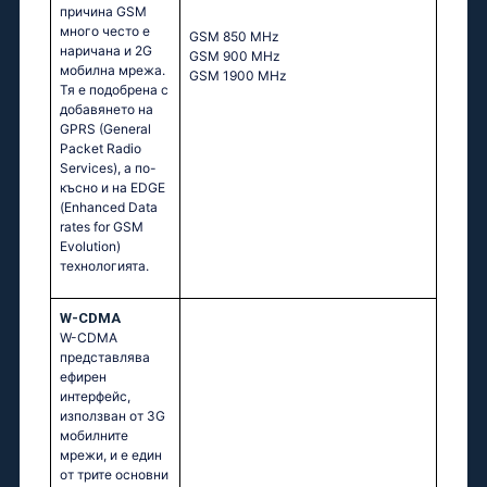
причина GSM
много често е
GSМ 850 МНz
наричана и 2G
GSМ 900 МНz
мобилна мрежа.
GSМ 1900 МНz
Тя е подобрена с
добавянето на
GPRS (General
Packet Radio
Services), а по-
късно и на EDGE
(Enhanced Data
rates for GSM
Evolution)
технологията.
W-CDMA
W-CDMA
представлява
ефирен
интерфейс,
използван от 3G
мобилните
мрежи, и е един
от трите основни