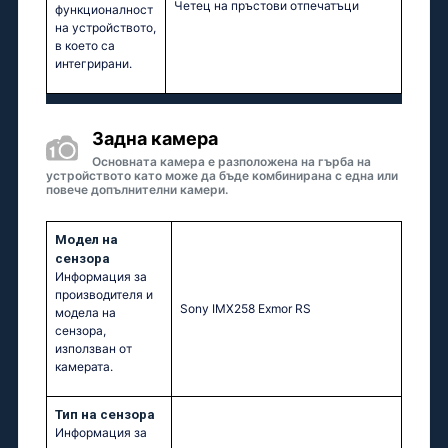
Четец на пръстови отпечатъци
функционалност
на устройството,
в което са
интегрирани.
Задна камера
Основната камера е разположена на гърба на
устройството като може да бъде комбинирана с една или
повече допълнителни камери.
Модел на
сензора
Информация за
производителя и
Sony IMX258 Exmor RS
модела на
сензора,
използван от
камерата.
Тип на сензора
Информация за