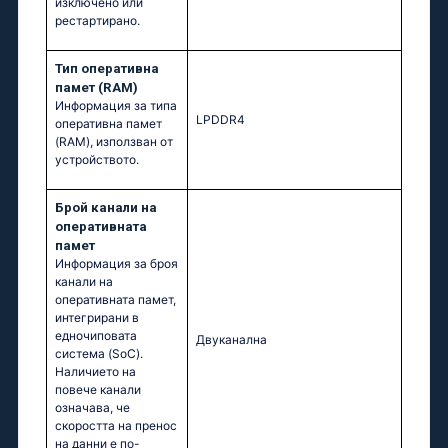
изключено или
рестартирано.
Тип оперативна
памет (RAM)
Информация за типа
LPDDR4
оперативна памет
(RAM), използван от
устройството.
Брой канали на
оперативната
памет
Информация за броя
канали на
оперативната памет,
интегрирани в
едночиповата
Двуканална
система (SoC).
Наличието на
повече канали
означава, че
скоростта на пренос
на данни е по-