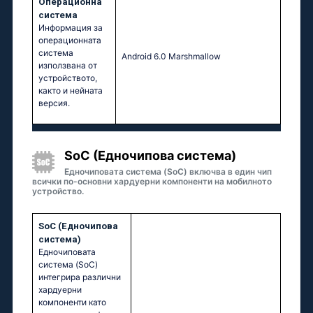
Операционна
система
Информация за
операционната
система
Аndrоid 6.0 Маrshmаllоw
използвана от
устройството,
както и нейната
версия.
SoC (Едночипова система)
Едночиповата система (SoC) включва в един чип
всички по-основни хардуерни компоненти на мобилното
устройство.
SoC (Едночипова
система)
Едночиповата
система (SoC)
интегрира различни
хардуерни
компоненти като