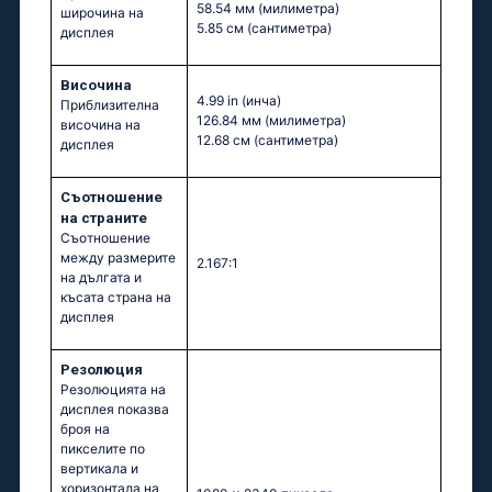
58.54 мм
(милиметра)
широчина на
5.85 см
(сантиметра)
дисплея
Височина
4.99 in
(инча)
Приблизителна
126.84 мм
(милиметра)
височина на
12.68 см
(сантиметра)
дисплея
Съотношение
на страните
Съотношение
между размерите
2.167:1
на дългата и
късата страна на
дисплея
Резолюция
Резолюцията на
дисплея показва
броя на
пикселите по
вертикала и
хоризонтала на