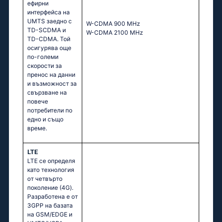
ефирни
интерфейса на
UMTS заедно с
W-CDMA 900 MHz
TD-SCDMA и
W-CDMA 2100 MHz
TD-CDMA. Той
осигурява още
по-големи
скорости за
пренос на данни
и възможност за
свързване на
повече
потребители по
едно и също
време.
LTE
LTE се определя
като технология
от четвърто
поколение (4G).
Разработена е от
3GPP на базата
на GSM/EDGE и