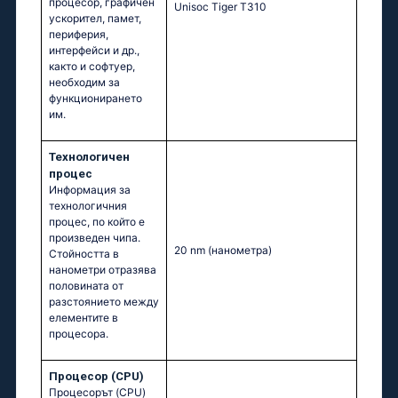
процесор, графичен
Unisос Тigеr Т310
ускорител, памет,
периферия,
интерфейси и др.,
както и софтуер,
необходим за
функционирането
им.
Технологичен
процес
Информация за
технологичния
процес, по който е
произведен чипа.
20 nm
(нанометра)
Стойността в
нанометри отразява
половината от
разстоянието между
елементите в
процесора.
Процесор (CPU)
Процесорът (CPU)