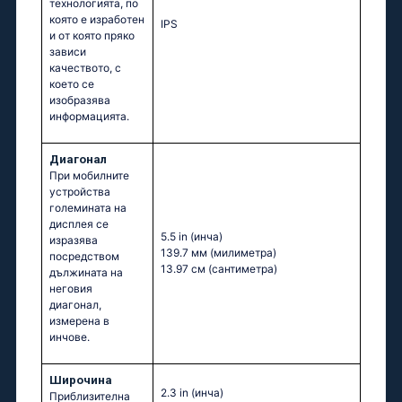
технологията, по
която е изработен
IPS
и от която пряко
зависи
качеството, с
което се
изобразява
информацията.
Диагонал
При мобилните
устройства
големината на
дисплея се
5.5 in
(инча)
изразява
139.7 мм
(милиметра)
посредством
13.97 см
(сантиметра)
дължината на
неговия
диагонал,
измерена в
инчове.
Широчина
2.3 in
(инча)
Приблизителна