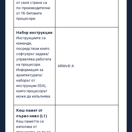
от своя страна са
по-производителни
от 16-битовите
процесори.
Набор инструкции
Инструкциите са
команди,
посредством които
софтуерът задава/
управлява работата
на процесора.
ARMv8-A
Информация за
архитектурата/
наборът от
инструкции (ISA),
които процесорът
може да изпълнява.
Кеш памет от
първо ниво (L1)
Кеш паметта се
използва от
процесора, за да се