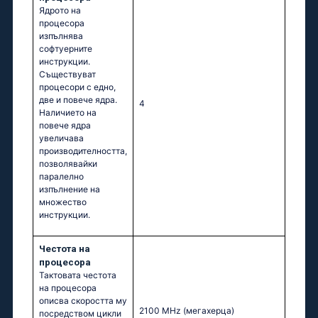
Ядрото на
процесора
изпълнява
софтуерните
инструкции.
Съществуват
процесори с едно,
две и повече ядра.
4
Наличието на
повече ядра
увеличава
производителността,
позволявайки
паралелно
изпълнение на
множество
инструкции.
Честота на
процесора
Тактовата честота
на процесора
описва скоростта му
2100 MHz
(мегахерца)
посредством цикли