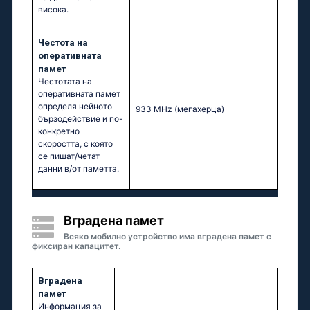
висока.
Честота на
оперативната
памет
Честотата на
оперативната памет
определя нейното
933 MHz
(мегахерца)
бързодействие и по-
конкретно
скоростта, с която
се пишат/четат
данни в/от паметта.
Вградена памет
Всяко мобилно устройство има вградена памет с
фиксиран капацитет.
Вградена
памет
Информация за