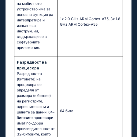
на мобилното
устройство има за
основна функция да
1х 2.0 GНz АRМ Соrtех-А75, 3х 1.8
интерпретира и
GНz АRМ Соrtех-А55
изпълнява
инструкции,
съдържащи се в
софтуерните
приложения.
Разрядност на
процесора
Разрядността
(битовете) на
процесора се
определя от
размера (в битове)
на регистрите,
адресните шини и
64 бита
шините за данни. 64-
битовите процесори
имат по-добра
производителност от
32-битовите, които