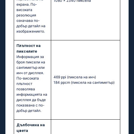
1080 x 2340 пиксела
екрана. По-
високата
резолюция
означава по-
добър детайл на
изображението.
Плътност на
пикселите
Информация за
броя пиксели на
сантиметър или
инч от дисплея.
469 ppi
(пиксела на инч)
По-високата
184 ppcm
(пиксела на сантиметър)
плътност
позволява
информацията на
дисплея да бъде
показвана с по-
добър детайл.
Дълбочина на
цвета