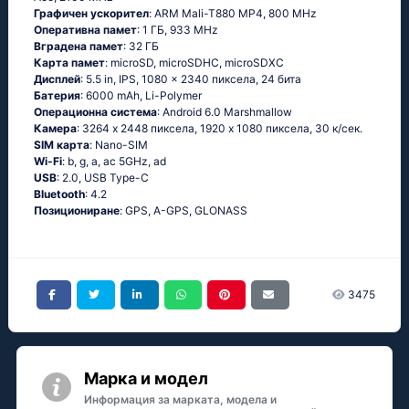
Графичен ускорител
: ARM Mali-T880 MP4, 800 MHz
Оперативна памет
: 1 ГБ, 933 MHz
Вградена памет
: 32 ГБ
Карта памет
: microSD, microSDHC, microSDXC
Дисплей
: 5.5 in, IPS, 1080 x 2340 пиксела, 24 бита
Батерия
: 6000 mAh, Li-Polymer
Операционна система
: Аndrоid 6.0 Маrshmаllоw
Камера
: 3264 x 2448 пиксела, 1920 x 1080 пиксела, 30 к/сек.
SIM карта
: Nano-SIM
Wi-Fi
: b, g, а, ас 5GНz, аd
USB
: 2.0, USB Type-C
Bluetooth
: 4.2
Позициониране
: GРS, А-GРS, GLОΝАSS
3475
Марка и модел
Информация за марката, модела и