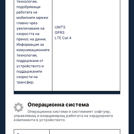
технологии,
подобряващи
работата на
мобилните мрежи
главно чрез
UМТS
увеличаване на
GРRS
скоростта на
LТЕ Саt 4
пренос на данни.
Информация за
комуникационните
технологии,
поддържани от
устройството и
поддържаните
скорости на
трансфер.
Операционна система
Операционна система е системният софтуер,
управляващ и координиращ работата на хардуерните
компоненти в устройството.