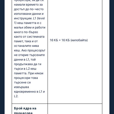
намали времето за
достъп до по-често
използвани данни и
инструкции. L1 (level
1) кеш паметта e с
малък обем и работи
много по-бързо
както от системната
16 КБ + 16 КБ
(килобайта)
памет, така и от
останалите нива
кеш. Ако процесорът
не открие търсените
данни в L1, той
продължава да ги
търси в L2 кеш
паметта. При някои
процесори това
търсене се
извършва
едновременно в L1 и
L2.
Брой ядра на
процесора