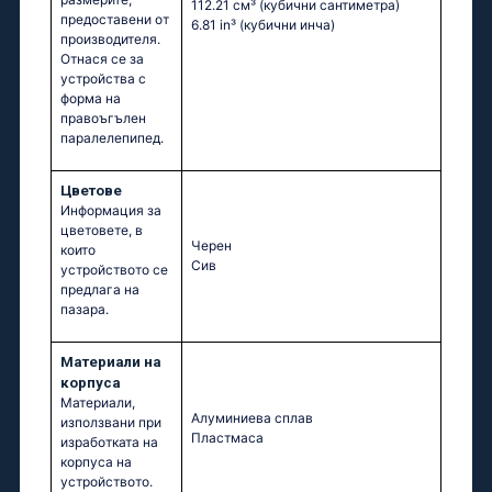
112.21 см³
(кубични сантиметра)
предоставени от
6.81 in³
(кубични инча)
производителя.
Отнася се за
устройства с
форма на
правоъгълен
паралелепипед.
Цветове
Информация за
цветовете, в
Черен
които
Сив
устройството се
предлага на
пазара.
Материали на
корпуса
Материали,
Алуминиева сплав
използвани при
Пластмаса
изработката на
корпуса на
устройството.