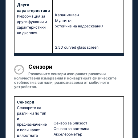
Други
характеристики
Капацитивен
Информация за
Мултитъч
други функции и
Устойчив на надрасквания
характеристики
на дисплея.
2.5D curved glass screen
Сензори
Различните сензори извършват различни
количествени измервания и конвертират физическите
стойности в сигнали, разпознаваеми от мобилното
устройство.
Сензори
Сензорите са
различни по тип
и
Сензор за близост
предназначение
Сензор за светлина
и повишават
Акселерометър
цялостната