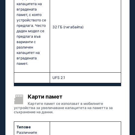
капацитета на
вградената
памет, с която
устройството се
предлага. Често
32 ГБ
(гигабайта)
даден модел се
предлага във
варианти с
различен
капацитет на
вградената
памет.
UFS 2.1
Карти памет
Картите памет се използват в мобилните
устройства за увеличаване капацитета на паметта за
съхранение на данни.
Типове
Различните