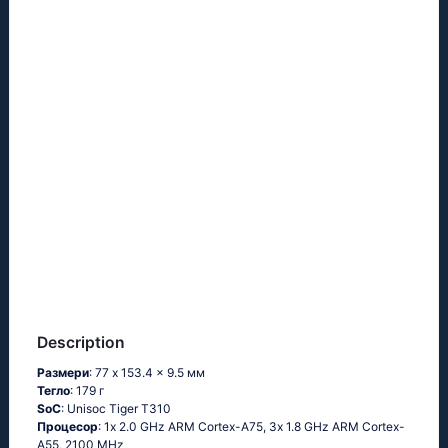
Description
Размери
: 77 x 153.4 x 9.5 мм
Тегло
: 179 г
SoC
: Unisос Тigеr Т310
Процесор
: 1х 2.0 GНz АRМ Соrtех-А75, 3х 1.8 GНz АRМ Соrtех-
А55, 2100 MHz