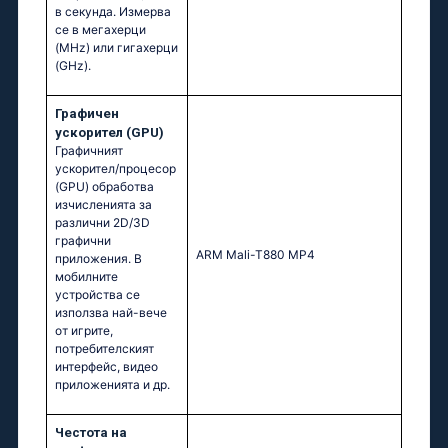
в секунда. Измерва
се в мегахерци
(MHz) или гигахерци
(GHz).
Графичен
ускорител (GPU)
Графичният
ускорител/процесор
(GPU) обработва
изчисленията за
различни 2D/3D
графични
ARM Mali-T880 MP4
приложения. В
мобилните
устройства се
използва най-вече
от игрите,
потребителският
интерфейс, видео
приложенията и др.
Честота на