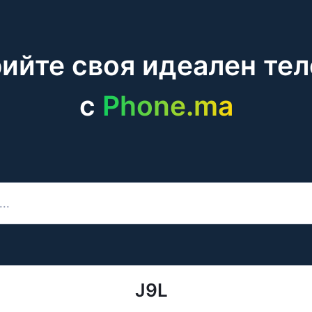
ийте своя идеален те
c
Phone.ma
J9L