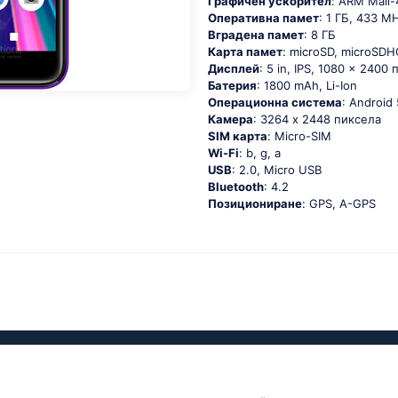
Графичен ускорител
: ARM Mali
Оперативна памет
: 1 ГБ, 433 M
Вградена памет
: 8 ГБ
Карта памет
: microSD, microSDH
Дисплей
: 5 in, IPS, 1080 x 2400
Батерия
: 1800 mAh, Li-Ion
Операционна система
: Аndrоid 
Камера
: 3264 x 2448 пиксела
SIM карта
: Micro-SIM
Wi-Fi
: b, g, а
USB
: 2.0, Micro USB
Bluetooth
: 4.2
Позициониране
: GРS, А-GРS