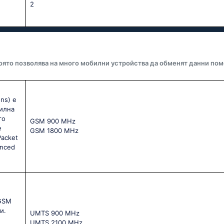
2
оято позволява на много мобилни устройства да обменят данни пом
ns) е
билна
го
GSМ 900 МНz
е
GSМ 1800 МНz
Packet
anced
 GSM
и.
UМТS 900 МНz
UМТS 2100 МНz