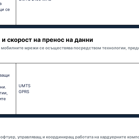
а
щи се
и скорост на пренос на данни
 мобилните мрежи се осъществява посредством технологии, предо
яващи
UМТS
ни.
GРRS
гии,
ите
офтуер, управляващ и координиращ работата на хардуерните компо