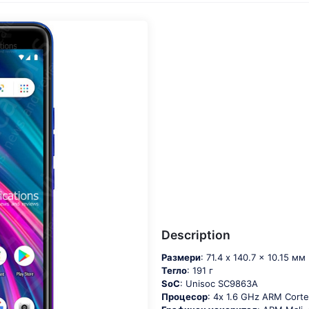
Description
Размери
: 71.4 x 140.7 x 10.15 мм
Тегло
: 191 г
SoC
: Unisос SС9863А
Процесор
: 4х 1.6 GНz АRМ Соrt