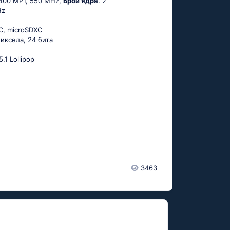
-400 MP1, 550 MHz,
Брой ядра
: 2
Hz
C, microSDXC
 пиксела, 24 бита
5.1 Lоlliрор
3463