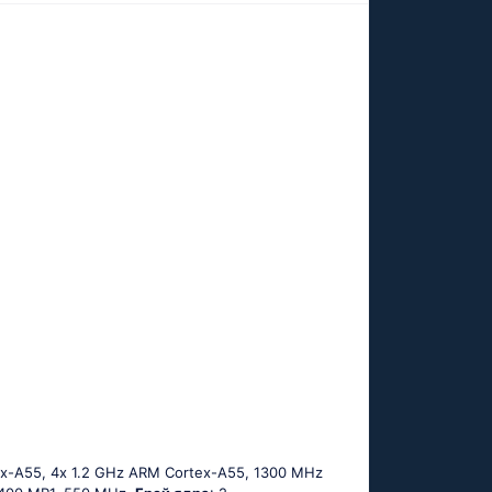
ех-А55, 4х 1.2 GНz АRМ Соrtех-А55, 1300 MHz