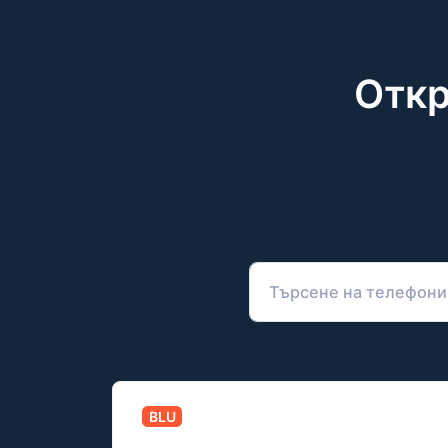
Откр
BLU