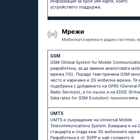
Информация за броя SIM карти, които
устройството поддържа.
Мрежи
Мобилната мрежа е радио система, к
GSM
GSM (Global System for Mobile Communicatio
разработена, за да замени аналоговата мо
мрежа (1G). Поради тази причина GSM мно
често е наричана и 2G мобилна мрежа. Тя 
подобрена с добавянето на GPRS (General 
Radio Services), а по-късно и на EDGE (Enh
Data rates for GSM Evolution) технологията.
UMTS
UMTS е съкращение на Universal Mobile
Telecommunications System. Базирана е на
стандарта и спада към 3G мобилните мреж
Разработена е от 3GPP и най-голямото ѝ