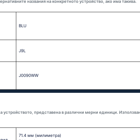
ернативните названия на конкретното устройство, ако има такива.
BLU
J9L
J0090WW
а устройството, представена в различни мерни единици. Използва
71.4 мм
(милиметра)
двид