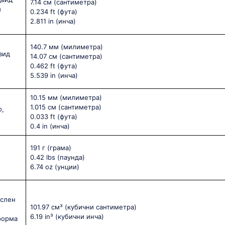
7.14 см
(сантиметра)
и
0.234 ft
(фута)
2.811 in
(инча)
140.7 мм
(милиметра)
вид
14.07 см
(сантиметра)
0.462 ft
(фута)
5.539 in
(инча)
10.15 мм
(милиметра)
1.015 см
(сантиметра)
о,
0.033 ft
(фута)
0.4 in
(инча)
191 г
(грама)
0.42 lbs
(паунда)
6.74 oz
(унции)
ислен
101.97 см³
(кубични сантиметра)
6.19 in³
(кубични инча)
форма