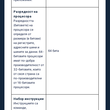
Разрядност на
процесора
Разрядността
(битовете) на
процесора се
определя от
размера (в битове)
на регистрите,
адресните шини и
64 бита
шините за данни. 64-
битовите процесори
имат по-добра
производителност от
32-битовите, които
от своя страна са
по-производителни
от 16-битовите
процесори.
Набор инструкции
Инструкциите са
команди,