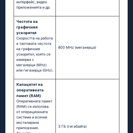
интерфейс, видео
приложенията и др.
Честота на
графичния
ускорител
Скоростта на работа
е тактовата честота
800 MHz
(мегахерца)
на графичния
ускорител, която се
измерва с
мегахерци (MHz)
или гигахерци (GHz).
Капацитет на
оперативната
памет (RAM)
Оперативната памет
(RAM) се използва
от операционната
система и всички
инсталирани
3 ГБ
(гигабайта)
приложения.