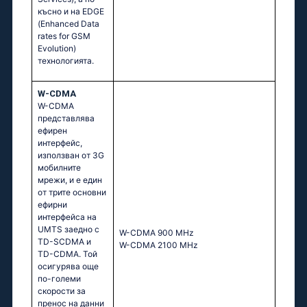
късно и на EDGE
(Enhanced Data
rates for GSM
Evolution)
технологията.
W-CDMA
W-CDMA
представлява
ефирен
интерфейс,
използван от 3G
мобилните
мрежи, и е един
от трите основни
ефирни
интерфейса на
UMTS заедно с
W-CDMA 900 MHz
TD-SCDMA и
W-CDMA 2100 MHz
TD-CDMA. Той
осигурява още
по-големи
скорости за
пренос на данни