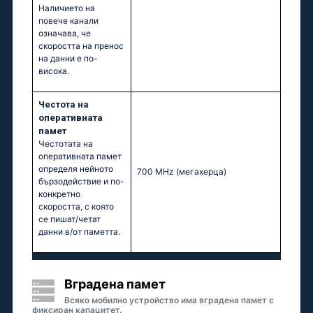
Наличието на
повече канали
означава, че
скоростта на пренос
на данни е по-
висока.
Честота на
оперативната
памет
Честотата на
оперативната памет
определя нейното
700 MHz
(мегахерца)
бързодействие и по-
конкретно
скоростта, с която
се пишат/четат
данни в/от паметта.
Вградена памет
Всяко мобилно устройство има вградена памет с
фиксиран капацитет.