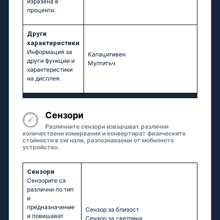
изразена в
проценти.
Други
характеристики
Информация за
Капацитивен
други функции и
Мултитъч
характеристики
на дисплея.
Сензори
Различните сензори извършват различни
количествени измервания и конвертират физическите
стойности в сигнали, разпознаваеми от мобилното
устройство.
Сензори
Сензорите са
различни по тип
и
предназначение
Сензор за близост
и повишават
Сензор за светлина