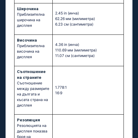
Широчина
2.45 in
(инча)
Приблизителна
62.26 мм
(милиметра)
широчина на
6.23 см
(сантиметра)
дисплея
Височина
4.36 in
(инча)
Приблизителна
110.69 мм
(милиметра)
височина на
11.07 см
(сантиметра)
дисплея
Съотношение
на страните
Съотношение
1.778:1
между размерите
16:9
на дългата и
късата страна на
дисплея
Резолюция
Резолюцията на
дисплея показва
броя на