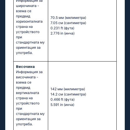
Информация за
широчината -
взема се
предвид
70.5 мм
(милиметра)
хоризонталната
7.05 см
(сантиметра)
страна на
0.231 ft
(фута)
устройството
2.776 in
(инча)
при
стандартната му
ориентация за
употреба.
Височина
Информация за
височината -
взема се
предвид
142 мм
(милиметра)
вертикалната
14.2 см
(сантиметра)
страна на
0.466 ft
(фута)
устройството
5.591 in
(инча)
при
стандартната му
ориентация за
употреба.