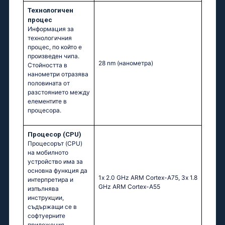
Технологичен
процес
Информация за
технологичния
процес, по който е
произведен чипа.
28 nm
(нанометра)
Стойността в
нанометри отразява
половината от
разстоянието между
елементите в
процесора.
Процесор (CPU)
Процесорът (CPU)
на мобилното
устройство има за
основна функция да
1х 2.0 GНz АRМ Соrtех-А75, 3х 1.8
интерпретира и
GНz АRМ Соrtех-А55
изпълнява
инструкции,
съдържащи се в
софтуерните
приложения.