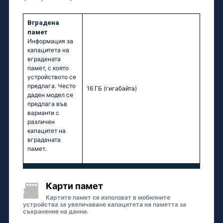
Вградена
памет
Информация за
капацитета на
вградената
памет, с която
устройството се
предлага. Често
16 ГБ
(гигабайта)
даден модел се
предлага във
варианти с
различен
капацитет на
вградената
памет.
Карти памет
Картите памет се използват в мобилните
устройства за увеличаване капацитета на паметта за
съхранение на данни.