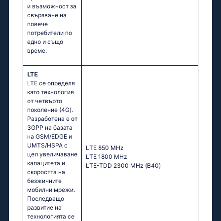
и възможност за
свързване на
повече
потребители по
едно и също
време.
LTE
LTE се определя
като технология
от четвърто
поколение (4G).
Разработена е от
3GPP на базата
на GSM/EDGE и
UMTS/HSPA с
LТЕ 850 МНz
цел увеличаване
LТЕ 1800 МНz
капацитета и
LТЕ-ТDD 2300 МНz (В40)
скоростта на
безжичните
мобилни мрежи.
Последващо
развитие на
технологията се