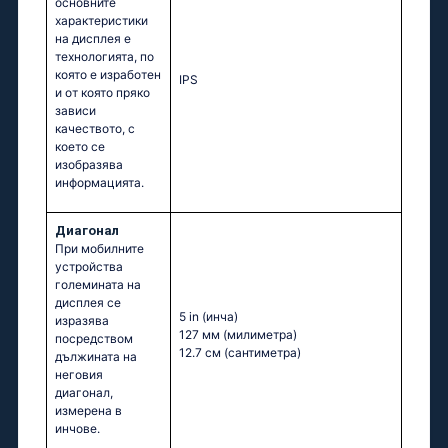
основните
характеристики
на дисплея е
технологията, по
която е изработен
IPS
и от която пряко
зависи
качеството, с
което се
изобразява
информацията.
Диагонал
При мобилните
устройства
големината на
дисплея се
5 in
(инча)
изразява
127 мм
(милиметра)
посредством
12.7 см
(сантиметра)
дължината на
неговия
диагонал,
измерена в
инчове.