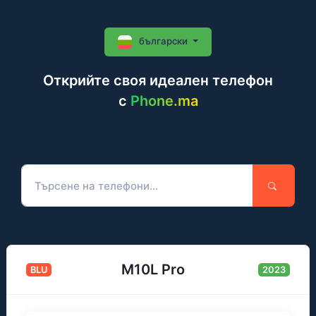
български
Открийте своя идеален телефон
c
Phone.ma
M10L Pro
BLU
2023