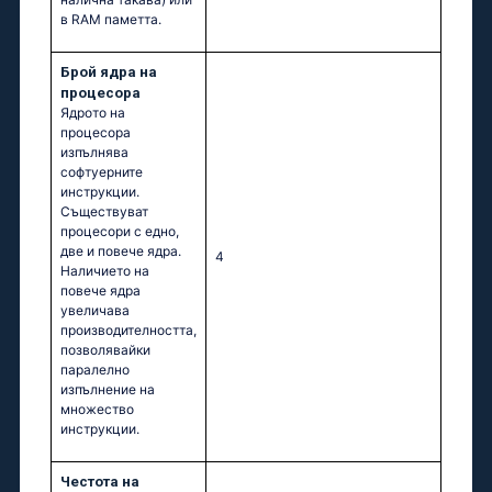
в RAM паметта.
Брой ядра на
процесора
Ядрото на
процесора
изпълнява
софтуерните
инструкции.
Съществуват
процесори с едно,
две и повече ядра.
4
Наличието на
повече ядра
увеличава
производителността,
позволявайки
паралелно
изпълнение на
множество
инструкции.
Честота на