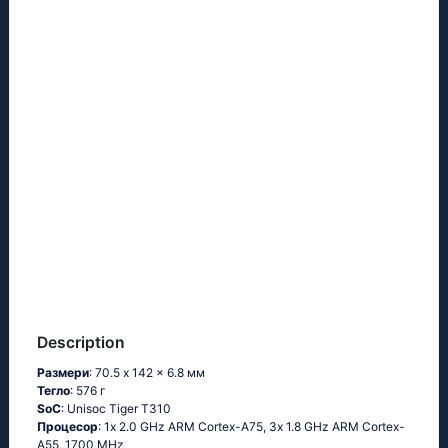
Description
Размери
: 70.5 x 142 x 6.8 мм
Тегло
: 576 г
SoC
: Unisос Тigеr Т310
Процесор
: 1х 2.0 GНz АRМ Соrtех-А75, 3х 1.8 GНz АRМ Соrtех-
А55, 1700 MHz