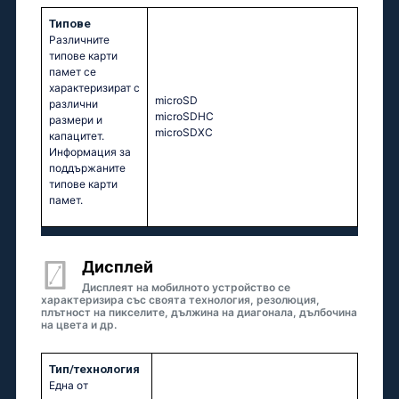
Типове
Различните
типове карти
памет се
характеризират с
microSD
различни
microSDHC
размери и
microSDXC
капацитет.
Информация за
поддържаните
типове карти
памет.
Дисплей
Дисплеят на мобилното устройство се
характеризира със своята технология, резолюция,
плътност на пикселите, дължина на диагонала, дълбочина
на цвета и др.
Тип/технология
Една от