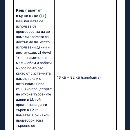
Кеш памет от
първо ниво (L1)
Кеш паметта се
използва от
процесора, за да се
намали времето за
достъп до по-често
използвани данни и
инструкции. L1 (level
1) кеш паметта e с
малък обем и работи
много по-бързо
както от системната
16 КБ + 32 КБ
(килобайта)
памет, така и от
останалите нива
кеш. Ако процесорът
не открие търсените
данни в L1, той
продължава да ги
търси в L2 кеш
паметта. При някои
процесори това
търсене се