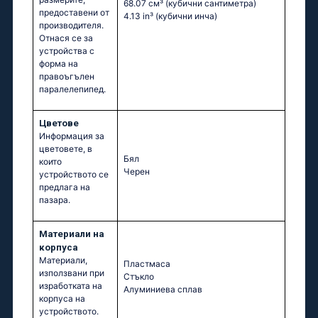
68.07 см³
(кубични сантиметра)
предоставени от
4.13 in³
(кубични инча)
производителя.
Отнася се за
устройства с
форма на
правоъгълен
паралелепипед.
Цветове
Информация за
цветовете, в
Бял
които
Черен
устройството се
предлага на
пазара.
Материали на
корпуса
Материали,
Пластмаса
използвани при
Стъкло
изработката на
Алуминиева сплав
корпуса на
устройството.