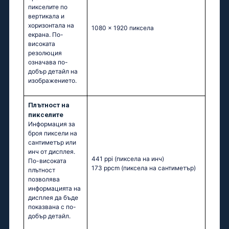
пикселите по
вертикала и
хоризонтала на
1080 x 1920 пиксела
екрана. По-
високата
резолюция
означава по-
добър детайл на
изображението.
Плътност на
пикселите
Информация за
броя пиксели на
сантиметър или
инч от дисплея.
441 ppi
(пиксела на инч)
По-високата
173 ppcm
(пиксела на сантиметър)
плътност
позволява
информацията на
дисплея да бъде
показвана с по-
добър детайл.