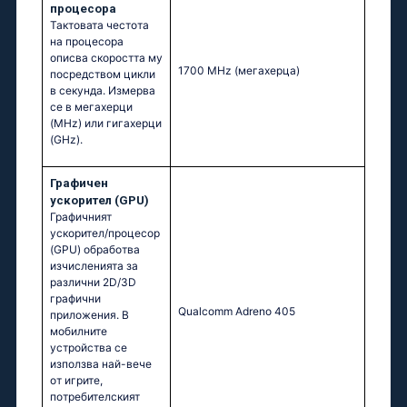
процесора
Тактовата честота
на процесора
описва скоростта му
1700 MHz
(мегахерца)
посредством цикли
в секунда. Измерва
се в мегахерци
(MHz) или гигахерци
(GHz).
Графичен
ускорител (GPU)
Графичният
ускорител/процесор
(GPU) обработва
изчисленията за
различни 2D/3D
графични
Qualcomm Adreno 405
приложения. В
мобилните
устройства се
използва най-вече
от игрите,
потребителският