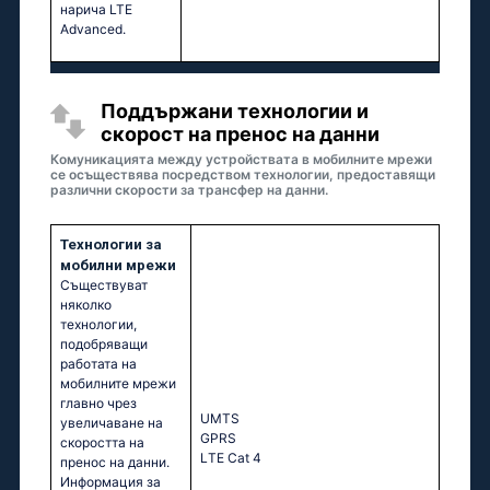
нарича LTE
Advanced.
Поддържани технологии и
скорост на пренос на данни
Комуникацията между устройствата в мобилните мрежи
се осъществява посредством технологии, предоставящи
различни скорости за трансфер на данни.
Технологии за
мобилни мрежи
Съществуват
няколко
технологии,
подобряващи
работата на
мобилните мрежи
главно чрез
UМТS
увеличаване на
GРRS
скоростта на
LТЕ Саt 4
пренос на данни.
Информация за