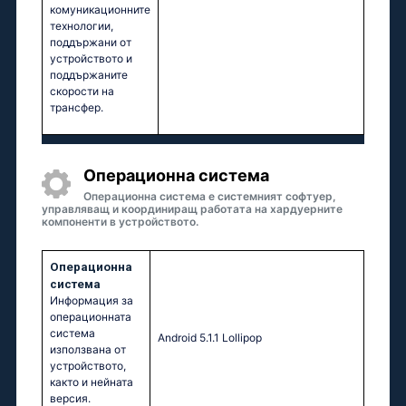
комуникационните
технологии,
поддържани от
устройството и
поддържаните
скорости на
трансфер.
Операционна система
Операционна система е системният софтуер,
управляващ и координиращ работата на хардуерните
компоненти в устройството.
Операционна
система
Информация за
операционната
система
Аndrоid 5.1.1 Lоlliрор
използвана от
устройството,
както и нейната
версия.