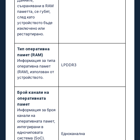
Данните,
съхранявани в RAM
паметта, се губят,
след като
устройството бъде
изключено или
рестартирано.
Тип оперативна
памет (RAM)
Информация за типа
LPDDR3
оперативна памет
(RAM), използван от
устройството.
Брой канали на
оперативната
памет
Информация за броя
канали на
оперативната памет,
интегрирани в
едночиповата
Едноканална
система (SoC).