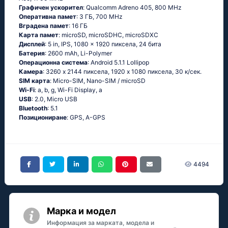
Графичен ускорител
: Qualcomm Adreno 405, 800 MHz
Оперативна памет
: 3 ГБ, 700 MHz
Вградена памет
: 16 ГБ
Карта памет
: microSD, microSDHC, microSDXC
Дисплей
: 5 in, IPS, 1080 x 1920 пиксела, 24 бита
Батерия
: 2600 mAh, Li-Polymer
Операционна система
: Аndrоid 5.1.1 Lоlliрор
Камера
: 3260 x 2144 пиксела, 1920 x 1080 пиксела, 30 к/сек.
SIM карта
: Micro-SIM, Nano-SIM / microSD
Wi-Fi
: а, b, g, Wi-Fi Disрlаy, а
USB
: 2.0, Micro USB
Bluetooth
: 5.1
Позициониране
: GРS, А-GРS
4494
Марка и модел
Информация за марката, модела и