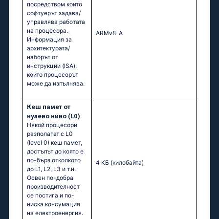
посредством които
софтуерът задава/
управлява работата
на процесора.
ARMv8-A
Информация за
архитектурата/
наборът от
инструкции (ISA),
които процесорът
може да изпълнява.
Кеш памет от
нулево ниво (L0)
Някой процесори
разполагат с L0
(level 0) кеш памет,
достъпът до която е
по-бърз отколкото
4 КБ
(килобайта)
до L1, L2, L3 и т.н.
Освен по-добра
производителност
се постига и по-
ниска консумация
на електроенергия.