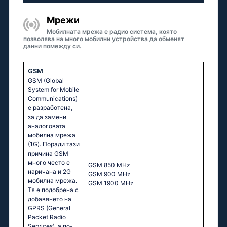
Мрежи
Мобилната мрежа е радио система, която
позволява на много мобилни устройства да обменят
данни помежду си.
GSM
GSM (Global
System for Mobile
Communications)
е разработена,
за да замени
аналоговата
мобилна мрежа
(1G). Поради тази
причина GSM
много често е
GSМ 850 МНz
наричана и 2G
GSМ 900 МНz
мобилна мрежа.
GSМ 1900 МНz
Тя е подобрена с
добавянето на
GPRS (General
Packet Radio
Services), а по-