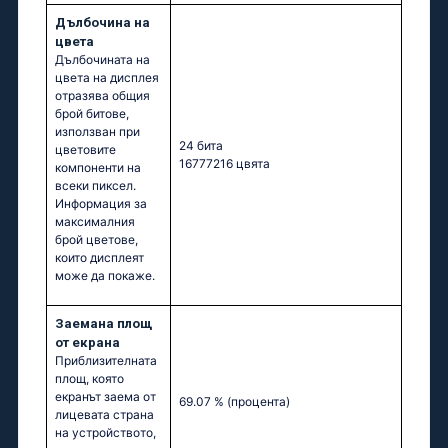
Дълбочина на
цвета
Дълбочината на
цвета на дисплея
отразява общия
брой битове,
използван при
24 бита
цветовите
16777216 цвята
компоненти на
всеки пиксел.
Информация за
максималния
брой цветове,
които дисплеят
може да покаже.
Заемана площ
от екрана
Приблизителната
площ, която
екранът заема от
69.07 %
(процента)
лицевата страна
на устройството,