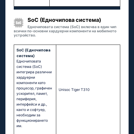
SoC (Едночипова система)
Едночиповата система (SoC) включва в един чип
всички по-основни хардуерни компоненти на мобилното
устройство.
SoC (Едночипова
система)
Едночиповата
система (SoC)
интегрира различни
хардуерни
компоненти като
процесор, графичен
Unisос Тigеr Т310
ускорител, памет,
периферия,
интерфейси и др.,
както и софтуер,
необходим за
функционирането
им.