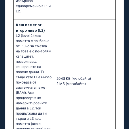
извършва
едновременно в L1 и
L2.
Кеш памет от
второ ниво (L2)
L2 (level 2) кеш
паметта е по-бавна
от L1, но за сметка
на това е с по-голям
капацитет,
позволяващ
кеширането на
повече данни. Тя
също като L1 е много
2048 КБ
(килобайта)
по-бърза от
2 МБ
(мегабайта)
системната памет
(RAM). Ако
процесорът не
намери търсените
данни в L2, той
продължава да ги
търси в L3 кеш
паметта (ако е
налична такава) или