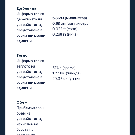
Дебелина
Информация за
6.8 мм
(милиметра)
дебелината на
0.68 см
(сантиметра)
устройството,
0.022 ft
(фута)
представена в
0.268 in
(инча)
различни мерни
единици.
Тегло
Информация за
теглото на
576 г
(грама)
устройството,
1.27 lbs
(паунда)
представена в
20.32 oz
(унции)
различни мерни
единици.
Обем
Приблизителен
обем на
устройството,
изчислен на
базата на
размерите,