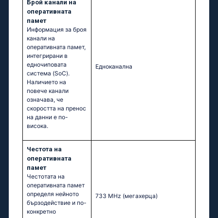
Брой канали на
оперативната
памет
Информация за броя
канали на
оперативната памет,
интегрирани в
едночиповата
Едноканална
система (SoC).
Наличието на
повече канали
означава, че
скоростта на пренос
на данни е по-
висока.
Честота на
оперативната
памет
Честотата на
оперативната памет
определя нейното
733 MHz
(мегахерца)
бързодействие и по-
конкретно