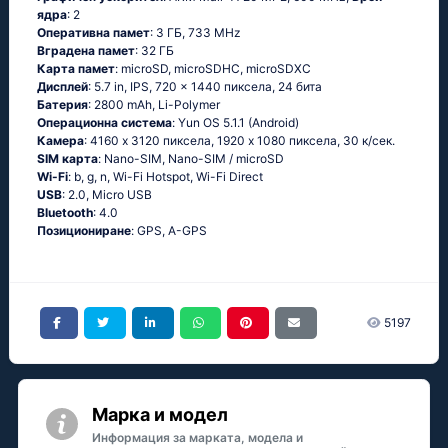
ядра
: 2
Оперативна памет
: 3 ГБ, 733 MHz
Вградена памет
: 32 ГБ
Карта памет
: microSD, microSDHC, microSDXC
Дисплей
: 5.7 in, IPS, 720 x 1440 пиксела, 24 бита
Батерия
: 2800 mAh, Li-Polymer
Операционна система
: Yun OS 5.1.1 (Android)
Камера
: 4160 x 3120 пиксела, 1920 x 1080 пиксела, 30 к/сек.
SIM карта
: Nano-SIM, Nano-SIM / microSD
Wi-Fi
: b, g, n, Wi-Fi Hotspot, Wi-Fi Direct
USB
: 2.0, Micro USB
Bluetooth
: 4.0
Позициониране
: GPS, A-GPS
5197
Марка и модел
Информация за марката, модела и