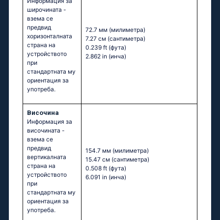
Информация за
широчината -
взема се
предвид
72.7 мм
(милиметра)
хоризонталната
7.27 см
(сантиметра)
страна на
0.239 ft
(фута)
устройството
2.862 in
(инча)
при
стандартната му
ориентация за
употреба.
Височина
Информация за
височината -
взема се
предвид
154.7 мм
(милиметра)
вертикалната
15.47 см
(сантиметра)
страна на
0.508 ft
(фута)
устройството
6.091 in
(инча)
при
стандартната му
ориентация за
употреба.