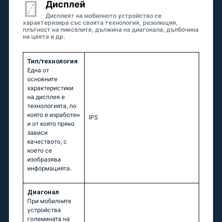
Дисплей
Дисплеят на мобилното устройство се
характеризира със своята технология, резолюция,
плътност на пикселите, дължина на диагонала, дълбочина
на цвета и др.
Тип/технология
Една от
основните
характеристики
на дисплея е
технологията, по
която е изработен
IPS
и от която пряко
зависи
качеството, с
което се
изобразява
информацията.
Диагонал
При мобилните
устройства
големината на