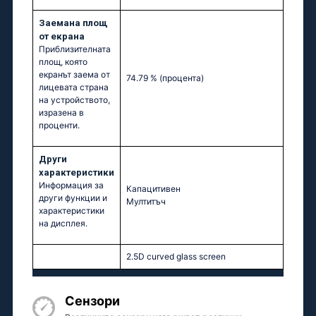
Заемана площ
от екрана
Приблизителната
площ, която
екранът заема от
74.79 %
(процента)
лицевата страна
на устройството,
изразена в
проценти.
Други
характеристики
Информация за
Капацитивен
други функции и
Мултитъч
характеристики
на дисплея.
2.5D curved glass screen
Сензори