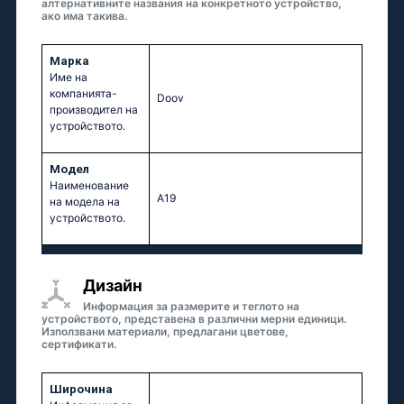
алтернативните названия на конкретното устройство,
ако има такива.
Марка
Име на
компанията-
Doov
производител на
устройството.
Модел
Наименование
A19
на модела на
устройството.
Дизайн
Информация за размерите и теглото на
устройството, представена в различни мерни единици.
Използвани материали, предлагани цветове,
сертификати.
Широчина