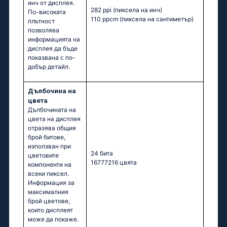
инч от дисплея.
282 ppi
(пиксела на инч)
По-високата
110 ppcm
(пиксела на сантиметър)
плътност
позволява
информацията на
дисплея да бъде
показвана с по-
добър детайл.
Дълбочина на
цвета
Дълбочината на
цвета на дисплея
отразява общия
брой битове,
използван при
24 бита
цветовите
16777216 цвята
компоненти на
всеки пиксел.
Информация за
максималния
брой цветове,
които дисплеят
може да покаже.