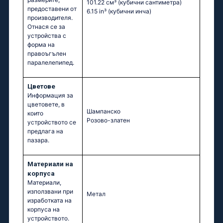
101.22 см³
(кубични сантиметра)
предоставени от
6.15 in³
(кубични инча)
производителя.
Отнася се за
устройства с
форма на
правоъгълен
паралелепипед.
Цветове
Информация за
цветовете, в
Шампанско
които
Розово-златен
устройството се
предлага на
пазара.
Материали на
корпуса
Материали,
използвани при
Метал
изработката на
корпуса на
устройството.