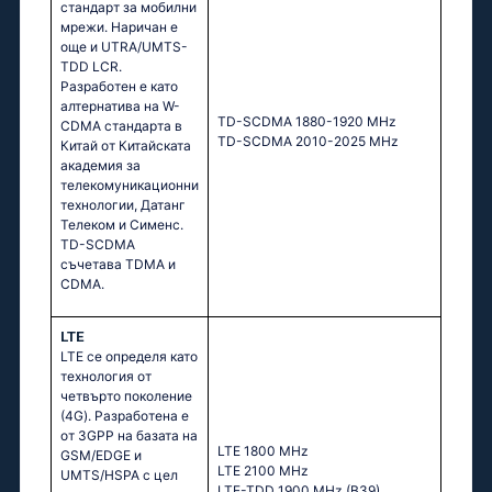
стандарт за мобилни
мрежи. Наричан е
още и UTRA/UMTS-
TDD LCR.
Разработен е като
алтернатива на W-
TD-SCDMA 1880-1920 MHz
CDMA стандарта в
TD-SCDMA 2010-2025 MHz
Китай от Китайската
академия за
телекомуникационни
технологии, Датанг
Телеком и Сименс.
TD-SCDMA
съчетава TDMA и
CDMA.
LTE
LTE се определя като
технология от
четвърто поколение
(4G). Разработена е
от 3GPP на базата на
LTE 1800 MHz
GSM/EDGE и
LTE 2100 MHz
UMTS/HSPA с цел
LTE-TDD 1900 MHz (B39)