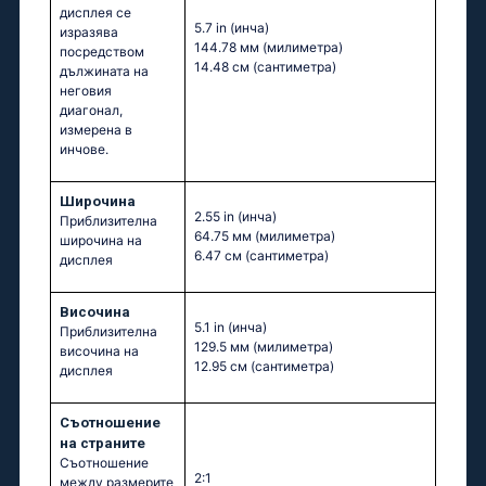
дисплея се
5.7 in
(инча)
изразява
144.78 мм
(милиметра)
посредством
14.48 см
(сантиметра)
дължината на
неговия
диагонал,
измерена в
инчове.
Широчина
2.55 in
(инча)
Приблизителна
64.75 мм
(милиметра)
широчина на
6.47 см
(сантиметра)
дисплея
Височина
5.1 in
(инча)
Приблизителна
129.5 мм
(милиметра)
височина на
12.95 см
(сантиметра)
дисплея
Съотношение
на страните
Съотношение
2:1
между размерите