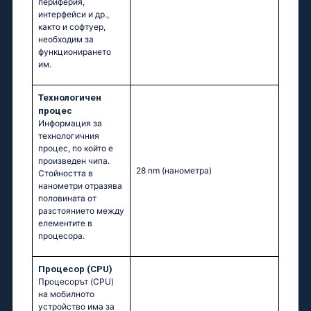
периферия,
интерфейси и др.,
както и софтуер,
необходим за
функционирането
им.
Технологичен
процес
Информация за
технологичния
процес, по който е
произведен чипа.
28 nm
(нанометра)
Стойността в
нанометри отразява
половината от
разстоянието между
елементите в
процесора.
Процесор (CPU)
Процесорът (CPU)
на мобилното
устройство има за