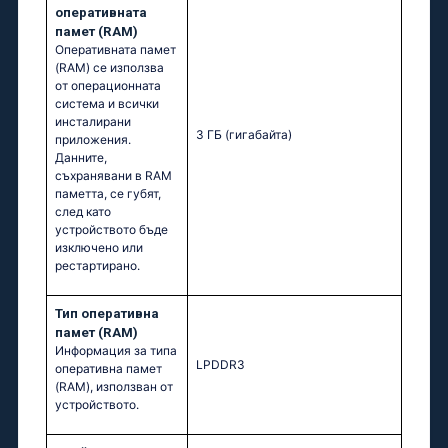
оперативната
памет (RAM)
Оперативната памет
(RAM) се използва
от операционната
система и всички
инсталирани
3 ГБ
(гигабайта)
приложения.
Данните,
съхранявани в RAM
паметта, се губят,
след като
устройството бъде
изключено или
рестартирано.
Тип оперативна
памет (RAM)
Информация за типа
LPDDR3
оперативна памет
(RAM), използван от
устройството.