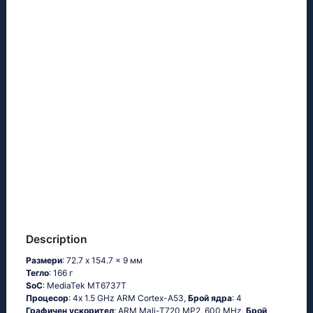
Description
Размери
: 72.7 x 154.7 x 9 мм
Тегло
: 166 г
SoC
: MediaTek MT6737T
Процесор
: 4x 1.5 GHz ARM Cortex-A53,
Брой ядра
: 4
Графичен ускорител
: ARM Mali-T720 MP2, 600 MHz,
Брой