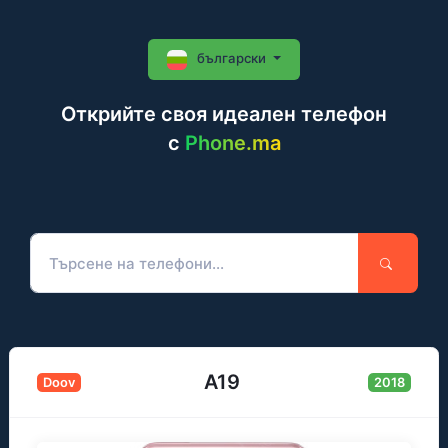
български
Открийте своя идеален телефон
c
Phone.ma
A19
Doov
2018