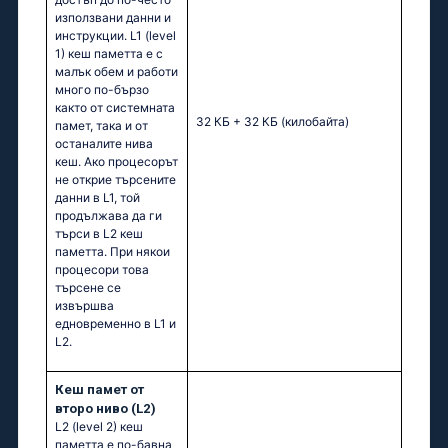
използвани данни и
инструкции. L1 (level
1) кеш паметта e с
малък обем и работи
много по-бързо
както от системната
32 КБ + 32 КБ
(килобайта)
памет, така и от
останалите нива
кеш. Ако процесорът
не открие търсените
данни в L1, той
продължава да ги
търси в L2 кеш
паметта. При някои
процесори това
търсене се
извършва
едновременно в L1 и
L2.
Кеш памет от
второ ниво (L2)
L2 (level 2) кеш
паметта е по-бавна