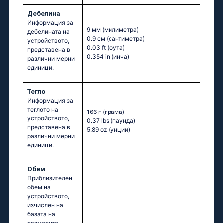
Дебелина
Информация за
9 мм
(милиметра)
дебелината на
0.9 см
(сантиметра)
устройството,
0.03 ft
(фута)
представена в
0.354 in
(инча)
различни мерни
единици.
Тегло
Информация за
теглото на
166 г
(грама)
устройството,
0.37 lbs
(паунда)
представена в
5.89 oz
(унции)
различни мерни
единици.
Обем
Приблизителен
обем на
устройството,
изчислен на
базата на
размерите,