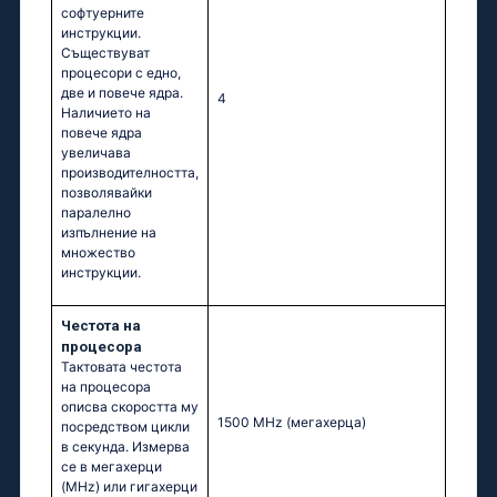
софтуерните
инструкции.
Съществуват
процесори с едно,
две и повече ядра.
4
Наличието на
повече ядра
увеличава
производителността,
позволявайки
паралелно
изпълнение на
множество
инструкции.
Честота на
процесора
Тактовата честота
на процесора
описва скоростта му
1500 MHz
(мегахерца)
посредством цикли
в секунда. Измерва
се в мегахерци
(MHz) или гигахерци