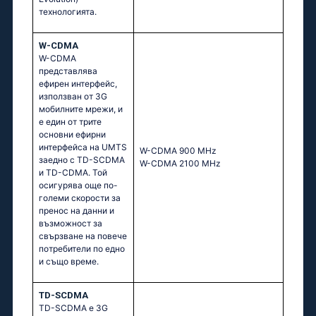
технологията.
W-CDMA
W-CDMA
представлява
ефирен интерфейс,
използван от 3G
мобилните мрежи, и
е един от трите
основни ефирни
интерфейса на UMTS
W-CDMA 900 MHz
заедно с TD-SCDMA
W-CDMA 2100 MHz
и TD-CDMA. Той
осигурява още по-
големи скорости за
пренос на данни и
възможност за
свързване на повече
потребители по едно
и също време.
TD-SCDMA
TD-SCDMA е 3G