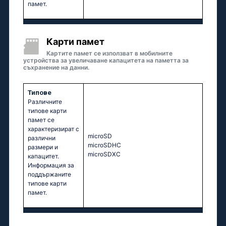
памет.
Карти памет
Картите памет се използват в мобилните
устройства за увеличаване капацитета на паметта за
съхранение на данни.
Типове
Различните
типове карти
памет се
характеризират с
microSD
различни
microSDHC
размери и
microSDXC
капацитет.
Информация за
поддържаните
типове карти
памет.