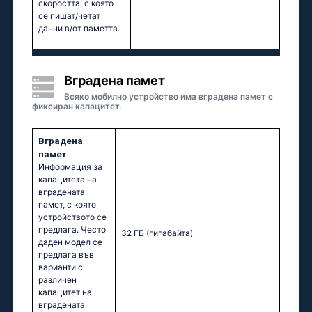
скоростта, с която
се пишат/четат
данни в/от паметта.
Вградена памет
Всяко мобилно устройство има вградена памет с
фиксиран капацитет.
Вградена
памет
Информация за
капацитета на
вградената
памет, с която
устройството се
предлага. Често
32 ГБ
(гигабайта)
даден модел се
предлага във
варианти с
различен
капацитет на
вградената