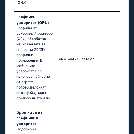
(GHz).
Графичен
ускорител (GPU)
Графичният
ускорител/процесор
(GPU) обработва
изчисленията за
различни 2D/3D
графични
ARM Mali-T720 MP2
приложения. В
мобилните
устройства се
използва най-вече
от игрите,
потребителският
интерфейс, видео
приложенията и др.
Брой ядра на
графичния
ускорител
Подобно на