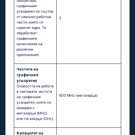
процесора,
графичният
ускорител се състои
от няколко работни
2
части, които се
наричат ядра. Те
обработват
графичните
изчисления на
различни
приложения.
Честота на
графичния
ускорител
Скоростта на работа
е тактовата честота
600 MHz
(мегахерца)
на графичния
ускорител, която се
измерва с
мегахерци (MHz)
или гигахерци (GHz).
Капацитет на