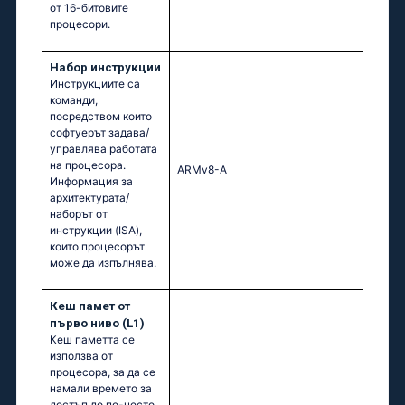
от 16-битовите
процесори.
Набор инструкции
Инструкциите са
команди,
посредством които
софтуерът задава/
управлява работата
на процесора.
ARMv8-A
Информация за
архитектурата/
наборът от
инструкции (ISA),
които процесорът
може да изпълнява.
Кеш памет от
първо ниво (L1)
Кеш паметта се
използва от
процесора, за да се
намали времето за
достъп до по-често