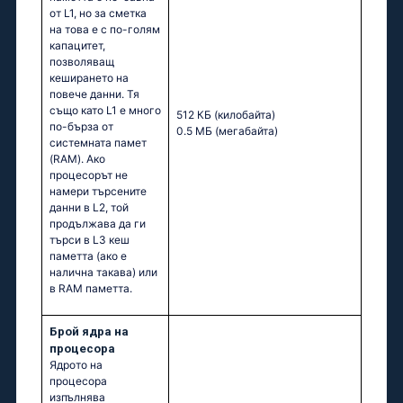
от L1, но за сметка
на това е с по-голям
капацитет,
позволяващ
кеширането на
повече данни. Тя
също като L1 е много
512 КБ
(килобайта)
по-бърза от
0.5 МБ
(мегабайта)
системната памет
(RAM). Ако
процесорът не
намери търсените
данни в L2, той
продължава да ги
търси в L3 кеш
паметта (ако е
налична такава) или
в RAM паметта.
Брой ядра на
процесора
Ядрото на
процесора
изпълнява