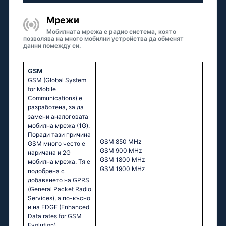
Мрежи
Мобилната мрежа е радио система, която
позволява на много мобилни устройства да обменят
данни помежду си.
GSM
GSM (Global System
for Mobile
Communications) е
разработена, за да
замени аналоговата
мобилна мрежа (1G).
Поради тази причина
GSM 850 MHz
GSM много често е
GSM 900 MHz
наричана и 2G
GSM 1800 MHz
мобилна мрежа. Тя е
GSM 1900 MHz
подобрена с
добавянето на GPRS
(General Packet Radio
Services), а по-късно
и на EDGE (Enhanced
Data rates for GSM
Evolution)