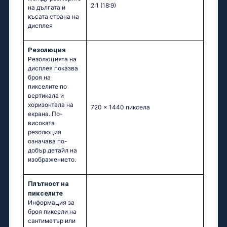
2:1 (18:9)
на дългата и
късата страна на
дисплея
Резолюция
Резолюцията на
дисплея показва
броя на
пикселите по
вертикала и
хоризонтала на
720 x 1440 пиксела
екрана. По-
високата
резолюция
означава по-
добър детайл на
изображението.
Плътност на
пикселите
Информация за
броя пиксели на
сантиметър или