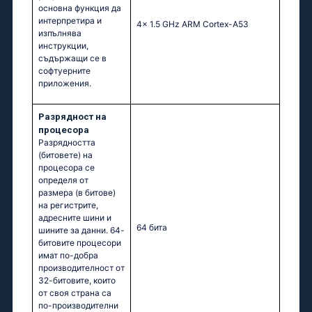
основна функция да
интерпретира и
4x 1.5 GHz ARM Cortex-A53
изпълнява
инструкции,
съдържащи се в
софтуерните
приложения.
Разрядност на
процесора
Разрядността
(битовете) на
процесора се
определя от
размера (в битове)
на регистрите,
адресните шини и
64 бита
шините за данни. 64-
битовите процесори
имат по-добра
производителност от
32-битовите, които
от своя страна са
по-производителни