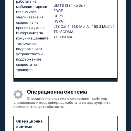
работата на
UMTS (384 kbit/s
)
мобилните мрежи
EDGE
главно чрез
GPRS
увеличаване на
HSPA+
скоростта на
LTE Cat 4 (51.0 Mbit/s
, 150.8 Mbit/s
)
пренос на данни.
TD-SCDMA
Информация за
TD-HSDPA
комуникационните
технологии,
поддържани от
устройството и
поддържаните
скорости на
трансфер.
Операционна система
Операционна система е системният софтуер,
управляващ и координиращ работата на хардуерните
компоненти в устройството.
Операционна
система