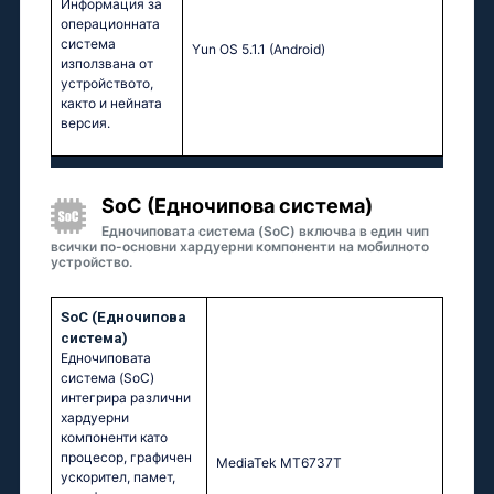
Информация за
операционната
система
Yun OS 5.1.1 (Android)
използвана от
устройството,
както и нейната
версия.
SoC (Едночипова система)
Едночиповата система (SoC) включва в един чип
всички по-основни хардуерни компоненти на мобилното
устройство.
SoC (Едночипова
система)
Едночиповата
система (SoC)
интегрира различни
хардуерни
компоненти като
процесор, графичен
MediaTek MT6737T
ускорител, памет,