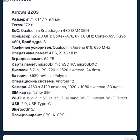
Arrows BZ03
Размери
: 71 x 147 x 9.4 мм
Тегло
: 172 г
SoC
: Qualcomm Snapdragon 480 (SM4350)
Процесор
: 2x 2.0 GHz Cortex-A76, 6x 1.8 GHz Cortex-A55 (Kryo
460),
Брой ядра
: 8
Графичен ускорител
: Qualcomm Adreno 619, 650 MHz
Оперативна памет
: 4 ГБ, 2133 MHz
Вградена памет
: 64 ГБ
Карта памет
: microSD, microSDHC, microSDXC
Дисплей
: 5.7 in, IPS, 720 x 1520 пиксела, 24 бита
Батерия
: 3520 mAh, Li-Polymer
Операционна система
: Android 12
Камера
: 4160 x 3120 пиксела, 1920 x 1080 пиксела, 30 к/сек.
SIM карта
: Nano-SIM
Wi-Fi
: a, b, g, n, n 5GHz, ac, Dual band, Wi-Fi Hotspot, Wi-Fi Direct
USB
: 2.0, USB Type-C
Bluetooth
: 5.1
Позициониране
: GPS, A-GPS
2021