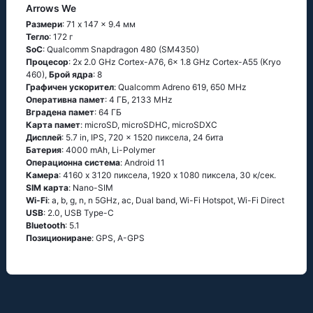
Arrows We
Размери
: 71 x 147 x 9.4 мм
Тегло
: 172 г
SoC
: Qualcomm Snapdragon 480 (SM4350)
Процесор
: 2x 2.0 GHz Cortex-A76, 6x 1.8 GHz Cortex-A55 (Kryo
460),
Брой ядра
: 8
Графичен ускорител
: Qualcomm Adreno 619, 650 MHz
Оперативна памет
: 4 ГБ, 2133 MHz
Вградена памет
: 64 ГБ
Карта памет
: microSD, microSDHC, microSDXC
Дисплей
: 5.7 in, IPS, 720 x 1520 пиксела, 24 бита
Батерия
: 4000 mAh, Li-Polymer
Операционна система
: Android 11
Камера
: 4160 x 3120 пиксела, 1920 x 1080 пиксела, 30 к/сек.
SIM карта
: Nano-SIM
Wi-Fi
: a, b, g, n, n 5GHz, ac, Dual band, Wi-Fi Hotspot, Wi-Fi Direct
USB
: 2.0, USB Type-C
Bluetooth
: 5.1
Позициониране
: GPS, A-GPS