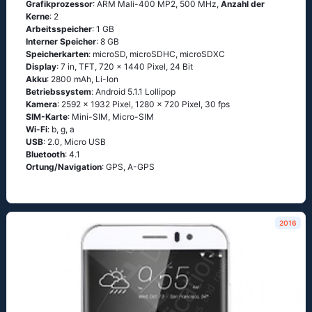
Grafikprozessor
: ARM Mali-400 MP2, 500 MHz,
Anzahl der
Kerne
: 2
Arbeitsspeicher
: 1 GB
Interner Speicher
: 8 GB
Speicherkarten
: microSD, microSDHC, microSDXC
Display
: 7 in, TFT, 720 x 1440 Pixel, 24 Bit
Akku
: 2800 mAh, Li-Ion
Betriebssystem
: Аndrоid 5.1.1 Lоlliрор
Kamera
: 2592 x 1932 Pixel, 1280 x 720 Pixel, 30 fps
SIM-Karte
: Mini-SIM, Micro-SIM
Wi-Fi
: b, g, а
USB
: 2.0, Micro USB
Bluetooth
: 4.1
Ortung/Navigation
: GРS, А-GРS
2016