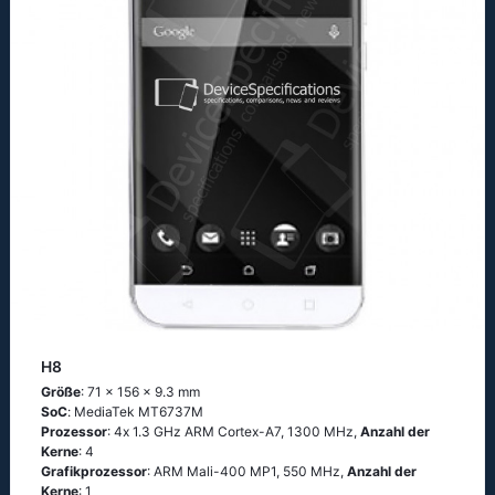
H8
Größe
: 71 x 156 x 9.3 mm
SoC
: МеdiаТеk МТ6737М
Prozessor
: 4х 1.3 GНz АRМ Соrtех-А7, 1300 MHz,
Anzahl der
Kerne
: 4
Grafikprozessor
: ARM Mali-400 MP1, 550 MHz,
Anzahl der
Kerne
: 1