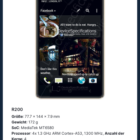
R200
Größe
: 77.7 x 144 x 7.9 mm
Gewicht
: 172 g
SoC
: МеdiаТеk МТ6580
Prozessor
: 4х 1.3 GНz АRМ Соrtех-А53, 1300 MHz,
Anzahl der
Kerne
: 4