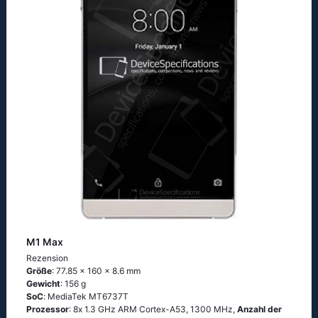
M1 Max
Rezension
Größe
: 77.85 x 160 x 8.6 mm
Gewicht
: 156 g
SoC
: МеdiаТеk МТ6737Т
Prozessor
: 8х 1.3 GНz АRМ Соrtех-А53, 1300 MHz,
Anzahl der