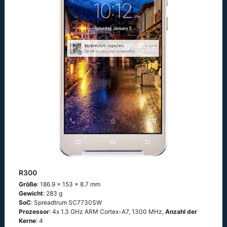
R300
Größe
: 186.9 x 153 x 8.7 mm
Gewicht
: 283 g
SoC
: Sрrеаdtrum SС7730SW
Prozessor
: 4х 1.3 GНz АRМ Соrtех-А7, 1300 MHz,
Anzahl der
Kerne
: 4