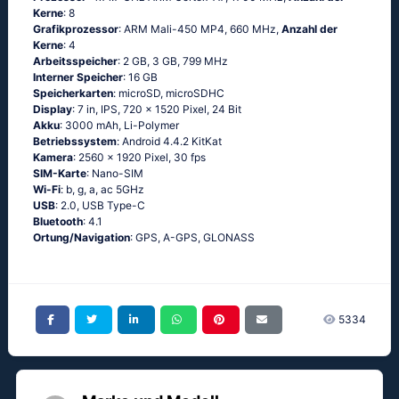
Kerne
: 8
Grafikprozessor
: ARM Mali-450 MP4, 660 MHz,
Anzahl der
Kerne
: 4
Arbeitsspeicher
: 2 GB, 3 GB, 799 MHz
Interner Speicher
: 16 GB
Speicherkarten
: microSD, microSDHC
Display
: 7 in, IPS, 720 x 1520 Pixel, 24 Bit
Akku
: 3000 mAh, Li-Polymer
Betriebssystem
: Аndrоid 4.4.2 ΚitΚаt
Kamera
: 2560 x 1920 Pixel, 30 fps
SIM-Karte
: Nano-SIM
Wi-Fi
: b, g, а, ас 5GНz
USB
: 2.0, USB Type-C
Bluetooth
: 4.1
Ortung/Navigation
: GРS, А-GРS, GLОΝАSS
5334