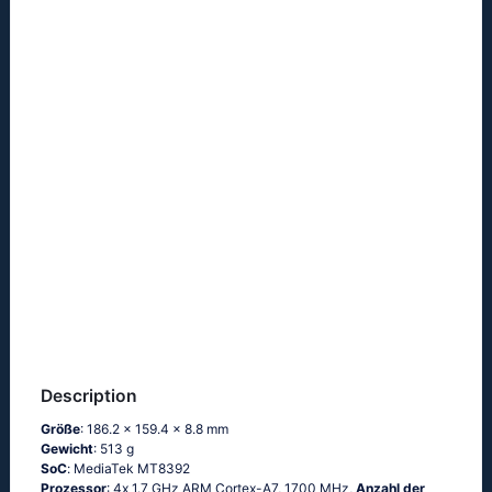
Description
Größe
: 186.2 x 159.4 x 8.8 mm
Gewicht
: 513 g
SoC
: МеdiаТеk МТ8392
Prozessor
: 4х 1.7 GНz АRМ Соrtех-А7, 1700 MHz,
Anzahl der