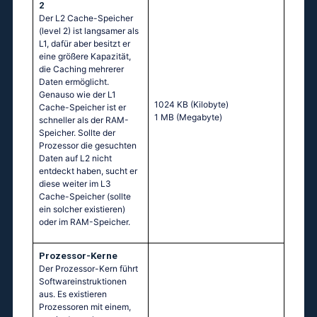
2
Der L2 Cache-Speicher
(level 2) ist langsamer als
L1, dafür aber besitzt er
eine größere Kapazität,
die Caching mehrerer
Daten ermöglicht.
Genauso wie der L1
1024 KB
(Kilobyte)
Cache-Speicher ist er
1 MB
(Megabyte)
schneller als der RAM-
Speicher. Sollte der
Prozessor die gesuchten
Daten auf L2 nicht
entdeckt haben, sucht er
diese weiter im L3
Cache-Speicher (sollte
ein solcher existieren)
oder im RAM-Speicher.
Prozessor-Kerne
Der Prozessor-Kern führt
Softwareinstruktionen
aus. Es existieren
Prozessoren mit einem,