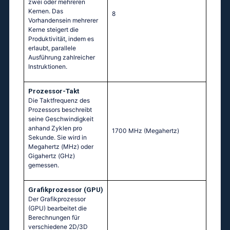
zwei oder mehreren
Kernen. Das
8
Vorhandensein mehrerer
Kerne steigert die
Produktivität, indem es
erlaubt, parallele
Ausführung zahlreicher
Instruktionen.
Prozessor-Takt
Die Taktfrequenz des
Prozessors beschreibt
seine Geschwindigkeit
anhand Zyklen pro
1700 MHz
(Megahertz)
Sekunde. Sie wird in
Megahertz (MHz) oder
Gigahertz (GHz)
gemessen.
Grafikprozessor (GPU)
Der Grafikprozessor
(GPU) bearbeitet die
Berechnungen für
verschiedene 2D/3D