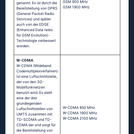
GSМ 900 МНz
genannt. Es ist durch die
GSМ 1900 МНz
Bereitstellung von GPRS
(General Packet Radio
Services) und später
auch von der EDGE
(Enhanced Data rates
for GSM Evolution)-
Technologie verbessert
worden.
W-CDMA
W-CDMA (Wideband
Codemultiplexverfahren)
ist eine Luftschnittstelle,
der von den 3G-
Mobilfunknetzen
benutzt wird. Es stellt
eine der drei
grundlegenden
W-CDMA 850 MHz
Luftschnittstellen von
W-CDMA 1900 MHz
UMTS zusammen mit
W-CDMA 2100 MHz
TD-SCDMA und TD-
CDMA dar und sorgt für
die Bereitstellung von