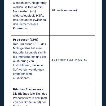
wonach der Chip gefertigt
worden ist. Der Wert in
28 nm
(Nanometer)
Nanometern (nm)
widerspiegelt die Hälfte
des Abstandes zwischen
den Elementen des
Prozessors.
Prozessor (CPU)
Der Prozessor (CPU) des
Mobilgerätes hat eine
Hauptfunktion, die sich in
die Interpretation und die
4х 1.7 GНz АRМ Соrtех-А7
Ausführung von
Instruktionen, die in den
Softwareanwendungen
enthalten sind,
auszeichnet.
Bits des Prozessors
Die Bitlänge (die Bits) des
Prozessors wird bestimmt
von der Größe (in Bit) der