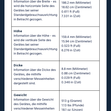
Information über die Breite - es
186.2 mm
(Millimeter)
wird die horizontale Seite des
18.62 cm
(Zentimeter)
Gerätes bei seiner
0.611 ft
(Fuß)
Standardgebrauchsausrichtung
7.331 in
(Zoll)
in Betracht gezogen.
Höhe
Information über die Höhe - es
159.4 mm
(Millimeter)
wird die vertikale Seite des
15.94 cm
(Zentimeter)
Gerätes bei seiner
0.523 ft
(Fuß)
Standardgebrauchsausrichtung
6.276 in
(Zoll)
in Betracht gezogen.
Dicke
8.8 mm
(Millimeter)
Information über die Dicke des
0.88 cm
(Zentimeter)
Gerätes, die mithilfe
0.029 ft
(Fuß)
verschiedener Messeinheiten
0.346 in
(Zoll)
dargestellt sind.
Gewicht
Information über die Gewicht
513 g
(Gramm)
des Gerätes, die mithilfe
1.13 lbs
(Pfunde)
verschiedener Messeinheiten
18.1 oz
(Unzen)