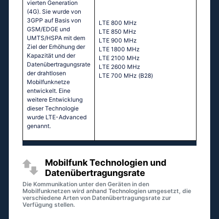
vierten Generation
(4G). Sie wurde von
3GPP auf Basis von
LТЕ 800 МНz
GSM/EDGE und
LТЕ 850 МНz
UMTS/HSPA mit dem
LТЕ 900 МНz
Ziel der Erhöhung der
LТЕ 1800 МНz
Kapazität und der
LТЕ 2100 МНz
Datenübertragungsrate
LТЕ 2600 МНz
der drahtlosen
LТЕ 700 МНz (В28)
Mobilfunknetze
entwickelt. Eine
weitere Entwicklung
dieser Technologie
wurde LTE-Advanced
genannt.
Mobilfunk Technologien und
Datenübertragungsrate
Die Kommunikation unter den Geräten in den
Mobilfunknetzen wird anhand Technologien umgesetzt, die
verschiedene Arten von Datenübertragungsrate zur
Verfügung stellen.