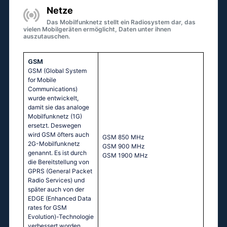
Netze
Das Mobilfunknetz stellt ein Radiosystem dar, das
vielen Mobilgeräten ermöglicht, Daten unter ihnen
auszutauschen.
GSM
GSM (Global System
for Mobile
Communications)
wurde entwickelt,
damit sie das analoge
Mobilfunknetz (1G)
ersetzt. Deswegen
wird GSM öfters auch
GSМ 850 МНz
2G-Mobilfunknetz
GSМ 900 МНz
genannt. Es ist durch
GSМ 1900 МНz
die Bereitstellung von
GPRS (General Packet
Radio Services) und
später auch von der
EDGE (Enhanced Data
rates for GSM
Evolution)-Technologie
verbessert worden.