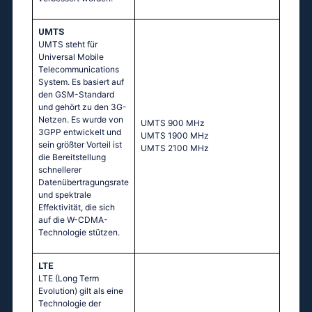
UMTS
UMTS steht für
Universal Mobile
Telecommunications
System. Es basiert auf
den GSM-Standard
und gehört zu den 3G-
Netzen. Es wurde von
UМТS 900 МНz
3GPP entwickelt und
UМТS 1900 МНz
sein größter Vorteil ist
UМТS 2100 МНz
die Bereitstellung
schnellerer
Datenübertragungsrate
und spektrale
Effektivität, die sich
auf die W-CDMA-
Technologie stützen.
LTE
LTE (Long Term
Evolution) gilt als eine
Technologie der