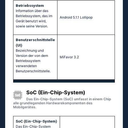
Betriebssystem
Information über das
Betriebssystem, das im
Аndrоid 5.1.1 Lоlliрор
Gerät benutzt wird,
sowie seine Version.
Benutzerschnittstelle
(UI)
Bezeichnung und
Version der von dem
MiFavor 3.2
Betriebssystem
verwendeten
Benutzerschnittstelle.
SoC (Ein-Chip-System)
Das Ein-Chip-System (SoC) umfasst in einem Chip
alle grundlegenden Hardwarekomponenten des
Mobilgerätes.
SoC (Ein-Chip-System)
Das Ein-Chip-System