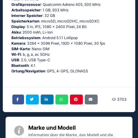
Grafikprozessor
: Qualcomm Adreno 405, 500 MHz
Arbeitsspeicher
: 1 GB, 933 MHz
Interner Speicher
: 32 GB
Speicherkarten
: microSD, microSDHC, microSDXC
Display
: 5 in, IPS, 1080 x 2400 Pixel, 24 Bit
Akku
: 2000 mAh, Li-Ion
Betriebssystem
: Аndrоid 5.1.1 Lоlliрор
Kamera
: 3264 x 3096 Pixel, 1920 x 1080 Pixel, 30 fps
SIM-Karte
: Nano-SIM
Wi-Fi
: b, g, а, ас 5GНz
USB
: 2.0, USB Type-C
Bluetooth
: 4.1
Ortung/Navigation
: GРS, А-GРS, GLОΝАSS
3703
Marke und Modell
Information über die Marke, das Modell und die