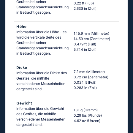
Gerätes bei seiner
0.22 ft
(Fuß)
Standardgebrauchsausrichtung
2.638 in
(Zoll)
in Betracht gezogen.
Höhe
Information über die Höhe - es
145.9 mm
(Millimeter)
wird die vertikale Seite des
14.59 cm
(Zentimeter)
Gerätes bei seiner
0.479 ft
(Fuß)
Standardgebrauchsausrichtung
5.744 in
(Zoll)
in Betracht gezogen.
Dicke
7.2 mm
(Millimeter)
Information über die Dicke des
0.72 cm
(Zentimeter)
Gerätes, die mithilfe
0.024 ft
(Fuß)
verschiedener Messeinheiten
0.283 in
(Zoll)
dargestellt sind.
Gewicht
Information über die Gewicht
131 g
(Gramm)
des Gerätes, die mithilfe
0.29 lbs
(Pfunde)
verschiedener Messeinheiten
4.62 oz
(Unzen)
dargestellt sind.