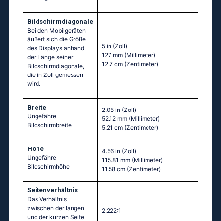
Bildschirmdiagonale
Bei den Mobilgeräten
äußert sich die Größe
5 in
(Zoll)
des Displays anhand
127 mm
(Millimeter)
der Länge seiner
12.7 cm
(Zentimeter)
Bildschirmdiagonale,
die in Zoll gemessen
wird.
Breite
2.05 in
(Zoll)
Ungefähre
52.12 mm
(Millimeter)
Bildschirmbreite
5.21 cm
(Zentimeter)
Höhe
4.56 in
(Zoll)
Ungefähre
115.81 mm
(Millimeter)
Bildschirmhöhe
11.58 cm
(Zentimeter)
Seitenverhältnis
Das Verhältnis
zwischen der langen
2.222:1
und der kurzen Seite