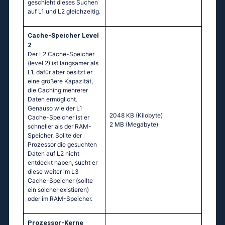
geschieht dieses Suchen
auf L1 und L2 gleichzeitig.
Cache-Speicher Level
2
Der L2 Cache-Speicher
(level 2) ist langsamer als
L1, dafür aber besitzt er
eine größere Kapazität,
die Caching mehrerer
Daten ermöglicht.
Genauso wie der L1
2048 KB
(Kilobyte)
Cache-Speicher ist er
2 MB
(Megabyte)
schneller als der RAM-
Speicher. Sollte der
Prozessor die gesuchten
Daten auf L2 nicht
entdeckt haben, sucht er
diese weiter im L3
Cache-Speicher (sollte
ein solcher existieren)
oder im RAM-Speicher.
Prozessor-Kerne