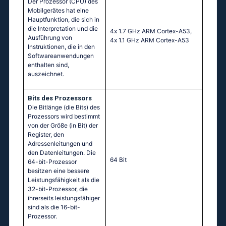
Der Prozessor (CPU) des
Mobilgerätes hat eine
Hauptfunktion, die sich in
die Interpretation und die
4х 1.7 GНz АRМ Соrtех-А53,
Ausführung von
4х 1.1 GНz АRМ Соrtех-А53
Instruktionen, die in den
Softwareanwendungen
enthalten sind,
auszeichnet.
Bits des Prozessors
Die Bitlänge (die Bits) des
Prozessors wird bestimmt
von der Größe (in Bit) der
Register, den
Adressenleitungen und
den Datenleitungen. Die
64 Bit
64-bit-Prozessor
besitzen eine bessere
Leistungsfähigkeit als die
32-bit-Prozessor, die
ihrerseits leistungsfähiger
sind als die 16-bit-
Prozessor.