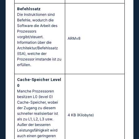
Befehlssatz
Die Instruktionen sind
Befehle, wodurch die
Software die Arbeit des
Prozessors
vorgibt/steuert.
ARMv8
Information über die
Architektur/Befehlssatz
(ISA), welche der
Prozessor imstande ist zu
erfüllen.
Cache-Speicher Level
0
Manche Prozessoren
besitzen L0 (level 0)
Cache-Speicher, wobei
der Zugang zu diesem
schneller realisierbar ist
4 KB
(Kilobyte)
als zu L1, L2, L3 usw.
Außer der besseren
Leistungsfähigkeit wird
auch einen geringeren