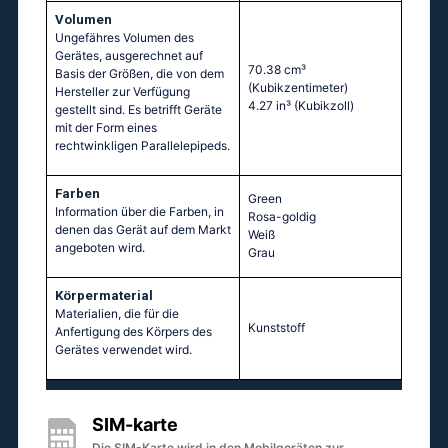
Volumen
Ungefähres Volumen des
Gerätes, ausgerechnet auf
70.38 cm³
Basis der Größen, die von dem
(Kubikzentimeter)
Hersteller zur Verfügung
4.27 in³
(Kubikzoll)
gestellt sind. Es betrifft Geräte
mit der Form eines
rechtwinkligen Parallelepipeds.
Farben
Green
Information über die Farben, in
Rosa-goldig
denen das Gerät auf dem Markt
Weiß
angeboten wird.
Grau
Körpermaterial
Materialien, die für die
Kunststoff
Anfertigung des Körpers des
Gerätes verwendet wird.
SIM-karte
Die SIM-Karte wird in den Mobilgeräten zur