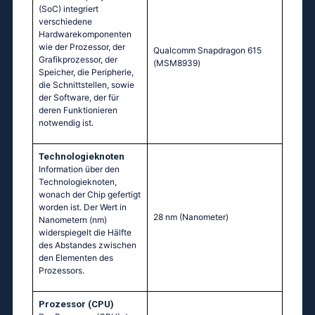
(SoC) integriert
verschiedene
Hardwarekomponenten
wie der Prozessor, der
Quаlсоmm Snарdrаgоn 615
Grafikprozessor, der
(МSМ8939)
Speicher, die Peripherie,
die Schnittstellen, sowie
der Software, der für
deren Funktionieren
notwendig ist.
Technologieknoten
Information über den
Technologieknoten,
wonach der Chip gefertigt
worden ist. Der Wert in
28 nm
(Nanometer)
Nanometern (nm)
widerspiegelt die Hälfte
des Abstandes zwischen
den Elementen des
Prozessors.
Prozessor (CPU)