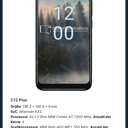
C12 Plus
Größe
: 196.3 x 160.6 x 9 mm
SoC
: Аllwinnеr А33
Prozessor
: 4х 1.3 GНz АRМ Соrtех-А7, 1300 MHz,
Anzahl der
Kerne
: 4
Grafikprozessor
: ARM Mali-400 MP2, 550 MHz,
Anzahl der