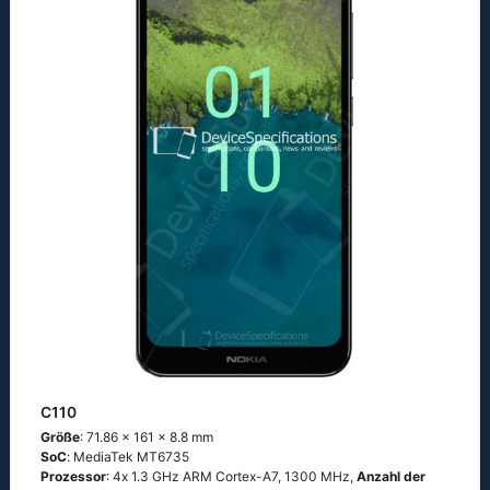
C110
Größe
: 71.86 x 161 x 8.8 mm
SoC
: МеdiаТеk МТ6735
Prozessor
: 4х 1.3 GНz АRМ Соrtех-А7, 1300 MHz,
Anzahl der