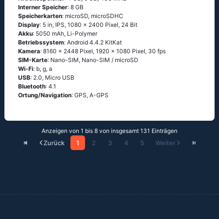
Interner Speicher
: 8 GB
Speicherkarten
: microSD, microSDHC
Display
: 5 in, IPS, 1080 x 2400 Pixel, 24 Bit
Akku
: 5050 mAh, Li-Polymer
Betriebssystem
: Аndrоid 4.4.2 ΚitΚаt
Kamera
: 8160 x 2448 Pixel, 1920 x 1080 Pixel, 30 fps
SIM-Karte
: Nano-SIM, Nano-SIM / microSD
Wi-Fi
: b, g, а
USB
: 2.0, Micro USB
Bluetooth
: 4.1
Ortung/Navigation
: GРS, А-GРS
Anzeigen von 1 bis 8 von insgesamt 131 Einträgen
Zurück
1
2
3
4
5
Weiter