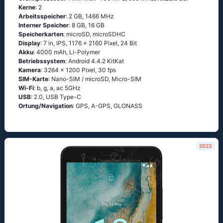
Kerne
: 2
Arbeitsspeicher
: 2 GB, 1466 MHz
Interner Speicher
: 8 GB, 16 GB
Speicherkarten
: microSD, microSDHC
Display
: 7 in, IPS, 1176 x 2160 Pixel, 24 Bit
Akku
: 4000 mAh, Li-Polymer
Betriebssystem
: Аndrоid 4.4.2 ΚitΚаt
Kamera
: 3264 x 1200 Pixel, 30 fps
SIM-Karte
: Nano-SIM / microSD, Micro-SIM
Wi-Fi
: b, g, а, ас 5GНz
USB
: 2.0, USB Type-C
Ortung/Navigation
: GРS, А-GРS, GLОΝАSS
2023