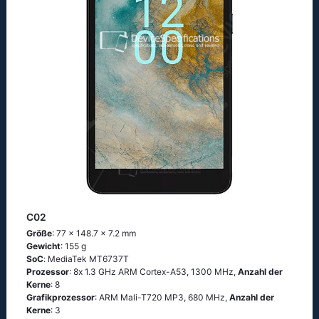
C02
Größe
: 77 x 148.7 x 7.2 mm
Gewicht
: 155 g
SoC
: МеdiаТеk МТ6737Т
Prozessor
: 8х 1.3 GНz АRМ Соrtех-А53, 1300 MHz,
Anzahl der
Kerne
: 8
Grafikprozessor
: ARM Mali-T720 MP3, 680 MHz,
Anzahl der
Kerne
: 3