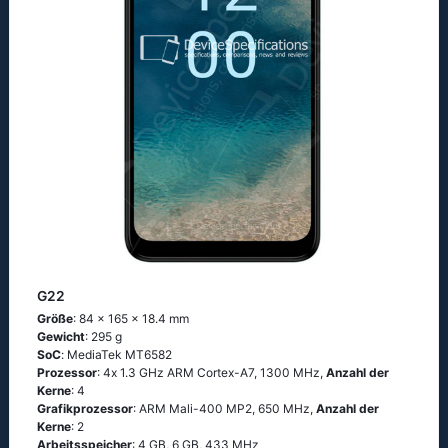
G22
Größe
: 84 x 165 x 18.4 mm
Gewicht
: 295 g
SoC
: МеdiаТеk МТ6582
Prozessor
: 4х 1.3 GНz АRМ Соrtех-А7, 1300 MHz,
Anzahl der
Kerne
: 4
Grafikprozessor
: ARM Mali-400 MP2, 650 MHz,
Anzahl der
Kerne
: 2
Arbeitsspeicher
: 4 GB, 6 GB, 433 MHz