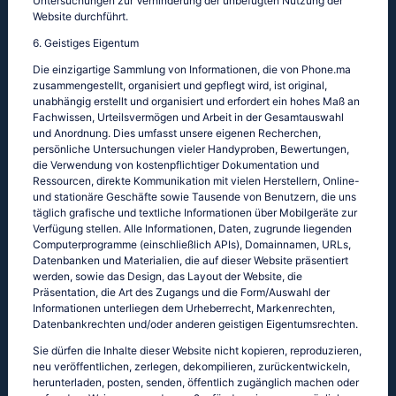
Untersuchungen zur Verhinderung der unbefugten Nutzung der
Website durchführt.
6. Geistiges Eigentum
Die einzigartige Sammlung von Informationen, die von Phone.ma
zusammengestellt, organisiert und gepflegt wird, ist original,
unabhängig erstellt und organisiert und erfordert ein hohes Maß an
Fachwissen, Urteilsvermögen und Arbeit in der Gesamtauswahl
und Anordnung. Dies umfasst unsere eigenen Recherchen,
persönliche Untersuchungen vieler Handyproben, Bewertungen,
die Verwendung von kostenpflichtiger Dokumentation und
Ressourcen, direkte Kommunikation mit vielen Herstellern, Online-
und stationäre Geschäfte sowie Tausende von Benutzern, die uns
täglich grafische und textliche Informationen über Mobilgeräte zur
Verfügung stellen. Alle Informationen, Daten, zugrunde liegenden
Computerprogramme (einschließlich APIs), Domainnamen, URLs,
Datenbanken und Materialien, die auf dieser Website präsentiert
werden, sowie das Design, das Layout der Website, die
Präsentation, die Art des Zugangs und die Form/Auswahl der
Informationen unterliegen dem Urheberrecht, Markenrechten,
Datenbankrechten und/oder anderen geistigen Eigentumsrechten.
Sie dürfen die Inhalte dieser Website nicht kopieren, reproduzieren,
neu veröffentlichen, zerlegen, dekompilieren, zurückentwickeln,
herunterladen, posten, senden, öffentlich zugänglich machen oder