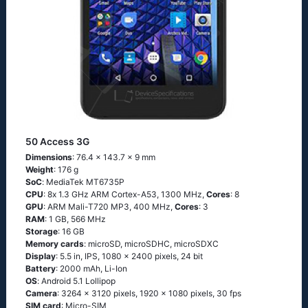
50 Access 3G
Dimensions
: 76.4 x 143.7 x 9 mm
Weight
: 176 g
SoC
: МеdiаТеk МТ6735Р
CPU
: 8х 1.3 GНz АRМ Соrtех-А53, 1300 MHz,
Cores
: 8
GPU
: ARM Mali-T720 MP3, 400 MHz,
Cores
: 3
RAM
: 1 GB, 566 MHz
Storage
: 16 GB
Memory cards
: microSD, microSDHC, microSDXC
Display
: 5.5 in, IPS, 1080 x 2400 pixels, 24 bit
Battery
: 2000 mAh, Li-Ion
OS
: Аndrоid 5.1 Lоlliрор
Camera
: 3264 x 3120 pixels, 1920 x 1080 pixels, 30 fps
SIM card
: Micro-SIM