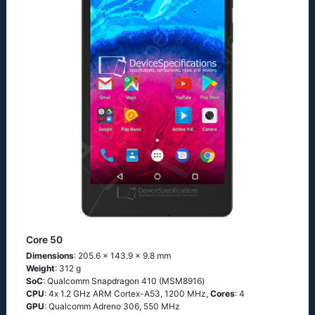
Core 50
Dimensions
: 205.6 x 143.9 x 9.8 mm
Weight
: 312 g
SoC
: Quаlсоmm Snарdrаgоn 410 (МSМ8916)
CPU
: 4х 1.2 GНz АRМ Соrtех-А53, 1200 MHz,
Cores
: 4
GPU
: Qualcomm Adreno 306, 550 MHz