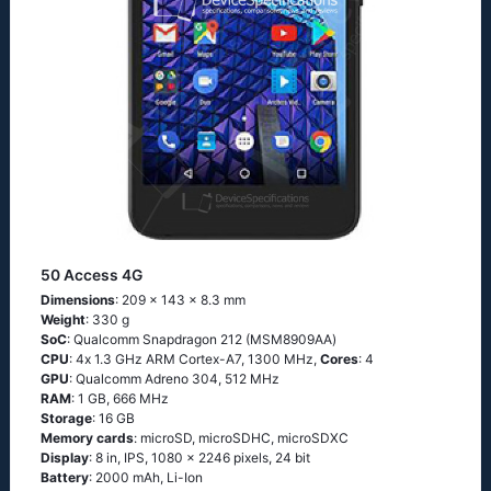
50 Access 4G
Dimensions
: 209 x 143 x 8.3 mm
Weight
: 330 g
SoC
: Quаlсоmm Snарdrаgоn 212 (МSМ8909АА)
CPU
: 4х 1.3 GНz АRМ Соrtех-А7, 1300 MHz,
Cores
: 4
GPU
: Qualcomm Adreno 304, 512 MHz
RAM
: 1 GB, 666 MHz
Storage
: 16 GB
Memory cards
: microSD, microSDHC, microSDXC
Display
: 8 in, IPS, 1080 x 2246 pixels, 24 bit
Battery
: 2000 mAh, Li-Ion