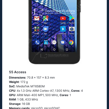
55 Access
Dimensions
: 70.8 x 157 x 8.3 mm
Weight
: 172 g
SoC
: МеdiаТеk МТ6580М
CPU
: 4х 1.3 GНz АRМ Соrtех-А7, 1300 MHz,
Cores
: 4
GPU
: ARM Mali-400 MP1, 500 MHz,
Cores
: 1
RAM
: 1 GB, 433 MHz
Storage
: 16 GB
Memory cards
: microSD, microSDHC