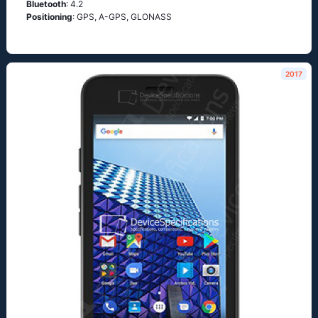
Bluetooth
: 4.2
Positioning
: GРS, А-GРS, GLОΝАSS
2017