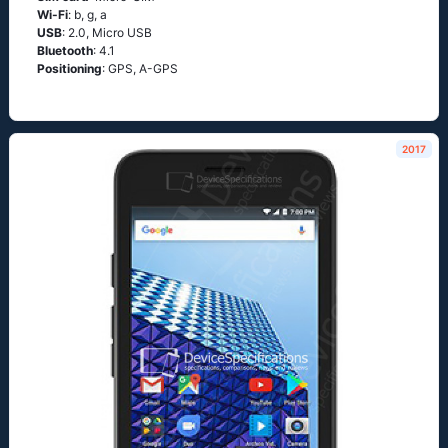
Wi-Fi
: b, g, а
USB
: 2.0, Micro USB
Bluetooth
: 4.1
Positioning
: GРS, А-GРS
2017