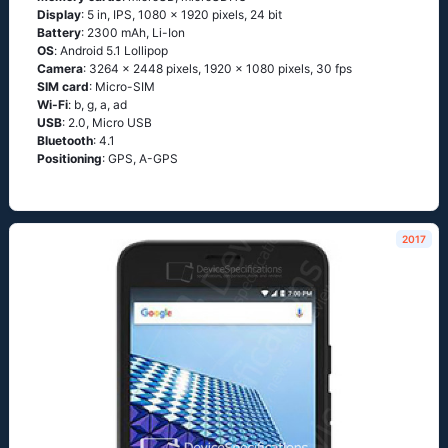
Display
: 5 in, IPS, 1080 x 1920 pixels, 24 bit
Battery
: 2300 mAh, Li-Ion
OS
: Аndrоid 5.1 Lоlliрор
Camera
: 3264 x 2448 pixels, 1920 x 1080 pixels, 30 fps
SIM card
: Micro-SIM
Wi-Fi
: b, g, а, аd
USB
: 2.0, Micro USB
Bluetooth
: 4.1
Positioning
: GРS, А-GРS
2017