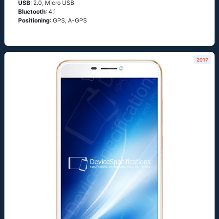
USB
: 2.0, Micro USB
Bluetooth
: 4.1
Positioning
: GРS, А-GРS
2017