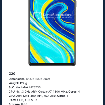
G20
Dimensions
: 66.5 x 155 x 9 mm
Weight
: 124 g
SoC
: МеdiаТеk МТ6735
CPU
: 4х 1.3 GНz АRМ Соrtех-А7, 1300 MHz,
Cores
: 4
GPU
: ARM Mali-400 MP1, 550 MHz,
Cores
: 1
RAM
: 4 GB, 433 MHz
Storage
: 8 GB