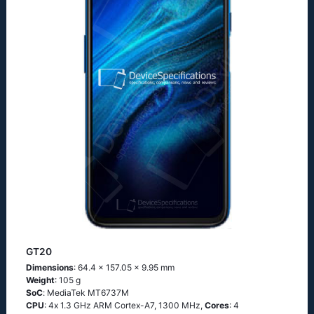
GT20
Dimensions
: 64.4 x 157.05 x 9.95 mm
Weight
: 105 g
SoC
: МеdiаТеk МТ6737М
CPU
: 4х 1.3 GНz АRМ Соrtех-А7, 1300 MHz,
Cores
: 4