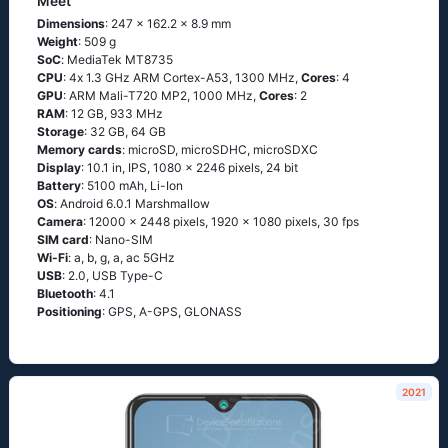
Meet
Dimensions
: 247 x 162.2 x 8.9 mm
Weight
: 509 g
SoC
: МеdiаТеk МТ8735
CPU
: 4х 1.3 GНz АRМ Соrtех-А53, 1300 MHz,
Cores
: 4
GPU
: ARM Mali-T720 MP2, 1000 MHz,
Cores
: 2
RAM
: 12 GB, 933 MHz
Storage
: 32 GB, 64 GB
Memory cards
: microSD, microSDHC, microSDXC
Display
: 10.1 in, IPS, 1080 x 2246 pixels, 24 bit
Battery
: 5100 mAh, Li-Ion
OS
: Аndrоid 6.0.1 Маrshmаllоw
Camera
: 12000 x 2448 pixels, 1920 x 1080 pixels, 30 fps
SIM card
: Nano-SIM
Wi-Fi
: а, b, g, а, ас 5GНz
USB
: 2.0, USB Type-C
Bluetooth
: 4.1
Positioning
: GРS, А-GРS, GLОΝАSS
2021