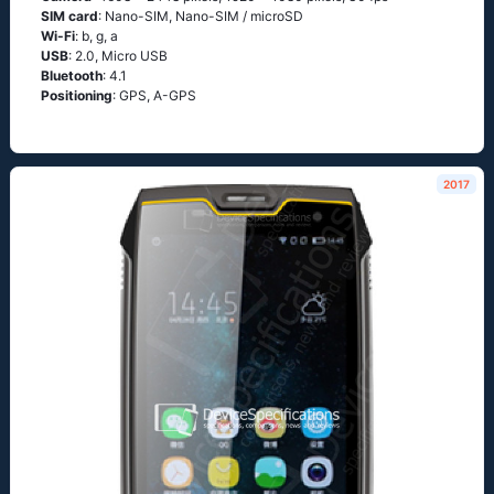
SIM card
: Nano-SIM, Nano-SIM / microSD
Wi-Fi
: b, g, а
USB
: 2.0, Micro USB
Bluetooth
: 4.1
Positioning
: GРS, А-GРS
2017