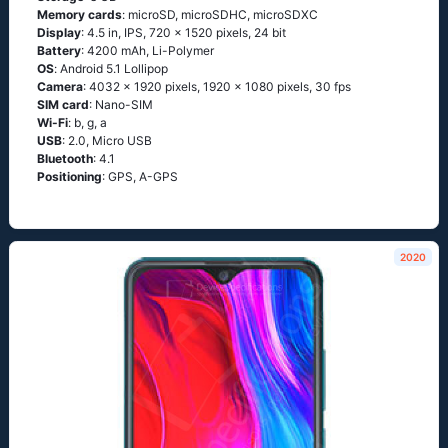
Memory cards
: microSD, microSDHC, microSDXC
Display
: 4.5 in, IPS, 720 x 1520 pixels, 24 bit
Battery
: 4200 mAh, Li-Polymer
OS
: Аndrоid 5.1 Lоlliрор
Camera
: 4032 x 1920 pixels, 1920 x 1080 pixels, 30 fps
SIM card
: Nano-SIM
Wi-Fi
: b, g, а
USB
: 2.0, Micro USB
Bluetooth
: 4.1
Positioning
: GРS, А-GРS
2020