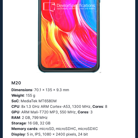
M20
Dimensions
: 70.1 x 135 x 9.3 mm
Weight
: 155 g
SoC
: МеdiаТеk МТ6580М
CPU
: 8х 1.3 GНz АRМ Соrtех-А53, 1300 MHz,
Cores
: 8
GPU
: ARM Mali-T720 MP3, 550 MHz,
Cores
: 3
RAM
: 2 GB, 799 MHz
Storage
: 16 GB, 32 GB
Memory cards
: microSD, microSDHC, microSDXC
Display
: 5 in, IPS, 1080 x 2400 pixels, 24 bit