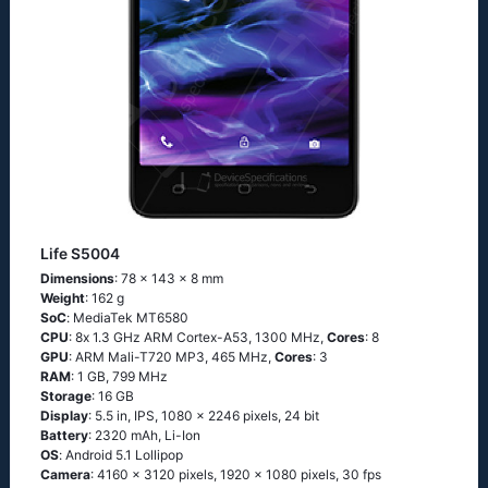
Life S5004
Dimensions
: 78 x 143 x 8 mm
Weight
: 162 g
SoC
: МеdiаТеk МТ6580
CPU
: 8х 1.3 GНz АRМ Соrtех-А53, 1300 MHz,
Cores
: 8
GPU
: ARM Mali-T720 MP3, 465 MHz,
Cores
: 3
RAM
: 1 GB, 799 MHz
Storage
: 16 GB
Display
: 5.5 in, IPS, 1080 x 2246 pixels, 24 bit
Battery
: 2320 mAh, Li-Ion
OS
: Аndrоid 5.1 Lоlliрор
Camera
: 4160 x 3120 pixels, 1920 x 1080 pixels, 30 fps