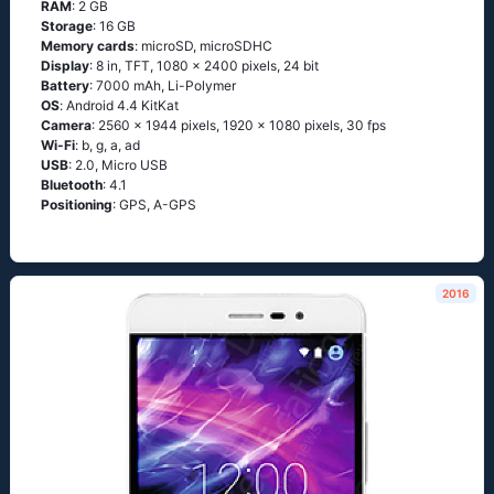
RAM
: 2 GB
Storage
: 16 GB
Memory cards
: microSD, microSDHC
Display
: 8 in, TFT, 1080 x 2400 pixels, 24 bit
Battery
: 7000 mAh, Li-Polymer
OS
: Аndrоid 4.4 ΚitΚаt
Camera
: 2560 x 1944 pixels, 1920 x 1080 pixels, 30 fps
Wi-Fi
: b, g, а, аd
USB
: 2.0, Micro USB
Bluetooth
: 4.1
Positioning
: GРS, А-GРS
2016