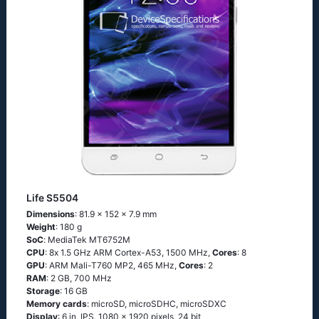
Life S5504
Dimensions
: 81.9 x 152 x 7.9 mm
Weight
: 180 g
SoC
: МеdiаТеk МТ6752М
CPU
: 8х 1.5 GНz АRМ Соrtех-А53, 1500 MHz,
Cores
: 8
GPU
: ARM Mali-T760 MP2, 465 MHz,
Cores
: 2
RAM
: 2 GB, 700 MHz
Storage
: 16 GB
Memory cards
: microSD, microSDHC, microSDXC
Display
: 6 in, IPS, 1080 x 1920 pixels, 24 bit