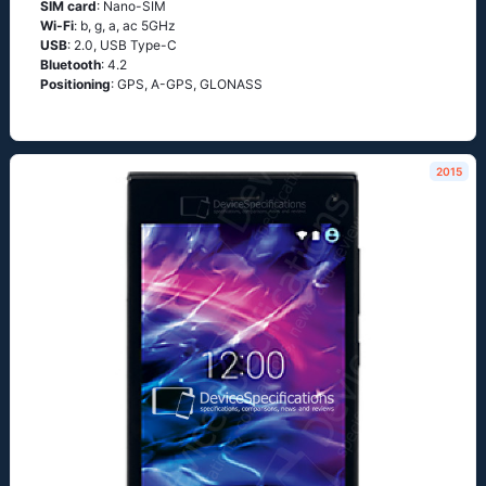
SIM card
: Nano-SIM
Wi-Fi
: b, g, а, ас 5GНz
USB
: 2.0, USB Type-C
Bluetooth
: 4.2
Positioning
: GРS, А-GРS, GLОΝАSS
2015