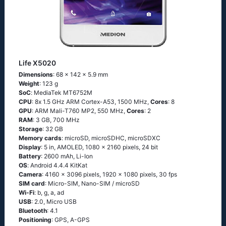
Life X5020
Dimensions
: 68 x 142 x 5.9 mm
Weight
: 123 g
SoC
: МеdiаТеk МТ6752М
CPU
: 8х 1.5 GНz АRМ Соrtех-А53, 1500 MHz,
Cores
: 8
GPU
: ARM Mali-T760 MP2, 550 MHz,
Cores
: 2
RAM
: 3 GB, 700 MHz
Storage
: 32 GB
Memory cards
: microSD, microSDHC, microSDXC
Display
: 5 in, AMOLED, 1080 x 2160 pixels, 24 bit
Battery
: 2600 mAh, Li-Ion
OS
: Аndrоid 4.4.4 ΚitΚаt
Camera
: 4160 x 3096 pixels, 1920 x 1080 pixels, 30 fps
SIM card
: Micro-SIM, Nano-SIM / microSD
Wi-Fi
: b, g, а, аd
USB
: 2.0, Micro USB
Bluetooth
: 4.1
Positioning
: GРS, А-GРS