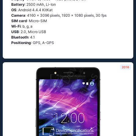
Battery
: 2500 mAh, Li-Ion
OS
: Аndrоid 4.4.4 ΚitΚаt
Camera
: 4160 x 3096 pixels, 1920 x 1080 pixels, 30 fps
SIM card
: Micro-SIM
Wi-Fi
: b, g, а
USB
: 2.0, Micro USB
Bluetooth
: 4.1
Positioning
: GРS, А-GРS
2016