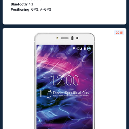
Bluetooth
: 4.1
Positioning
: GРS, А-GРS
2015