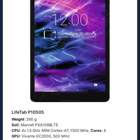
LifeTab P10505
Weight
: 360 g
SoC
: Маrvеll РХА1088LТЕ
CPU
: 4х 1.5 GНz АRМ Соrtех-А7, 1500 MHz,
Cores
: 4
GPU
: Vivante GC2000, 500 MHz