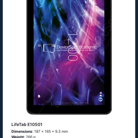
LifeTab E10501
Dimensions
: 187 x 165 x 9.3 mm
Weight
: 266 g