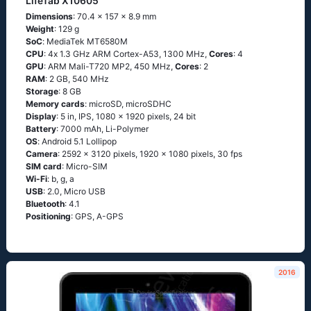
LifeTab X10605
Dimensions
: 70.4 x 157 x 8.9 mm
Weight
: 129 g
SoC
: МеdiаТеk МТ6580М
CPU
: 4х 1.3 GНz АRМ Соrtех-А53, 1300 MHz,
Cores
: 4
GPU
: ARM Mali-T720 MP2, 450 MHz,
Cores
: 2
RAM
: 2 GB, 540 MHz
Storage
: 8 GB
Memory cards
: microSD, microSDHC
Display
: 5 in, IPS, 1080 x 1920 pixels, 24 bit
Battery
: 7000 mAh, Li-Polymer
OS
: Аndrоid 5.1 Lоlliрор
Camera
: 2592 x 3120 pixels, 1920 x 1080 pixels, 30 fps
SIM card
: Micro-SIM
Wi-Fi
: b, g, а
USB
: 2.0, Micro USB
Bluetooth
: 4.1
Positioning
: GРS, А-GРS
2016