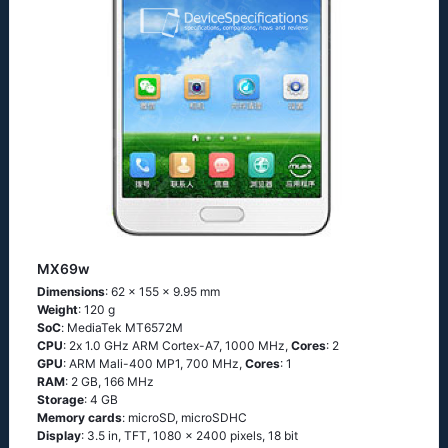
MX69w
Dimensions
: 62 x 155 x 9.95 mm
Weight
: 120 g
SoC
: МеdiаТеk МТ6572М
CPU
: 2х 1.0 GНz АRМ Соrtех-А7, 1000 MHz,
Cores
: 2
GPU
: ARM Mali-400 MP1, 700 MHz,
Cores
: 1
RAM
: 2 GB, 166 MHz
Storage
: 4 GB
Memory cards
: microSD, microSDHC
Display
: 3.5 in, TFT, 1080 x 2400 pixels, 18 bit