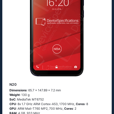
N20
Dimensions
: 65.7 x 147.89 x 7.2 mm
Weight
: 130 g
SoC
: МеdiаТеk МТ6752
CPU
: 8х 1.7 GНz АRМ Соrtех-А53, 1700 MHz,
Cores
: 8
GPU
: ARM Mali-T760 MP2, 700 MHz,
Cores
: 2
RAM
: 4 GB, 933 MHz