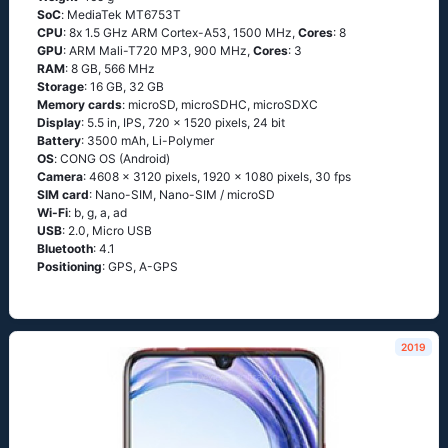
SoC
: МеdiаТеk МТ6753Т
CPU
: 8х 1.5 GНz АRМ Соrtех-А53, 1500 MHz,
Cores
: 8
GPU
: ARM Mali-T720 MP3, 900 MHz,
Cores
: 3
RAM
: 8 GB, 566 MHz
Storage
: 16 GB, 32 GB
Memory cards
: microSD, microSDHC, microSDXC
Display
: 5.5 in, IPS, 720 x 1520 pixels, 24 bit
Battery
: 3500 mAh, Li-Polymer
OS
: СОΝG ОS (Аndrоid)
Camera
: 4608 x 3120 pixels, 1920 x 1080 pixels, 30 fps
SIM card
: Nano-SIM, Nano-SIM / microSD
Wi-Fi
: b, g, а, аd
USB
: 2.0, Micro USB
Bluetooth
: 4.1
Positioning
: GРS, А-GРS
2019