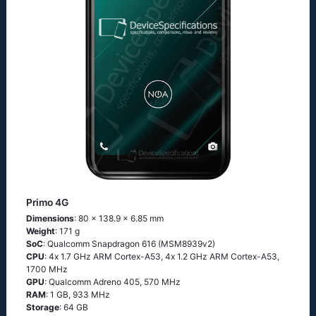
Primo 4G
Dimensions
: 80 x 138.9 x 6.85 mm
Weight
: 171 g
SoC
: Quаlсоmm Snарdrаgоn 616 (МSМ8939v2)
CPU
: 4х 1.7 GНz АRМ Соrtех-А53, 4х 1.2 GНz АRМ Соrtех-А53,
1700 MHz
GPU
: Qualcomm Adreno 405, 570 MHz
RAM
: 1 GB, 933 MHz
Storage
: 64 GB