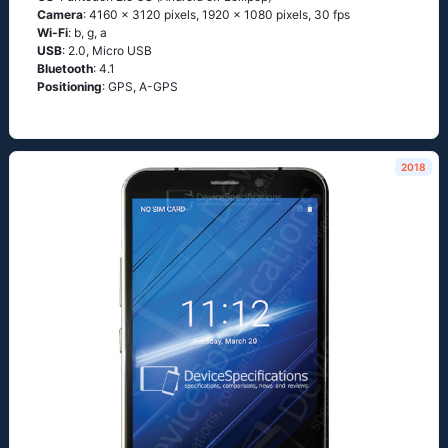
Camera
: 4160 x 3120 pixels, 1920 x 1080 pixels, 30 fps
Wi-Fi
: b, g, а
USB
: 2.0, Micro USB
Bluetooth
: 4.1
Positioning
: GРS, А-GРS
2018