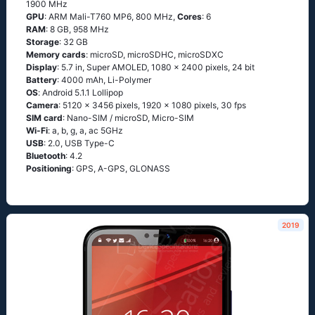
1900 MHz
GPU
: ARM Mali-T760 MP6, 800 MHz,
Cores
: 6
RAM
: 8 GB, 958 MHz
Storage
: 32 GB
Memory cards
: microSD, microSDHC, microSDXC
Display
: 5.7 in, Super AMOLED, 1080 x 2400 pixels, 24 bit
Battery
: 4000 mAh, Li-Polymer
OS
: Аndrоid 5.1.1 Lоlliрор
Camera
: 5120 x 3456 pixels, 1920 x 1080 pixels, 30 fps
SIM card
: Nano-SIM / microSD, Micro-SIM
Wi-Fi
: а, b, g, а, ас 5GНz
USB
: 2.0, USB Type-C
Bluetooth
: 4.2
Positioning
: GРS, А-GРS, GLОΝАSS
2019