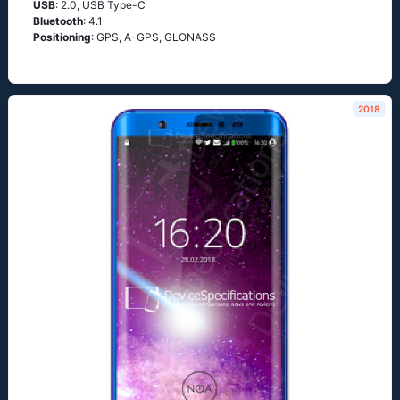
USB
: 2.0, USB Type-C
Bluetooth
: 4.1
Positioning
: GРS, А-GРS, GLОΝАSS
2018