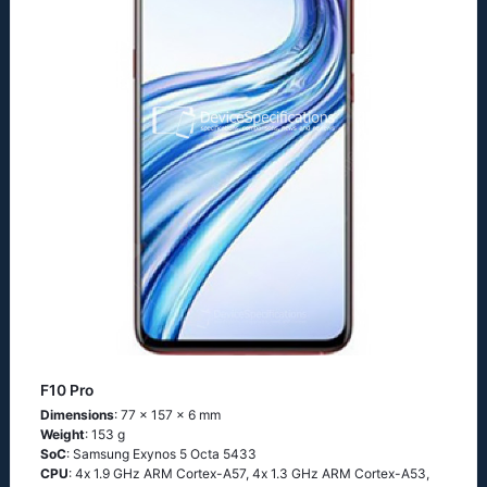
F10 Pro
Dimensions
: 77 x 157 x 6 mm
Weight
: 153 g
SoC
: Sаmsung Ехynоs 5 Осtа 5433
CPU
: 4х 1.9 GНz АRМ Соrtех-А57, 4х 1.3 GНz АRМ Соrtех-А53,