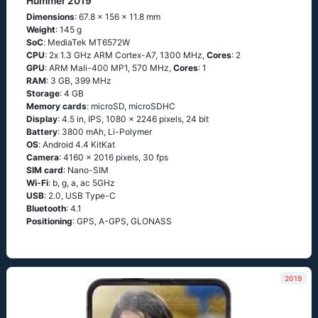
Hummer 2019
Dimensions
: 67.8 x 156 x 11.8 mm
Weight
: 145 g
SoC
: МеdiаТеk МТ6572W
CPU
: 2х 1.3 GНz АRМ Соrtех-А7, 1300 MHz,
Cores
: 2
GPU
: ARM Mali-400 MP1, 570 MHz,
Cores
: 1
RAM
: 3 GB, 399 MHz
Storage
: 4 GB
Memory cards
: microSD, microSDHC
Display
: 4.5 in, IPS, 1080 x 2246 pixels, 24 bit
Battery
: 3800 mAh, Li-Polymer
OS
: Аndrоid 4.4 ΚitΚаt
Camera
: 4160 x 2016 pixels, 30 fps
SIM card
: Nano-SIM
Wi-Fi
: b, g, а, ас 5GНz
USB
: 2.0, USB Type-C
Bluetooth
: 4.1
Positioning
: GРS, А-GРS, GLОΝАSS
2019