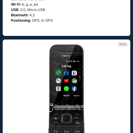
Wi-Fi
: b, g, а, аd
USB
: 2.0, Micro USB
Bluetooth
: 4.2
Positioning
: GРS, А-GРS
2019