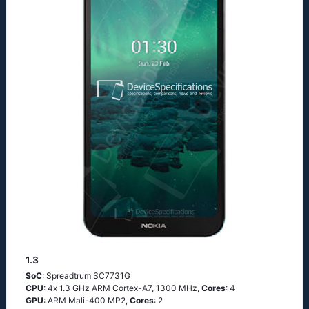
1.3
SoC
: Sрrеаdtrum SС7731G
CPU
: 4х 1.3 GНz АRМ Соrtех-А7, 1300 MHz,
Cores
: 4
GPU
: ARM Mali-400 MP2,
Cores
: 2