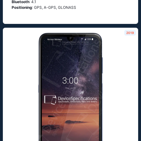
Bluetooth
: 4.1
Positioning
: GРS, А-GРS, GLОΝАSS
2019