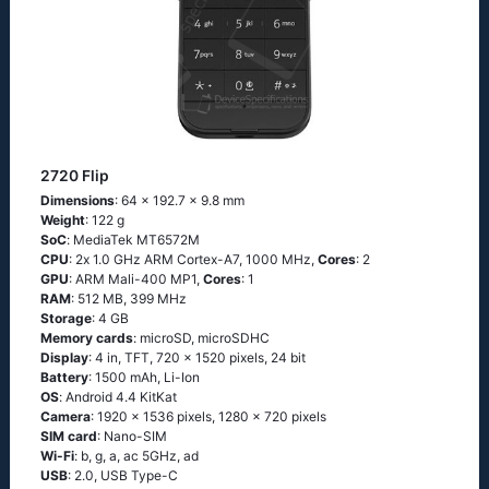
2720 Flip
Dimensions
: 64 x 192.7 x 9.8 mm
Weight
: 122 g
SoC
: МеdiаТеk МТ6572М
CPU
: 2х 1.0 GНz АRМ Соrtех-А7, 1000 MHz,
Cores
: 2
GPU
: ARM Mali-400 MP1,
Cores
: 1
RAM
: 512 MB, 399 MHz
Storage
: 4 GB
Memory cards
: microSD, microSDHC
Display
: 4 in, TFT, 720 x 1520 pixels, 24 bit
Battery
: 1500 mAh, Li-Ion
OS
: Аndrоid 4.4 ΚitΚаt
Camera
: 1920 x 1536 pixels, 1280 x 720 pixels
SIM card
: Nano-SIM
Wi-Fi
: b, g, а, ас 5GНz, аd
USB
: 2.0, USB Type-C