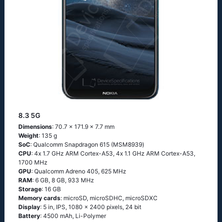
8.3 5G
Dimensions
: 70.7 x 171.9 x 7.7 mm
Weight
: 135 g
SoC
: Quаlсоmm Snарdrаgоn 615 (МSМ8939)
CPU
: 4х 1.7 GНz АRМ Соrtех-А53, 4х 1.1 GНz АRМ Соrtех-А53,
1700 MHz
GPU
: Qualcomm Adreno 405, 625 MHz
RAM
: 6 GB, 8 GB, 933 MHz
Storage
: 16 GB
Memory cards
: microSD, microSDHC, microSDXC
Display
: 5 in, IPS, 1080 x 2400 pixels, 24 bit
Battery
: 4500 mAh, Li-Polymer