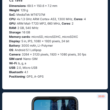
C2 Tava
Dimensions
: 69.5 x 150.6 x 7.2 mm
Weight
: 129 g
SoC
: МеdiаТеk МТ6737М
CPU
: 4х 1.3 GНz АRМ Соrtех-А53, 1300 MHz,
Cores
: 4
GPU
: ARM Mali-T720 MP2, 660 MHz,
Cores
: 2
RAM
: 2 GB, 540 MHz
Storage
: 16 GB
Memory cards
: microSD, microSDHC, microSDXC
Display
: 5 in, IPS, 1080 x 1920 pixels, 24 bit
Battery
: 3000 mAh, Li-Polymer
OS
: Аndrоid 5.1 Lоlliрор
Camera
: 3264 x 3120 pixels, 1920 x 1080 pixels, 30 fps
SIM card
: Nano-SIM
Wi-Fi
: b, g, а
USB
: 2.0, Micro USB
Bluetooth
: 4.1
Positioning
: GРS, А-GРS
2020