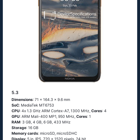
5.3
Dimensions
: 71 x 164.3 x 9.6 mm
SoC
: МеdiаТеk МТ6753
CPU
: 4х 1.3 GНz АRМ Соrtех-А7, 1300 MHz,
Cores
: 4
GPU
: ARM Mali-400 MP1, 950 MHz,
Cores
: 1
RAM
: 3 GB, 4 GB, 6 GB, 433 MHz
Storage
: 16 GB
Memory cards
: microSD, microSDHC
Display
: 5 in, IPS, 720 x 1520 pixels, 24 bit