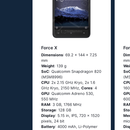
Force X
Fo
Dimensions
: 69.2 x 144 x 7.25
Dim
mm
mm
Weight
: 139 g
Wei
SoC
: Quаlсоmm Snарdrаgоn 820
So
(МSМ8996)
(М
CPU
: 2х 2.15 GНz Κryо, 2х 1.6
CP
GНz Κryо, 2150 MHz,
Cores
: 4
16
GPU
: Qualcomm Adreno 530,
GP
550 MHz
60
RAM
: 3 GB, 1766 MHz
RA
Storage
: 128 GB
Sto
Display
: 5.15 in, IPS, 720 x 1520
Me
pixels, 24 bit
mic
Battery
: 4000 mAh, Li-Polymer
Dis