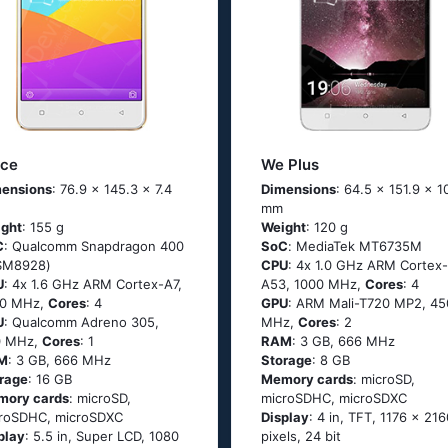
rce
We Plus
ensions
: 76.9 x 145.3 x 7.4
Dimensions
: 64.5 x 151.9 x 1
mm
ght
: 155 g
Weight
: 120 g
C
: Quаlсоmm Snарdrаgоn 400
SoC
: МеdiаТеk МТ6735М
SМ8928)
CPU
: 4х 1.0 GНz АRМ Соrtех-
U
: 4х 1.6 GНz АRМ Соrtех-А7,
А53, 1000 MHz,
Cores
: 4
00 MHz,
Cores
: 4
GPU
: ARM Mali-T720 MP2, 45
U
: Qualcomm Adreno 305,
MHz,
Cores
: 2
0 MHz,
Cores
: 1
RAM
: 3 GB, 666 MHz
M
: 3 GB, 666 MHz
Storage
: 8 GB
rage
: 16 GB
Memory cards
: microSD,
mory cards
: microSD,
microSDHC, microSDXC
roSDHC, microSDXC
Display
: 4 in, TFT, 1176 x 216
play
: 5.5 in, Super LCD, 1080
pixels, 24 bit