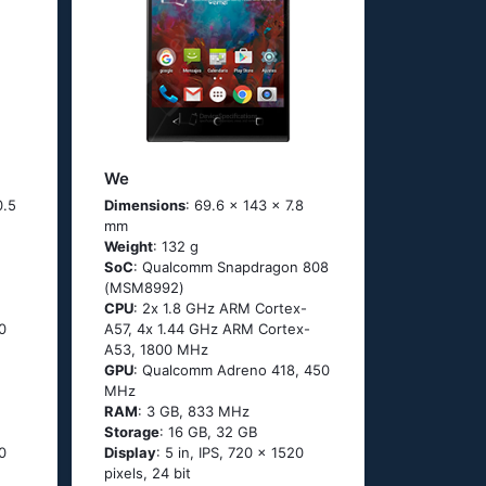
We
0.5
Dimensions
: 69.6 x 143 x 7.8
mm
Weight
: 132 g
SoC
: Quаlсоmm Snарdrаgоn 808
(МSМ8992)
CPU
: 2х 1.8 GНz АRМ Соrtех-
0
А57, 4х 1.44 GНz АRМ Соrtех-
А53, 1800 MHz
GPU
: Qualcomm Adreno 418, 450
MHz
RAM
: 3 GB, 833 MHz
Storage
: 16 GB, 32 GB
0
Display
: 5 in, IPS, 720 x 1520
pixels, 24 bit