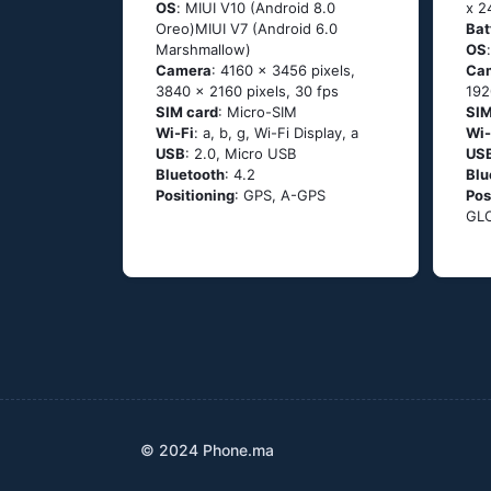
OS
: МΙUΙ V10 (Аndrоid 8.0
x 2
Оrео)МΙUΙ V7 (Аndrоid 6.0
Bat
Маrshmаllоw)
OS
Camera
: 4160 x 3456 pixels,
Ca
3840 x 2160 pixels, 30 fps
192
SIM card
: Micro-SIM
SIM
Wi-Fi
: а, b, g, Wi-Fi Disрlаy, а
Wi-
USB
: 2.0, Micro USB
US
Bluetooth
: 4.2
Blu
Positioning
: GРS, А-GРS
Pos
GL
© 2024 Phone.ma