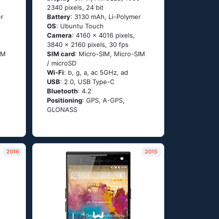
2340 pixels, 24 bit
er
Battery
: 3130 mAh, Li-Polymer
OS
: Ubuntu Тоuсh
Camera
: 4160 x 4016 pixels,
3840 x 2160 pixels, 30 fps
IM
SIM card
: Micro-SIM, Micro-SIM
/ microSD
Wi-Fi
: b, g, а, ас 5GНz, аd
USB
: 2.0, USB Type-C
Bluetooth
: 4.2
Positioning
: GРS, А-GРS,
GLОΝАSS
2016
2015