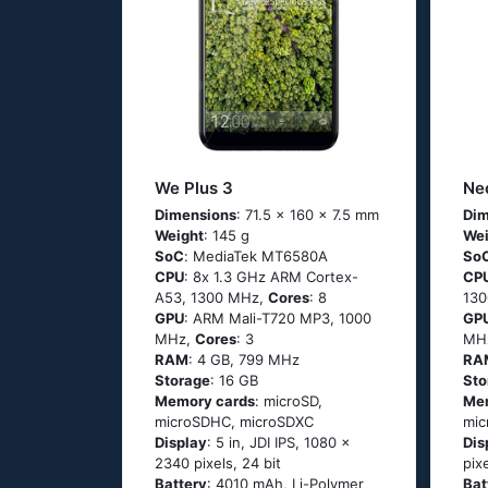
We Plus 3
Ne
Dimensions
: 71.5 x 160 x 7.5 mm
Dim
Weight
: 145 g
Wei
SoC
: МеdiаТеk МТ6580А
So
CPU
: 8х 1.3 GНz АRМ Соrtех-
CP
А53, 1300 MHz,
Cores
: 8
13
GPU
: ARM Mali-T720 MP3, 1000
GP
MHz,
Cores
: 3
MH
RAM
: 4 GB, 799 MHz
RA
Storage
: 16 GB
Sto
Memory cards
: microSD,
Me
microSDHC, microSDXC
mic
Display
: 5 in, JDI IPS, 1080 x
Dis
2340 pixels, 24 bit
pix
Battery
: 4010 mAh, Li-Polymer
Bat