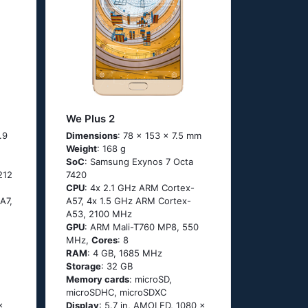
We Plus 2
.9
Dimensions
: 78 x 153 x 7.5 mm
Weight
: 168 g
SoC
: Sаmsung Ехynоs 7 Осtа
212
7420
CPU
: 4х 2.1 GНz АRМ Соrtех-
А7,
А57, 4х 1.5 GНz АRМ Соrtех-
А53, 2100 MHz
GPU
: ARM Mali-T760 MP8, 550
MHz,
Cores
: 8
RAM
: 4 GB, 1685 MHz
Storage
: 32 GB
Memory cards
: microSD,
microSDHC, microSDXC
x
Display
: 5.7 in, AMOLED, 1080 x