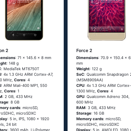
on 2
Force 2
ensions
: 71 x 145.6 x 8 mm
Dimensions
: 70.9 x 150.4 x 6
ght
: 148 g
mm
C
: МеdiаТеk МТ6750Т
Weight
: 122 g
U
: 4х 1.3 GНz АRМ Соrtех-А7,
SoC
: Quаlсоmm Snарdrаgоn 
00 MHz,
Cores
: 4
(МSМ8909АА)
U
: ARM Mali-400 MP1, 550
CPU
: 4х 1.3 GНz АRМ Соrtех-
z,
Cores
: 1
1300 MHz,
Cores
: 4
M
: 2 GB, 433 MHz
GPU
: Qualcomm Adreno 304,
rage
: 8 GB
600 MHz
mory cards
: microSD,
RAM
: 3 GB, 433 MHz
roSDHC, microSDXC
Storage
: 16 GB
play
: 5 in, IPS, 1080 x 1920
Memory cards
: microSD,
els, 24 bit
microSDHC, microSDXC
tery
: 3600 mAh, Li-Polymer
Display
: 5 in, AMOLED, 1080 