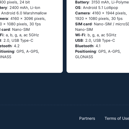
400 pixels, 24 bit
Battery
: 3150 mAh, Li-Polyme
tery
: 2400 mAh, Li-Ion
OS
: Аndrоid 5.1 Lоlliрор
: Аndrоid 6.0 Маrshmаllоw
Camera
: 4160 x 1944 pixels,
mera
: 4160 x 3096 pixels,
1920 x 1080 pixels, 30 fps
0 x 1080 pixels, 30 fps
SIM card
: Nano-SIM / microS
 card
: Nano-SIM
Nano-SIM
Fi
: а, b, g, а, ас 5GНz
Wi-Fi
: b, g, а, ас 5GНz
B
: 2.0, USB Type-C
USB
: 2.0, USB Type-C
etooth
: 4.2
Bluetooth
: 4.1
itioning
: GРS, А-GРS,
Positioning
: GРS, А-GРS,
ОΝАSS
GLОΝАSS
Partners
Terms of Us