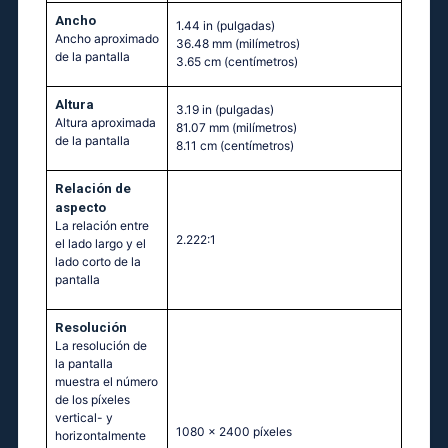
Ancho
1.44 in
(pulgadas)
Ancho aproximado
36.48 mm
(milímetros)
de la pantalla
3.65 cm
(centímetros)
Altura
3.19 in
(pulgadas)
Altura aproximada
81.07 mm
(milímetros)
de la pantalla
8.11 cm
(centímetros)
Relación de
aspecto
La relación entre
2.222:1
el lado largo y el
lado corto de la
pantalla
Resolución
La resolución de
la pantalla
muestra el número
de los píxeles
vertical- y
1080 x 2400 píxeles
horizontalmente