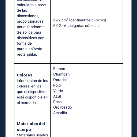
calculado a base
de las
dimensiones,
99.2 cm³
(centímetros cúbicos)
proporcionadas
6.02 in³
(pulgadas cúbicas)
por el fabricante.
Se aplica para
dispositivos con
forma de
paralelepípedo
rectangular.
Blanco
Champán
Colores
Dorado
Información de los
Rojo
colores, en los
Verde
que el dispositivo
Azul
está disponible en
Rosa
el mercado.
Oro rosado
Amarillo
Materiales del
cuerpo
Materiales usados