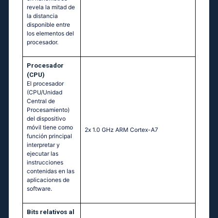
revela la mitad de
la distancia
disponible entre
los elementos del
procesador.
Procesador
(CPU)
El procesador
(CPU/Unidad
Central de
Procesamiento)
del dispositivo
móvil tiene como
2х 1.0 GНz АRМ Соrtех-А7
función principal
interpretar y
ejecutar las
instrucciones
contenidas en las
aplicaciones de
software.
Bits relativos al