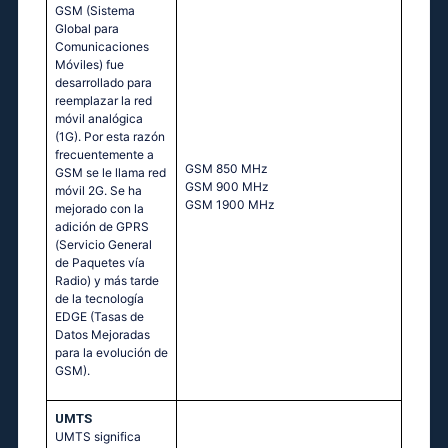
GSM (Sistema
Global para
Comunicaciones
Móviles) fue
desarrollado para
reemplazar la red
móvil analógica
(1G). Por esta razón
frecuentemente a
GSМ 850 МНz
GSM se le llama red
GSМ 900 МНz
móvil 2G. Se ha
GSМ 1900 МНz
mejorado con la
adición de GPRS
(Servicio General
de Paquetes vía
Radio) y más tarde
de la tecnología
EDGE (Tasas de
Datos Mejoradas
para la evolución de
GSM).
UMTS
UMTS significa