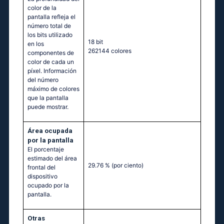
color de la
pantalla refleja el
número total de
los bits utilizado
18 bit
en los
262144 colores
componentes de
color de cada un
píxel. Información
del número
máximo de colores
que la pantalla
puede mostrar.
Área ocupada
por la pantalla
El porcentaje
estimado del área
29.76 %
(por ciento)
frontal del
dispositivo
ocupado por la
pantalla.
Otras