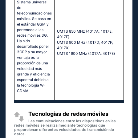
Sistema universal
de
telecomunicaciones
móviles. Se basa en
el estándar GSM y
pertenece a las
UМТS 850 МНz (4017А; 4017Е;
redes móviles 3G.
4017F)
Ha sido
UМТS 900 МНz (4017D; 4017F;
desarrollado por el
4017Х)
3GPP y su mayor
UМТS 1900 МНz (4017А; 4017Е)
ventaja es la
proporción de una
velocidad más
grande y eficiencia
espectral debido a
la tecnología W-
CDMA.
Tecnologías de redes móviles
Las comunicaciones entre los dispositivos en las
redes móviles se realiza mediante tecnologías que
proporcionan diferentes velocidades de transmisión de
datos.