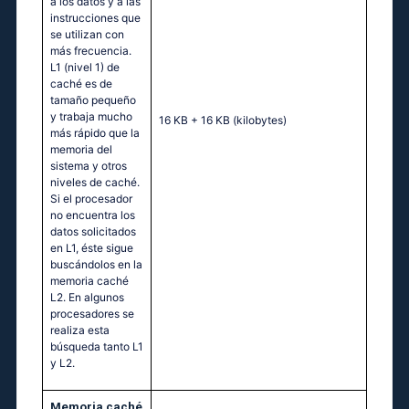
a los datos y a las
instrucciones que
se utilizan con
más frecuencia.
L1 (nivel 1) de
caché es de
tamaño pequeño
y trabaja mucho
16 KB + 16 KB
(kilobytes)
más rápido que la
memoria del
sistema y otros
niveles de caché.
Si el procesador
no encuentra los
datos solicitados
en L1, éste sigue
buscándolos en la
memoria caché
L2. En algunos
procesadores se
realiza esta
búsqueda tanto L1
y L2.
Memoria caché