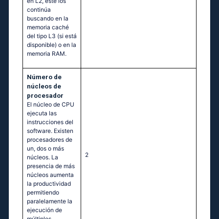
en L2, éste los
continúa
buscando en la
memoria caché
del tipo L3 (si está
disponible) o en la
memoria RAM.
Número de
núcleos de
procesador
El núcleo de CPU
ejecuta las
instrucciones del
software. Existen
procesadores de
un, dos o más
2
núcleos. La
presencia de más
núcleos aumenta
la productividad
permitiendo
paralelamente la
ejecución de
múltiples