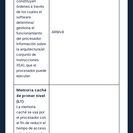
constituyen
órdenes a través
de los cuales el
software
determina/
gestiona el
ARMv8
funcionamiento
del procesador.
Información sobre
la arquitectura/el
conjunto de
instrucciones
(ISA), que el
procesador puede
ejecutar.
Memoria caché
de primer nivel
(L1)
La memoria
caché se usa por
el procesador con
el fin de reducir el
tiempo de acceso