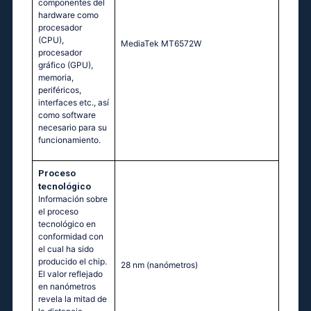
componentes del
hardware como
procesador
(CPU),
МеdiаТеk МТ6572W
procesador
gráfico (GPU),
memoria,
periféricos,
interfaces etc., así
como software
necesario para su
funcionamiento.
Proceso
tecnológico
Información sobre
el proceso
tecnológico en
conformidad con
el cual ha sido
producido el chip.
28 nm
(nanómetros)
El valor reflejado
en nanómetros
revela la mitad de