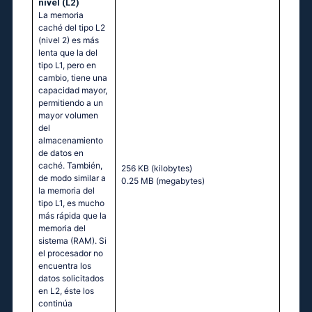
nivel (L2)
La memoria
caché del tipo L2
(nivel 2) es más
lenta que la del
tipo L1, pero en
cambio, tiene una
capacidad mayor,
permitiendo a un
mayor volumen
del
almacenamiento
de datos en
caché. También,
256 KB
(kilobytes)
de modo similar a
0.25 MB
(megabytes)
la memoria del
tipo L1, es mucho
más rápida que la
memoria del
sistema (RAM). Si
el procesador no
encuentra los
datos solicitados
en L2, éste los
continúa