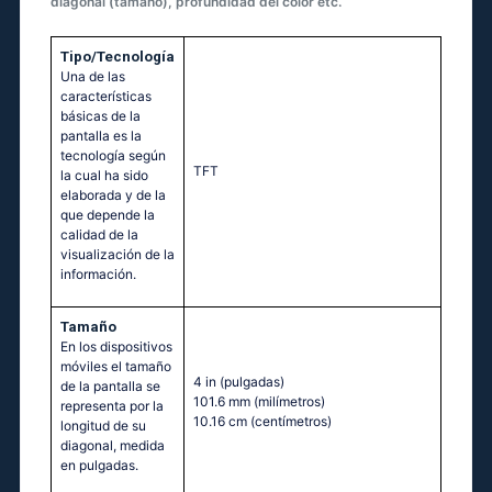
diagonal (tamaño), profundidad del color etc.
Tipo/Tecnología
Una de las
características
básicas de la
pantalla es la
tecnología según
TFT
la cual ha sido
elaborada y de la
que depende la
calidad de la
visualización de la
información.
Tamaño
En los dispositivos
móviles el tamaño
4 in
(pulgadas)
de la pantalla se
101.6 mm
(milímetros)
representa por la
10.16 cm
(centímetros)
longitud de su
diagonal, medida
en pulgadas.