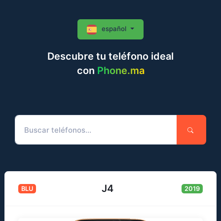
español
Descubre tu teléfono ideal
con
Phone.ma
J4
BLU
2019