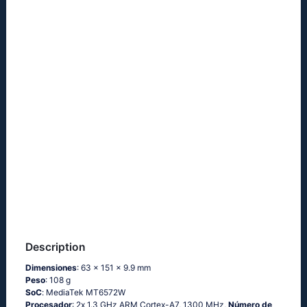
Description
Dimensiones
: 63 x 151 x 9.9 mm
Peso
: 108 g
SoC
: МеdiаТеk МТ6572W
Procesador
: 2х 1.3 GНz АRМ Соrtех-А7, 1300 MHz,
Número de