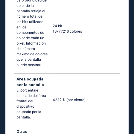
La profundidad del
color de la
pantalla refleja el
número total de
los bits utilizado
24 bit
en los
16777216 colores
componentes de
color de cada un
píxel. Información
del número
máximo de colores
que la pantalla
puede mostrar.
Área ocupada
por la pantalla
El porcentaje
estimado del área
42.12 %
(por ciento)
frontal del
dispositivo
ocupado por la
pantalla.
Otras