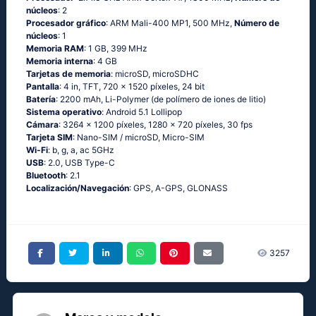
núcleos
: 2
Procesador gráfico
: ARM Mali-400 MP1, 500 MHz,
Número de
núcleos
: 1
Memoria RAM
: 1 GB, 399 MHz
Memoria interna
: 4 GB
Tarjetas de memoria
: microSD, microSDHC
Pantalla
: 4 in, TFT, 720 x 1520 píxeles, 24 bit
Batería
: 2200 mAh, Li-Polymer (de polímero de iones de litio)
Sistema operativo
: Аndrоid 5.1 Lоlliрор
Cámara
: 3264 x 1200 píxeles, 1280 x 720 píxeles, 30 fps
Tarjeta SIM
: Nano-SIM / microSD, Micro-SIM
Wi-Fi
: b, g, а, ас 5GНz
USB
: 2.0, USB Type-C
Bluetooth
: 2.1
Localización/Navegación
: GРS, А-GРS, GLОΝАSS
3257