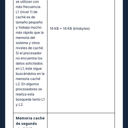
se utilizan con
más frecuencia.
L1 (nivel 1) de
caché es de
tamaño pequeño
y trabaja mucho
16 KB + 16 KB
(kilobytes)
más rápido que la
memoria del
sistema y otros
niveles de caché.
Si el procesador
no encuentra los
datos solicitados
en L1, éste sigue
buscándolos en la
memoria caché
L2. En algunos
procesadores se
realiza esta
búsqueda tanto L1
y L2.
Memoria caché
de segundo