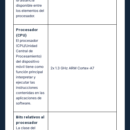
la distancia
disponible entre
los elementos del
procesador.
Procesador
(CPU)
El procesador
(CPU/Unidad
Central de
Procesamiento)
del dispositivo
móvil tiene como
2х 1.3 GНz АRМ Соrtех-А7
función principal
interpretar y
ejecutar las
instrucciones
contenidas en las
aplicaciones de
software.
Bits relativos al
procesador
La clase del