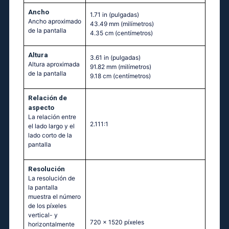
Ancho
1.71 in
(pulgadas)
Ancho aproximado
43.49 mm
(milímetros)
de la pantalla
4.35 cm
(centímetros)
Altura
3.61 in
(pulgadas)
Altura aproximada
91.82 mm
(milímetros)
de la pantalla
9.18 cm
(centímetros)
Relación de
aspecto
La relación entre
2.111:1
el lado largo y el
lado corto de la
pantalla
Resolución
La resolución de
la pantalla
muestra el número
de los píxeles
vertical- y
720 x 1520 píxeles
horizontalmente