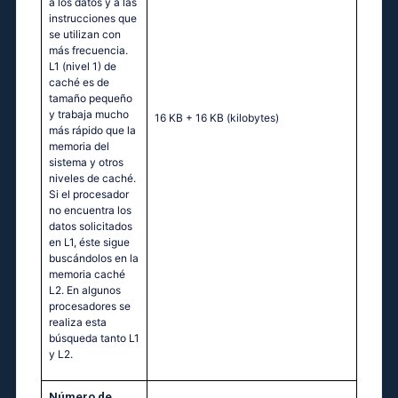
a los datos y a las
instrucciones que
se utilizan con
más frecuencia.
L1 (nivel 1) de
caché es de
tamaño pequeño
y trabaja mucho
16 KB + 16 KB
(kilobytes)
más rápido que la
memoria del
sistema y otros
niveles de caché.
Si el procesador
no encuentra los
datos solicitados
en L1, éste sigue
buscándolos en la
memoria caché
L2. En algunos
procesadores se
realiza esta
búsqueda tanto L1
y L2.
Número de