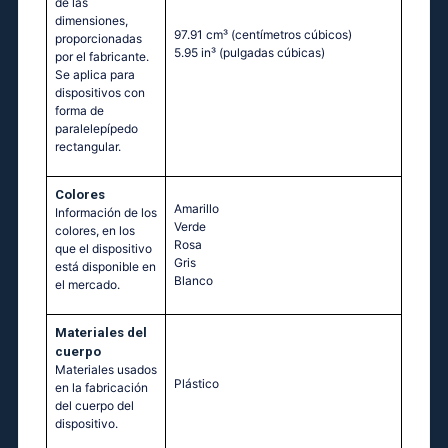
de las
dimensiones,
97.91 cm³
(centímetros cúbicos)
proporcionadas
5.95 in³
(pulgadas cúbicas)
por el fabricante.
Se aplica para
dispositivos con
forma de
paralelepípedo
rectangular.
Colores
Amarillo
Información de los
Verde
colores, en los
Rosa
que el dispositivo
Gris
está disponible en
Blanco
el mercado.
Materiales del
cuerpo
Materiales usados
Plástico
en la fabricación
del cuerpo del
dispositivo.