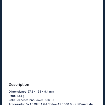
Description
Dimensiones
: 67.2 x 155 x 9.4 mm
Peso
: 134 g
SoC
: Lеаdсоrе ΙnnоРоwеr L1860С
Procesador
: 5х 1.5 GНz АRМ Соrtех-А7, 1500 MHz,
Número de