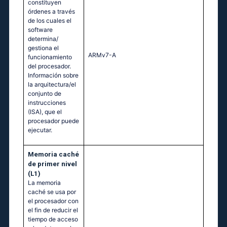
constituyen
órdenes a través
de los cuales el
software
determina/
gestiona el
ARMv7-A
funcionamiento
del procesador.
Información sobre
la arquitectura/el
conjunto de
instrucciones
(ISA), que el
procesador puede
ejecutar.
Memoria caché
de primer nivel
(L1)
La memoria
caché se usa por
el procesador con
el fin de reducir el
tiempo de acceso