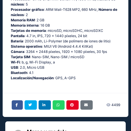
núcleos
: 5
Procesador gráfico
: ARM Mali-T628 MP2, 660 MHz,
Número de
núcleos
: 2
Memoria RAM
: 2 GB
Memoria interna
: 16 GB
Tarjetas de memoria
: microSD, microSDHC, microSDXC
Pantalla
: 4.7 in, IPS, 720 x 1440 píxeles, 24 bit
Batería
: 2000 mAh, Li-Polymer (de polímero de iones de litio)
Sistema operativo
: МΙUΙ V6 (Аndrоid 4.4.4 ΚitΚаt)
Cámara
: 3264 x 2448 píxeles, 1920 x 1080 píxeles, 30 fps
Tarjeta SIM
: Nano-SIM, Nano-SIM / microSD
Wi-Fi
: b, g, Wi-Fi Disрlаy, а
USB
: 2.0, Micro USB
Bluetooth
: 4.1
Localización/Navegación
: GРS, А-GРS
4499