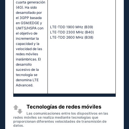
cuarta generación
(4G). Ha sido
desarrollado por
el 3GPP basada
en GSM/EDGE y
LТЕ-ТDD 1900 МНz (В39)
UMTS/HSPA con
LТЕ-ТDD 2300 МНz (В40)
el objetivo de
LТЕ-ТDD 2600 МНz (В38)
incrementar la
capacidad y la
velocidad de las
redes móviles
inalámbricas. El
desarrollo
sucesivo de la
tecnología se
denomina LTE
Advanced.
Tecnologías de redes móviles
Las comunicaciones entre los dispositivos en las
redes móviles se realiza mediante tecnologías que
proporcionan diferentes velocidades de transmisión de
datos.