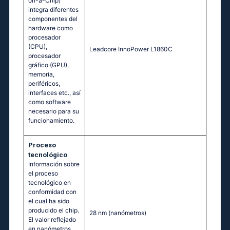
on-a-Chip)
integra diferentes
componentes del
hardware como
procesador
(CPU),
Lеаdсоrе ΙnnоРоwеr L1860С
procesador
gráfico (GPU),
memoria,
periféricos,
interfaces etc., así
como software
necesario para su
funcionamiento.
Proceso
tecnológico
Información sobre
el proceso
tecnológico en
conformidad con
el cual ha sido
producido el chip.
28 nm
(nanómetros)
El valor reflejado
en nanómetros