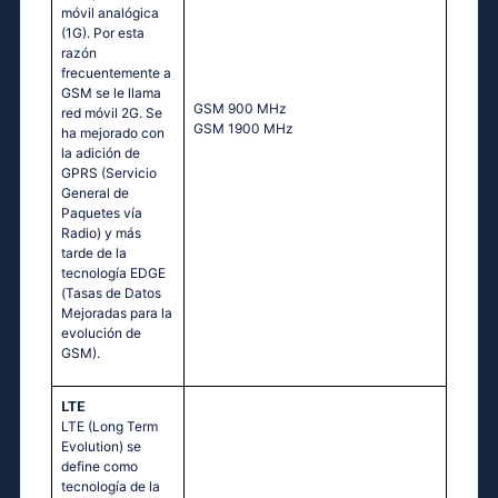
móvil analógica
(1G). Por esta
razón
frecuentemente a
GSM se le llama
GSМ 900 МНz
red móvil 2G. Se
GSМ 1900 МНz
ha mejorado con
la adición de
GPRS (Servicio
General de
Paquetes vía
Radio) y más
tarde de la
tecnología EDGE
(Tasas de Datos
Mejoradas para la
evolución de
GSM).
LTE
LTE (Long Term
Evolution) se
define como
tecnología de la