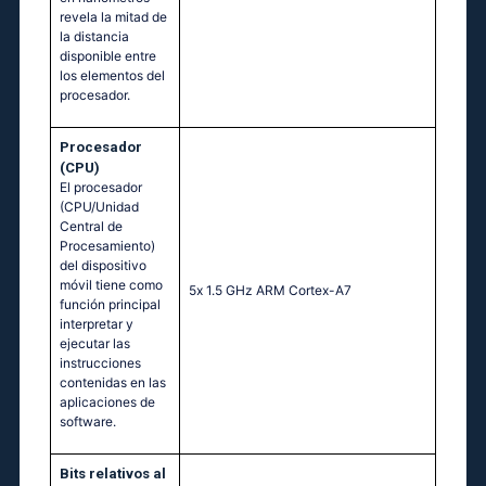
revela la mitad de
la distancia
disponible entre
los elementos del
procesador.
Procesador
(CPU)
El procesador
(CPU/Unidad
Central de
Procesamiento)
del dispositivo
móvil tiene como
5х 1.5 GНz АRМ Соrtех-А7
función principal
interpretar y
ejecutar las
instrucciones
contenidas en las
aplicaciones de
software.
Bits relativos al