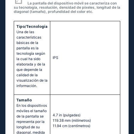
La pantalla del dispositivo móvil se caracteriza con
su tecnología, resolución, densidad de píxeles, longitud de la
diagonal (tamaño), profundidad del color etc.
Tipo/Tecnología
Una de las
características
básicas de la
pantalla es la
tecnología según
IPS
la cual ha sido
elaborada y de la
que depende la
calidad de la
visualización de la
información.
Tamaño
En los dispositivos
móviles el tamaño
4.7 in
(pulgadas)
de la pantalla se
119.38 mm
(milímetros)
representa por la
11.94 cm
(centímetros)
longitud de su
diagonal, medida