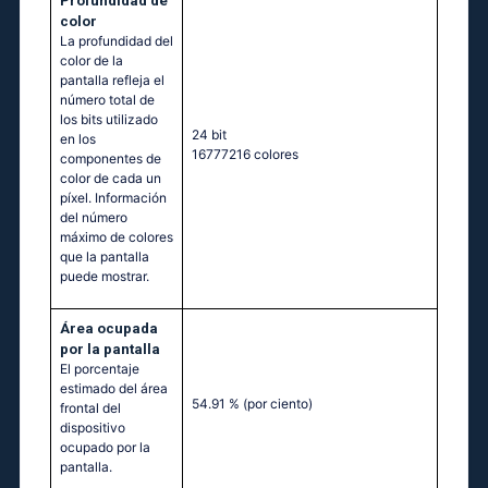
Profundidad de
color
La profundidad del
color de la
pantalla refleja el
número total de
los bits utilizado
24 bit
en los
16777216 colores
componentes de
color de cada un
píxel. Información
del número
máximo de colores
que la pantalla
puede mostrar.
Área ocupada
por la pantalla
El porcentaje
estimado del área
54.91 %
(por ciento)
frontal del
dispositivo
ocupado por la
pantalla.