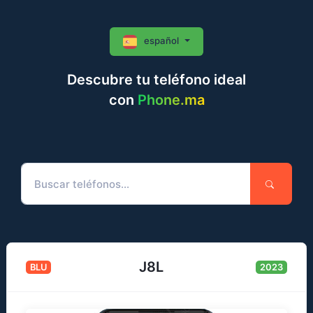
español
Descubre tu teléfono ideal
con
Phone.ma
J8L
BLU
2023