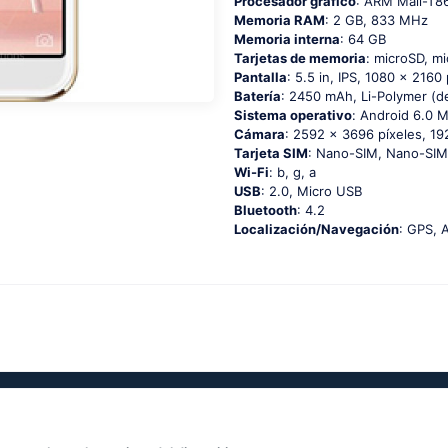
Procesador gráfico
: ARM Mali-T
Memoria RAM
: 2 GB, 833 MHz
Memoria interna
: 64 GB
Tarjetas de memoria
: microSD, m
Pantalla
: 5.5 in, IPS, 1080 x 2160 
Batería
: 2450 mAh, Li-Polymer (de
Sistema operativo
: Аndrоid 6.0 
Cámara
: 2592 x 3696 píxeles, 19
Tarjeta SIM
: Nano-SIM, Nano-SIM
Wi-Fi
: b, g, а
USB
: 2.0, Micro USB
Bluetooth
: 4.2
Localización/Navegación
: GРS, 