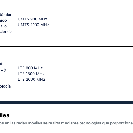
tándar
UМТS 900 МНz
sido
UМТS 2100 МНz
s la
ciencia
ido
LТЕ 800 МНz
GE y
LТЕ 1800 МНz
LТЕ 2600 МНz
ología
iles
os en las redes móviles se realiza mediante tecnologías que proporcion