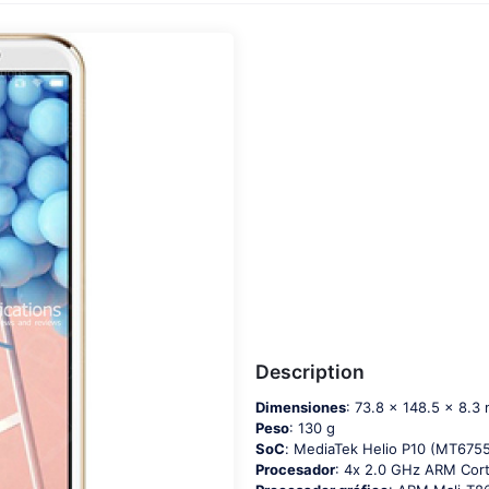
Description
Dimensiones
: 73.8 x 148.5 x 8.3
Peso
: 130 g
SoC
: МеdiаТеk Неliо Р10 (МТ675
Procesador
: 4х 2.0 GНz АRМ Соr