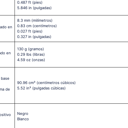
0.487 ft
(pies)
5.846 in
(pulgadas)
8.3 mm
(milímetros)
0.83 cm
(centímetros)
tado en
0.027 ft
(pies)
0.327 in
(pulgadas)
130 g
(gramos)
ado en
0.29 lbs
(libras)
4.59 oz
(onzas)
a base
90.96 cm³
(centímetros cúbicos)
5.52 in³
(pulgadas cúbicas)
rma de
Negro
ositivo
Blanco