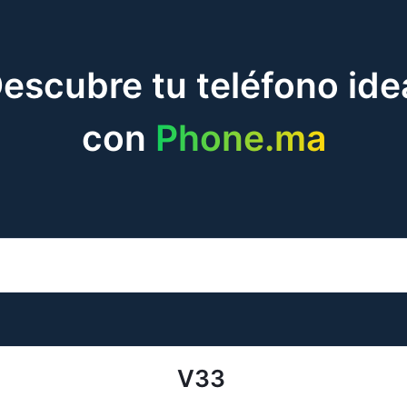
escubre tu teléfono ide
con
Phone.ma
V33