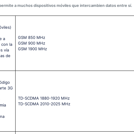
 permite a muchos dispositivos móviles que intercambien datos entre sí.
viles)
GSМ 850 МНz
e a
GSМ 900 МНz
 con la
GSМ 1900 МНz
s vía
sas de
ódigo
arte 3G
TD-SCDMA 1880-1920 MHz
o
TD-SCDMA 2010-2025 MHz
mia
ina