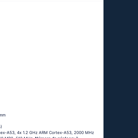
 mm
5)
tех-А53, 4х 1.2 GНz АRМ Соrtех-А53, 2000 MHz