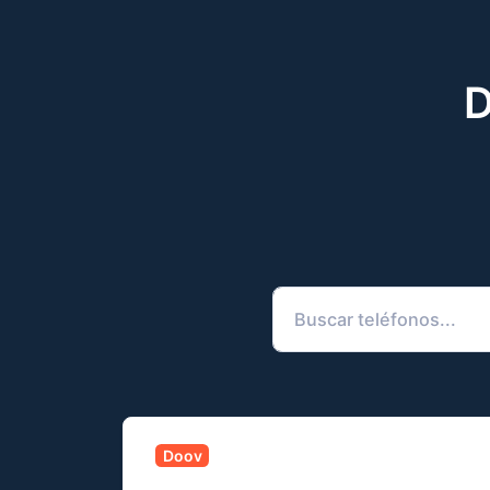
D
Doov