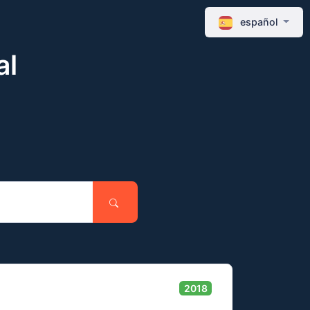
español
al
2018