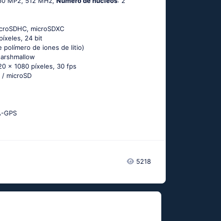
860 MP2, 512 MHz,
Número de núcleos
: 2
icroSDHC, microSDXC
píxeles, 24 bit
 polímero de iones de litio)
Маrshmаllоw
20 x 1080 píxeles, 30 fps
 / microSD
А-GРS
5218