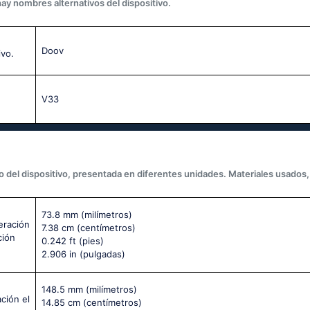
hay nombres alternativos del dispositivo.
Doov
ivo.
V33
 del dispositivo, presentada en diferentes unidades. Materiales usados, 
73.8 mm
(milímetros)
eración
7.38 cm
(centímetros)
ción
0.242 ft
(pies)
2.906 in
(pulgadas)
148.5 mm
(milímetros)
ción el
14.85 cm
(centímetros)