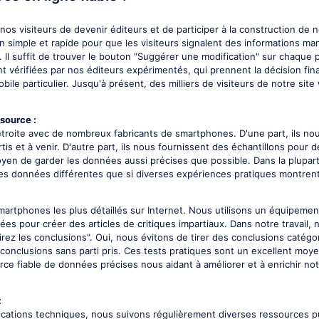
nos visiteurs de devenir éditeurs et de participer à la construction de
en simple et rapide pour que les visiteurs signalent des informations 
. Il suffit de trouver le bouton "Suggérer une modification" sur chaque 
t vérifiées par nos éditeurs expérimentés, qui prennent la décision fina
le particulier. Jusqu'à présent, des milliers de visiteurs de notre site
source :
oite avec de nombreux fabricants de smartphones. D'une part, ils nous 
s et à venir. D'autre part, ils nous fournissent des échantillons pour d
oyen de garder les données aussi précises que possible. Dans la plupar
des données différentes que si diverses expériences pratiques montrent 
martphones les plus détaillés sur Internet. Nous utilisons un équipeme
es pour créer des articles de critiques impartiaux. Dans notre travail
irez les conclusions". Oui, nous évitons de tirer des conclusions catég
conclusions sans parti pris. Ces tests pratiques sont un excellent moye
rce fiable de données précises nous aidant à améliorer et à enrichir n
:
fications techniques, nous suivons régulièrement diverses ressources pu