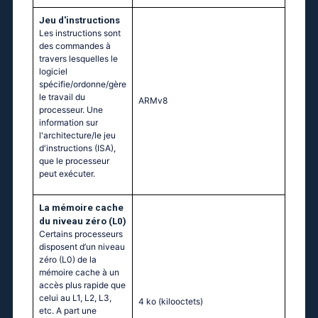
Jeu d'instructions
Les instructions sont
des commandes à
travers lesquelles le
logiciel
spécifie/ordonne/gère
le travail du
ARMv8
processeur. Une
information sur
l'architecture/le jeu
d'instructions (ISA),
que le processeur
peut exécuter.
La mémoire cache
du niveau zéro (L0)
Certains processeurs
disposent d’un niveau
zéro (L0) de la
mémoire cache à un
accès plus rapide que
celui au L1, L2, L3,
4 ko
(kilooctets)
etc. A part une