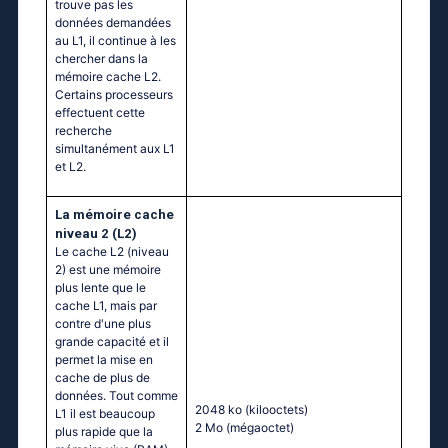
trouve pas les
données demandées
au L1, il continue à les
chercher dans la
mémoire cache L2.
Certains processeurs
effectuent cette
recherche
simultanément aux L1
et L2.
La mémoire cache
niveau 2 (L2)
Le cache L2 (niveau
2) est une mémoire
plus lente que le
cache L1, mais par
contre d'une plus
grande capacité et il
permet la mise en
cache de plus de
données. Tout comme
2048 ko
(kilooctets)
L1 il est beaucoup
2 Mo
(mégaoctet)
plus rapide que la