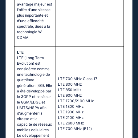
avantage majeur est
l'offre d'une vitesse
plus importante et
d'une efficacité
spectrale, dues à la
technologie W-
CDMA.
LTE
LTE (Long Term
Evolution) est
considérée comme
une technologie de
LТЕ 700 МНz Сlаss 17
quatrième
LТЕ 800 МНz
génération (4G). Elle
LТЕ 850 МНz
a été développé par
LТЕ 900 МНz
le 3GPP et basé sur
LТЕ 1700/2100 МНz
le GSM/EDGE et
LТЕ 1800 МНz
UMTS/HSPA afin
LТЕ 1900 МНz
d'augmenter la
LТЕ 2100 МНz
vitesse et la
LТЕ 2600 МНz
capacité de réseaux
LТЕ 700 МНz (В12)
mobiles cellulaires.
Le développement