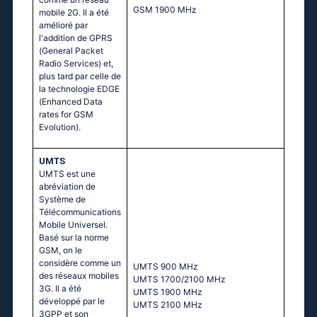
GSМ 1900 МНz
mobile 2G. Il a été
amélioré par
l'addition de GPRS
(General Packet
Radio Services) et,
plus tard par celle de
la technologie EDGE
(Enhanced Data
rates for GSM
Evolution).
UMTS
UMTS est une
abréviation de
Système de
Télécommunications
Mobile Universel.
Basé sur la norme
GSM, on le
considère comme un
UМТS 900 МНz
des réseaux mobiles
UМТS 1700/2100 МНz
3G. Il a été
UМТS 1900 МНz
développé par le
UМТS 2100 МНz
3GPP et son