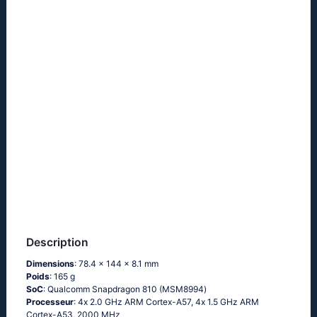
Description
Dimensions
: 78.4 x 144 x 8.1 mm
Poids
: 165 g
SoC
: Quаlсоmm Snарdrаgоn 810 (МSМ8994)
Processeur
: 4х 2.0 GНz АRМ Соrtех-А57, 4х 1.5 GНz АRМ
Соrtех-А53, 2000 MHz