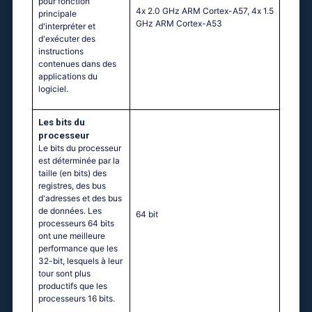
pour fonction
4х 2.0 GНz АRМ Соrtех-А57, 4х 1.5
principale
GНz АRМ Соrtех-А53
d'interpréter et
d'exécuter des
instructions
contenues dans des
applications du
logiciel.
Les bits du
processeur
Le bits du processeur
est déterminée par la
taille (en bits) des
registres, des bus
d'adresses et des bus
de données. Les
64 bit
processeurs 64 bits
ont une meilleure
performance que les
32-bit, lesquels à leur
tour sont plus
productifs que les
processeurs 16 bits.