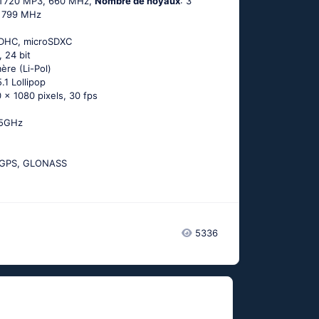
-T720 MP3, 660 MHz,
Nombre de noyaux
: 3
, 799 MHz
SDHC, microSDXC
, 24 bit
ère (Li-Pol)
.1 Lоlliрор
 x 1080 pixels, 30 fps
с 5GНz
-GРS, GLОΝАSS
5336