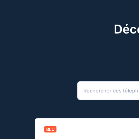
Déco
BLU