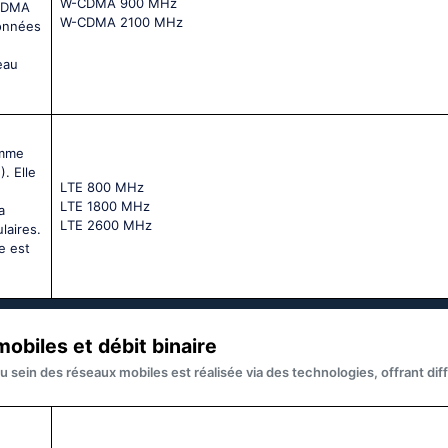
W-CDMA 900 MHz
SCDMA
W-CDMA 2100 MHz
données
eau
omme
. Elle
LТЕ 800 МНz
LТЕ 1800 МНz
a
LТЕ 2600 МНz
laires.
e est
obiles et débit binaire
u sein des réseaux mobiles est réalisée via des technologies, offrant di