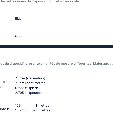
les autres noms du dispositif concret s'il en existe.
BLU
G33
ds du dispositif, présenté en unités de mesure différentes. Matériaux util
71 mm
(millimètres)
pte le
7.1 cm
(centimètres)
ation
0.233 ft
(pieds)
2.795 in
(pouces)
159.4 mm
(millimètres)
mpte le
15.94 cm
(centimètres)