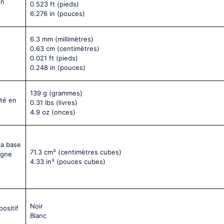
on
0.523 ft
(pieds)
6.276 in
(pouces)
6.3 mm
(millimètres)
0.63 cm
(centimètres)
0.021 ft
(pieds)
0.248 in
(pouces)
139 g
(grammes)
nté en
0.31 lbs
(livres)
4.9 oz
(onces)
la base
71.3 cm³
(centimètres cubes)
igne
4.33 in³
(pouces cubes)
Noir
positif
Blanc