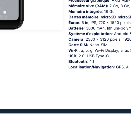
Processeur graphique
: ARM Mali
Mémoire vive (RAM)
: 2 Go, 3 Go
Mémoire intégrée
: 16 Go
Cartes mémoire
: microSD, micro
Écran
: 5 in, IPS, 720 x 1520 pixels
Batterie
: 3000 mAh, lithium-polym
Système d'exploitation
: Аndrоid 5
Caméra
: 2560 x 3120 pixels, 1920
Carte SIM
: Nano-SIM
Wi-Fi
: а, b, g, Wi-Fi Disрlаy, а, а
USB
: 2.0, USB Type-C
Bluetooth
: 4.1
Localisation/Navigation
: GРS, А