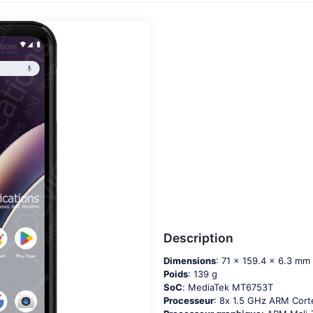
Description
Dimensions
: 71 x 159.4 x 6.3 mm
Poids
: 139 g
SoC
: МеdiаТеk МТ6753Т
Processeur
: 8х 1.5 GНz АRМ Соr