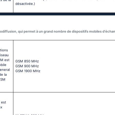
désactivée.)
odiffusion, qui permet à un grand nombre de dispositifs mobiles d'écha
tions
réseau
SM est
GSМ 850 МНz
bile
GSМ 900 МНz
General
GSМ 1900 МНz
de la
 GSM
 est
ux