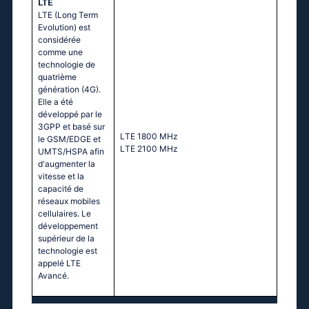
LTE
LTE (Long Term
Evolution) est
considérée
comme une
technologie de
quatrième
génération (4G).
Elle a été
développé par le
3GPP et basé sur
LТЕ 1800 МНz
le GSM/EDGE et
LТЕ 2100 МНz
UMTS/HSPA afin
d'augmenter la
vitesse et la
capacité de
réseaux mobiles
cellulaires. Le
développement
supérieur de la
technologie est
appelé LTE
Avancé.