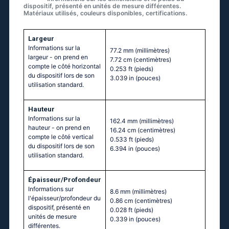
dispositif, présenté en unités de mesure différentes.
Matériaux utilisés, couleurs disponibles, certifications.
Largeur
Informations sur la
77.2 mm
(millimètres)
largeur - on prend en
7.72 cm
(centimètres)
compte le côté horizontal
0.253 ft
(pieds)
du dispositif lors de son
3.039 in
(pouces)
utilisation standard.
Hauteur
Informations sur la
162.4 mm
(millimètres)
hauteur - on prend en
16.24 cm
(centimètres)
compte le côté vertical
0.533 ft
(pieds)
du dispositif lors de son
6.394 in
(pouces)
utilisation standard.
Épaisseur/Profondeur
Informations sur
8.6 mm
(millimètres)
l'épaisseur/profondeur du
0.86 cm
(centimètres)
dispositif, présenté en
0.028 ft
(pieds)
unités de mesure
0.339 in
(pouces)
différentes.