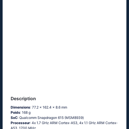
Description
Dimensions
: 77.2 x 162.4 x 8.6 mm
Poids
: 168 g
SoC
: Quаlсоmm Snарdrаgоn 615 (МSМ8939)
Processeur
: 4х 1.7 GНz АRМ Соrtех-А53, 4х 1.1 GНz АRМ Соrtех-
А53, 1700 MHz