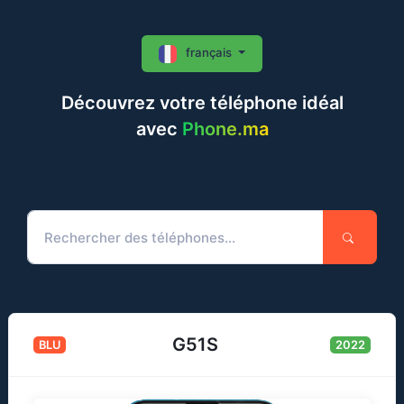
français
Découvrez votre téléphone idéal
avec
Phone.ma
G51S
BLU
2022