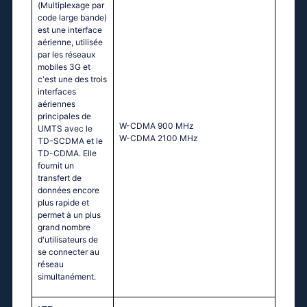
(Multiplexage par
code large bande)
est une interface
aérienne, utilisée
par les réseaux
mobiles 3G et
c'est une des trois
interfaces
aériennes
principales de
W-CDMA 900 MHz
UMTS avec le
W-CDMA 2100 MHz
TD-SCDMA et le
TD-CDMA. Elle
fournit un
transfert de
données encore
plus rapide et
permet à un plus
grand nombre
d'utilisateurs de
se connecter au
réseau
simultanément.