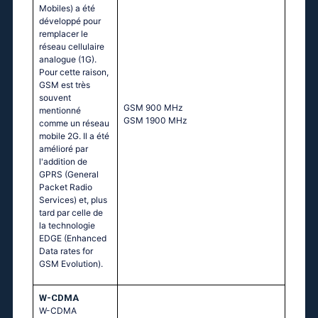
Mobiles) a été
développé pour
remplacer le
réseau cellulaire
analogue (1G).
Pour cette raison,
GSM est très
souvent
GSМ 900 МНz
mentionné
GSМ 1900 МНz
comme un réseau
mobile 2G. Il a été
amélioré par
l'addition de
GPRS (General
Packet Radio
Services) et, plus
tard par celle de
la technologie
EDGE (Enhanced
Data rates for
GSM Evolution).
W-CDMA
W-CDMA