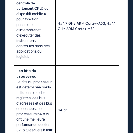
centrale de
traitement/CPU) du
dispositif mobile a
pour fonction
4х 1.7 GНz АRМ Соrtех-А53, 4х 1.1
principale
GНz АRМ Соrtех-А53
d'interpréter et
d'exécuter des
instructions
contenues dans des
applications du
logiciel.
Les bits du
processeur
Le bits du processeur
est déterminée par la
taille (en bits) des
registres, des bus
d'adresses et des bus
de données. Les
64 bit
processeurs 64 bits
ont une meilleure
performance que les
32-bit, lesquels à leur