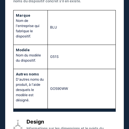
noms du dispositif concret s'il en existe.
Marque
Nom de
l'entreprise qui
BLU
fabrique le
dispositif.
Modèle
Nom du modèle
G51S
du dispositif.
Autres noms
D'autres noms du
produit, à l'aide
GO590WW
desquels le
modèle est
désigné.
Design
Informations sur les dimensions et le poids du