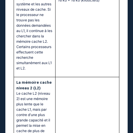
16 ko + 16 ko
(kilooctets)
système et les autres
niveaux de cache. Si
le processeur ne
trouve pas les
données demandées
au L1, il continue à les
chercher dans la
mémoire cache L2.
Certains processeurs
effectuent cette
recherche
simultanément aux L1
et L2.
La mémoire cache
niveau 2 (L2)
Le cache L2 (niveau
2) est une mémoire
plus lente que le
cache L1, mais par
contre d'une plus
grande capacité et il
permet la mise en
cache de plus de