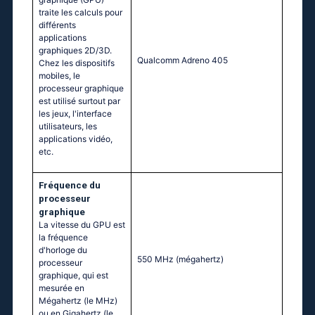
traite les calculs pour
différents
applications
graphiques 2D/3D.
Qualcomm Adreno 405
Chez les dispositifs
mobiles, le
processeur graphique
est utilisé surtout par
les jeux, l'interface
utilisateurs, les
applications vidéo,
etc.
Fréquence du
processeur
graphique
La vitesse du GPU est
la fréquence
d'horloge du
550 MHz
(mégahertz)
processeur
graphique, qui est
mesurée en
Mégahertz (le MHz)
ou en Gigahertz (le