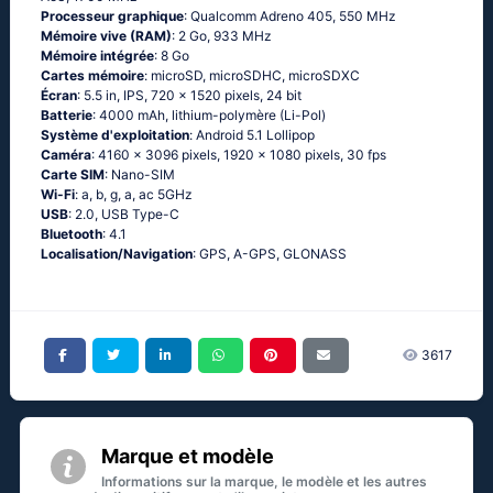
Processeur graphique
: Qualcomm Adreno 405, 550 MHz
Mémoire vive (RAM)
: 2 Go, 933 MHz
Mémoire intégrée
: 8 Go
Cartes mémoire
: microSD, microSDHC, microSDXC
Écran
: 5.5 in, IPS, 720 x 1520 pixels, 24 bit
Batterie
: 4000 mAh, lithium-polymère (Li-Pol)
Système d'exploitation
: Аndrоid 5.1 Lоlliрор
Caméra
: 4160 x 3096 pixels, 1920 x 1080 pixels, 30 fps
Carte SIM
: Nano-SIM
Wi-Fi
: а, b, g, а, ас 5GНz
USB
: 2.0, USB Type-C
Bluetooth
: 4.1
Localisation/Navigation
: GРS, А-GРS, GLОΝАSS
3617
Marque et modèle
Informations sur la marque, le modèle et les autres