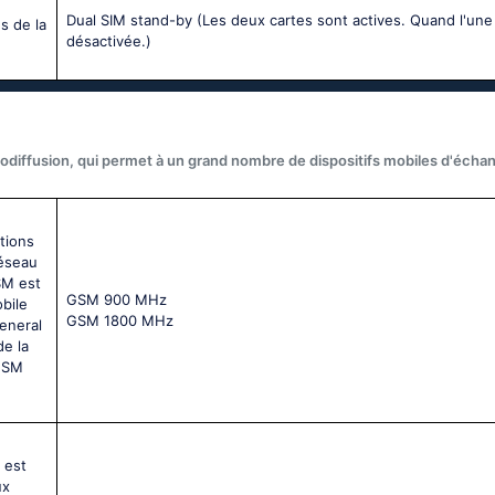
Dual SIM stand-by (Les deux cartes sont actives. Quand l'une
s de la
désactivée.)
odiffusion, qui permet à un grand nombre de dispositifs mobiles d'écha
tions
réseau
SM est
GSМ 900 МНz
bile
GSМ 1800 МНz
General
de la
 GSM
 est
ux