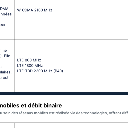
SCDMA
W-CDMA 2100 MHz
données
eau
omme
. Elle
LТЕ 800 МНz
LТЕ 1800 МНz
a
LТЕ-ТDD 2300 МНz (В40)
laires.
e est
obiles et débit binaire
u sein des réseaux mobiles est réalisée via des technologies, offrant di