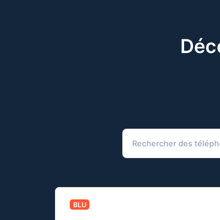
Déco
BLU