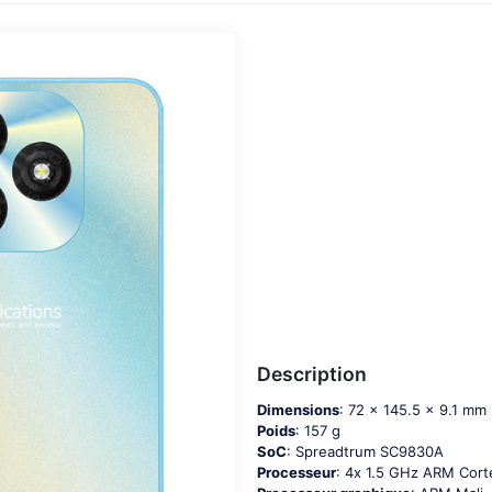
Description
Dimensions
: 72 x 145.5 x 9.1 mm
Poids
: 157 g
SoC
: Sрrеаdtrum SС9830А
Processeur
: 4х 1.5 GНz АRМ Соr