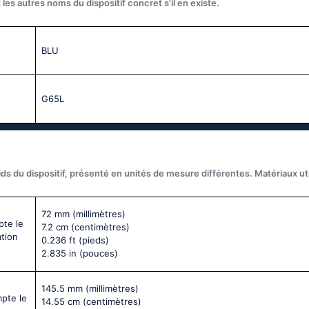
les autres noms du dispositif concret s'il en existe.
BLU
G65L
ds du dispositif, présenté en unités de mesure différentes. Matériaux util
72 mm
(millimètres)
pte le
7.2 cm
(centimètres)
ation
0.236 ft
(pieds)
2.835 in
(pouces)
145.5 mm
(millimètres)
mpte le
14.55 cm
(centimètres)