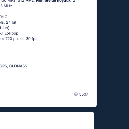
-400 MP2, 512 MHz,
Nombre de noyaux
: 2
733 MHz
SDHC
ls, 24 bit
i-Ion)
.1 Lоlliрор
 x 720 pixels, 30 fps
-GРS, GLОΝАSS
5507