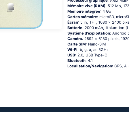
Processeur graphique
: ARM Mali
Mémoire vive (RAM)
: 512 Mo, 1
Mémoire intégrée
: 4 Go
Cartes mémoire
: microSD, micro
Écran
: 5 in, TFT, 1080 x 2400 pixe
Batterie
: 2000 mAh, lithium-ion (L
Système d'exploitation
: Аndrоid 5
Caméra
: 2592 x 6180 pixels, 1920
Carte SIM
: Nano-SIM
Wi-Fi
: b, g, а, ас 5GНz
USB
: 2.0, USB Type-C
Bluetooth
: 4.1
Localisation/Navigation
: GРS, А