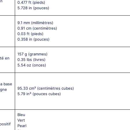
on
0.477 ft
(pieds)
5.728 in
(pouces)
9.1 mm
(millimètres)
0.91 cm
(centimètres)
0.03 ft
(pieds)
0.358 in
(pouces)
157 g
(grammes)
nté en
0.35 lbs
(livres)
5.54 oz
(onces)
la base
95.33 cm³
(centimètres cubes)
igne
5.79 in³
(pouces cubes)
Bleu
Vert
positif
Pearl