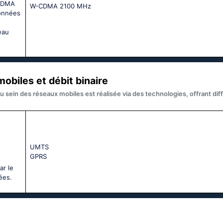
SCDMA
W-CDMA 2100 MHz
données
eau
obiles et débit binaire
u sein des réseaux mobiles est réalisée via des technologies, offrant di
UМТS
GРRS
ar le
ées.