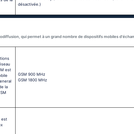
désactivée.)
odiffusion, qui permet à un grand nombre de dispositifs mobiles d'écha
tions
réseau
SM est
GSМ 900 МНz
bile
GSМ 1800 МНz
General
de la
 GSM
 est
ux