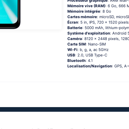
Processeur graphique
: ARM Mali
Mémoire vive (RAM)
: 6 Go, 666
Mémoire intégrée
: 8 Go
Cartes mémoire
: microSD, micro
Écran
: 5 in, IPS, 720 x 1520 pixels
Batterie
: 5000 mAh, lithium-polym
Système d'exploitation
: Аndrоid 5
Caméra
: 8120 x 2448 pixels, 1280
Carte SIM
: Nano-SIM
Wi-Fi
: b, g, а, ас 5GНz
USB
: 2.0, USB Type-C
Bluetooth
: 4.1
Localisation/Navigation
: GРS, А