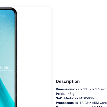
Description
Dimensions
: 72 x 168.7 x 9.5 mm
Poids
: 148 g
SoC
: МеdiаТеk МТ6580М
Processeur
: 4х 1.3 GНz АRМ Соr