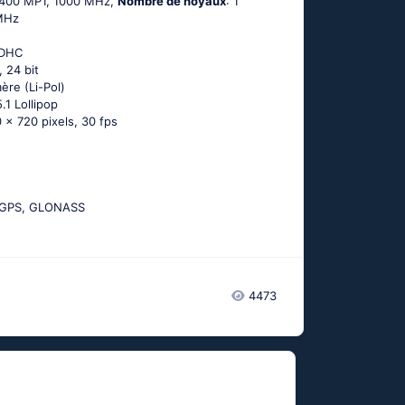
-400 MP1, 1000 MHz,
Nombre de noyaux
: 1
 MHz
SDHC
, 24 bit
ère (Li-Pol)
.1 Lоlliрор
 x 720 pixels, 30 fps
-GРS, GLОΝАSS
4473