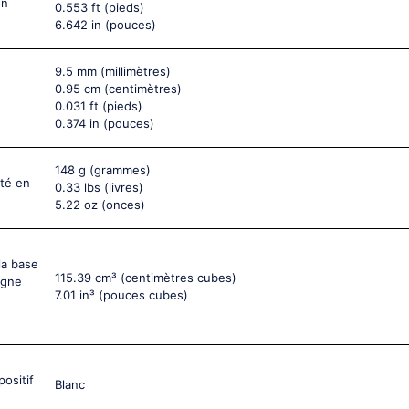
on
0.553 ft
(pieds)
6.642 in
(pouces)
9.5 mm
(millimètres)
0.95 cm
(centimètres)
0.031 ft
(pieds)
0.374 in
(pouces)
148 g
(grammes)
nté en
0.33 lbs
(livres)
5.22 oz
(onces)
la base
115.39 cm³
(centimètres cubes)
igne
7.01 in³
(pouces cubes)
positif
Blanc