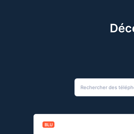
Déco
BLU