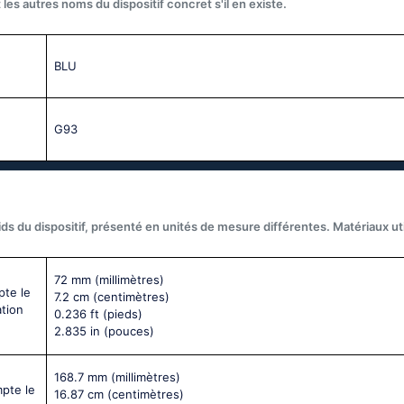
les autres noms du dispositif concret s'il en existe.
BLU
G93
ds du dispositif, présenté en unités de mesure différentes. Matériaux util
72 mm
(millimètres)
pte le
7.2 cm
(centimètres)
ation
0.236 ft
(pieds)
2.835 in
(pouces)
168.7 mm
(millimètres)
mpte le
16.87 cm
(centimètres)