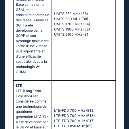
Basé sur la norme
GSM, on le
UMTS 850 MHz (B5)
considère comme un
UMTS 900 MHz (B8)
des réseaux mobiles
UMTS 1700 MHz (B4)
3G. Il a été
UMTS 1900 MHz (B2)
développé par le
UMTS 2100 MHz (B1)
3GPP et son
avantage majeur est
l'offre d'une vitesse
plus importante et
d'une efficacité
spectrale, dues à la
technologie W-
CDMA.
LTE
LTE (Long Term
Evolution) est
considérée comme
une technologie de
LTE-FDD 700 MHz (B12)
quatrième
LTE-FDD 700 MHz (B13)
génération (4G). Elle
LTE-FDD 700 MHz (B17)
a été développé par
LTE-FDD 850 MHz (B5)
le 3GPP et basé sur