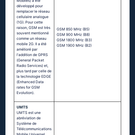
Mobiles) a été
développé pour
remplacer le réseau
cellulaire analogue
(1G). Pour cette
raison, GSM est très
GSM 850 MHz (B5)
souvent mentionné
GSM 900 MHz (B8)
comme un réseau
GSM 1800 MHz (B3)
mobile 2G. Il a été
GSM 1900 MHz (B2)
amélioré par
l'addition de GPRS
(General Packet
Radio Services) et,
plus tard par celle de
la technologie EDGE
(Enhanced Data
rates for GSM
Evolution).
UMTS
UMTS est une
abréviation de
Système de
Télécommunications
Mobile Universel.