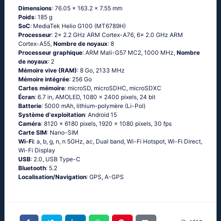
Dimensions
: 76.05 x 163.2 x 7.55 mm
Poids
: 185 g
SoC
: MediaTek Helio G100 (MT6789H)
Processeur
: 2x 2.2 GHz ARM Cortex-A76, 6x 2.0 GHz ARM
Cortex-A55,
Nombre de noyaux
: 8
Processeur graphique
: ARM Mali-G57 MC2, 1000 MHz,
Nombre
de noyaux
: 2
Mémoire vive (RAM)
: 8 Go, 2133 MHz
Mémoire intégrée
: 256 Go
Cartes mémoire
: microSD, microSDHC, microSDXC
Écran
: 6.7 in, AMOLED, 1080 x 2400 pixels, 24 bit
Batterie
: 5000 mAh, lithium-polymère (Li-Pol)
Système d'exploitation
: Android 15
Caméra
: 8120 x 6180 pixels, 1920 x 1080 pixels, 30 fps
Carte SIM
: Nano-SIM
Wi-Fi
: a, b, g, n, n 5GHz, ac, Dual band, Wi-Fi Hotspot, Wi-Fi Direct,
Wi-Fi Display
USB
: 2.0, USB Type-C
Bluetooth
: 5.2
Localisation/Navigation
: GPS, A-GPS