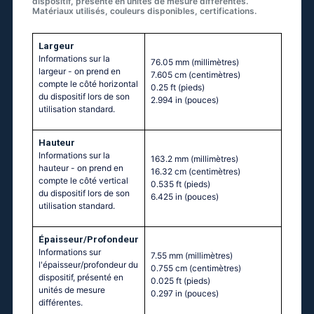
dispositif, présenté en unités de mesure différentes.
Matériaux utilisés, couleurs disponibles, certifications.
Largeur
Informations sur la
76.05 mm
(millimètres)
largeur - on prend en
7.605 cm
(centimètres)
compte le côté horizontal
0.25 ft
(pieds)
du dispositif lors de son
2.994 in
(pouces)
utilisation standard.
Hauteur
Informations sur la
163.2 mm
(millimètres)
hauteur - on prend en
16.32 cm
(centimètres)
compte le côté vertical
0.535 ft
(pieds)
du dispositif lors de son
6.425 in
(pouces)
utilisation standard.
Épaisseur/Profondeur
Informations sur
7.55 mm
(millimètres)
l'épaisseur/profondeur du
0.755 cm
(centimètres)
dispositif, présenté en
0.025 ft
(pieds)
unités de mesure
0.297 in
(pouces)
différentes.