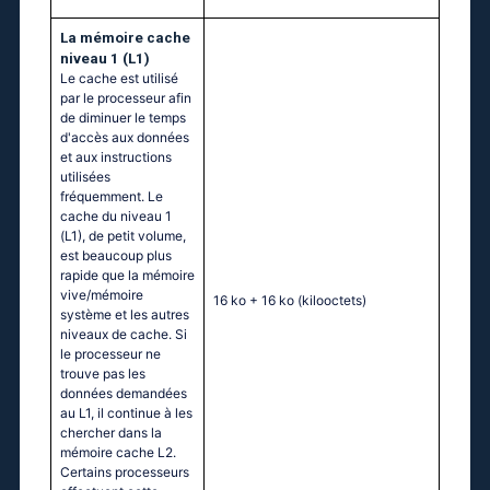
La mémoire cache
niveau 1 (L1)
Le cache est utilisé
par le processeur afin
de diminuer le temps
d'accès aux données
et aux instructions
utilisées
fréquemment. Le
cache du niveau 1
(L1), de petit volume,
est beaucoup plus
rapide que la mémoire
vive/mémoire
16 ko + 16 ko
(kilooctets)
système et les autres
niveaux de cache. Si
le processeur ne
trouve pas les
données demandées
au L1, il continue à les
chercher dans la
mémoire cache L2.
Certains processeurs