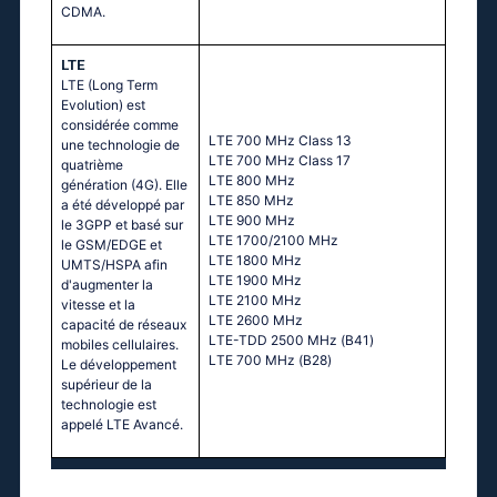
CDMA.
LTE
LTE (Long Term
Evolution) est
considérée comme
LТЕ 700 МНz Сlаss 13
une technologie de
LТЕ 700 МНz Сlаss 17
quatrième
LТЕ 800 МНz
génération (4G). Elle
LТЕ 850 МНz
a été développé par
LТЕ 900 МНz
le 3GPP et basé sur
LТЕ 1700/2100 МНz
le GSM/EDGE et
LТЕ 1800 МНz
UMTS/HSPA afin
LТЕ 1900 МНz
d'augmenter la
LТЕ 2100 МНz
vitesse et la
LТЕ 2600 МНz
capacité de réseaux
LТЕ-ТDD 2500 МНz (В41)
mobiles cellulaires.
LТЕ 700 МНz (В28)
Le développement
supérieur de la
technologie est
appelé LTE Avancé.