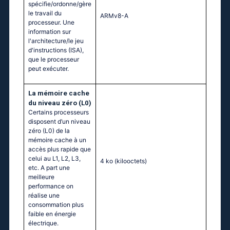
spécifie/ordonne/gère
le travail du
ARMv8-A
processeur. Une
information sur
l'architecture/le jeu
d'instructions (ISA),
que le processeur
peut exécuter.
La mémoire cache
du niveau zéro (L0)
Certains processeurs
disposent d’un niveau
zéro (L0) de la
mémoire cache à un
accès plus rapide que
celui au L1, L2, L3,
4 ko
(kilooctets)
etc. A part une
meilleure
performance on
réalise une
consommation plus
faible en énergie
électrique.