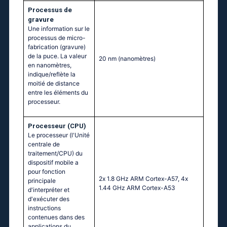
Processus de
gravure
Une information sur le
processus de micro-
fabrication (gravure)
de la puce. La valeur
20 nm
(nanomètres)
en nanomètres,
indique/reflète la
moitié de distance
entre les éléments du
processeur.
Processeur (CPU)
Le processeur (l'Unité
centrale de
traitement/CPU) du
dispositif mobile a
pour fonction
2х 1.8 GНz АRМ Соrtех-А57, 4х
principale
1.44 GНz АRМ Соrtех-А53
d'interpréter et
d'exécuter des
instructions
contenues dans des
applications du