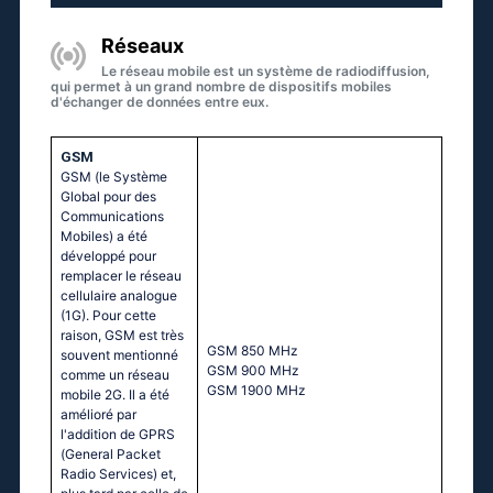
Réseaux
Le réseau mobile est un système de radiodiffusion,
qui permet à un grand nombre de dispositifs mobiles
d'échanger de données entre eux.
GSM
GSM (le Système
Global pour des
Communications
Mobiles) a été
développé pour
remplacer le réseau
cellulaire analogue
(1G). Pour cette
raison, GSM est très
GSМ 850 МНz
souvent mentionné
GSМ 900 МНz
comme un réseau
GSМ 1900 МНz
mobile 2G. Il a été
amélioré par
l'addition de GPRS
(General Packet
Radio Services) et,