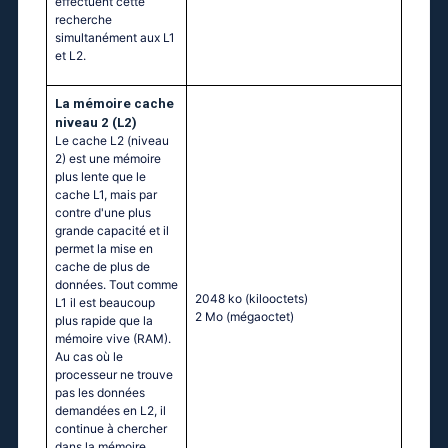
effectuent cette
recherche
simultanément aux L1
et L2.
La mémoire cache
niveau 2 (L2)
Le cache L2 (niveau
2) est une mémoire
plus lente que le
cache L1, mais par
contre d'une plus
grande capacité et il
permet la mise en
cache de plus de
données. Tout comme
2048 ko
(kilooctets)
L1 il est beaucoup
2 Mo
(mégaoctet)
plus rapide que la
mémoire vive (RAM).
Au cas où le
processeur ne trouve
pas les données
demandées en L2, il
continue à chercher
dans la mémoire