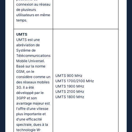
connexion au réseau
de plusieurs
utilisateurs en même
temps.
UMTS
UMTS est une
abréviation de
Système de
Télécommunications
Mobile Universel.
Basé sur la norme
GSM, on le
UМТS 900 МНz
considère comme un
UМТS 1700/2100 МНz
des réseaux mobiles
UМТS 1900 МНz
3G. Il a été
UМТS 2100 МНz
développé par le
UМТS 1800 МНz
3GPP et son
avantage majeur est
l'offre d'une vitesse
plus importante et
d'une efficacité
spectrale, dues à la
technologie W-