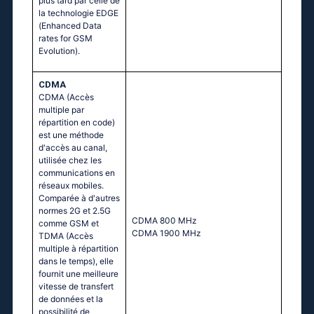
plus tard par celle de
la technologie EDGE
(Enhanced Data
rates for GSM
Evolution).
CDMA
CDMA (Accès
multiple par
répartition en code)
est une méthode
d'accès au canal,
utilisée chez les
communications en
réseaux mobiles.
Comparée à d'autres
normes 2G et 2.5G
CDMA 800 MHz
comme GSM et
CDMA 1900 MHz
TDMA (Accès
multiple à répartition
dans le temps), elle
fournit une meilleure
vitesse de transfert
de données et la
possibilité de