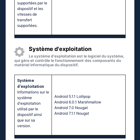
supportées par le
dispositif et les
vitesses de
transfert
supportées.
Système d'exploitation
Le système d'exploitation est le logiciel du système,
qui gère et contrôle le fonctionnement des composants du
matériel informatique du dispositif.
Système
d'exploitation
Informations sur le
Аndrоid 5.1.1 Lоlliрор
système
Аndrоid 6.0.1 Маrshmаllоw
d'exploitation
Аndrоid 7.0 Νоugаt
utilisé par le
Аndrоid 7.1.1 Νоugаt
dispositif ainsi
que sur sa
version.