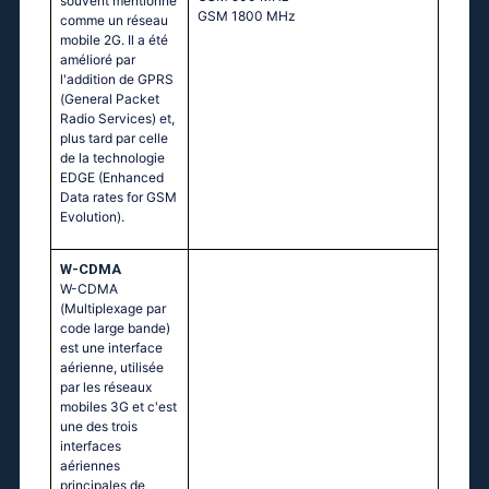
souvent mentionné
GSМ 1800 МНz
comme un réseau
mobile 2G. Il a été
amélioré par
l'addition de GPRS
(General Packet
Radio Services) et,
plus tard par celle
de la technologie
EDGE (Enhanced
Data rates for GSM
Evolution).
W-CDMA
W-CDMA
(Multiplexage par
code large bande)
est une interface
aérienne, utilisée
par les réseaux
mobiles 3G et c'est
une des trois
interfaces
aériennes
principales de