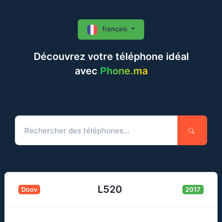
français
Découvrez votre téléphone idéal
avec
Phone.ma
L520
Doov
2017