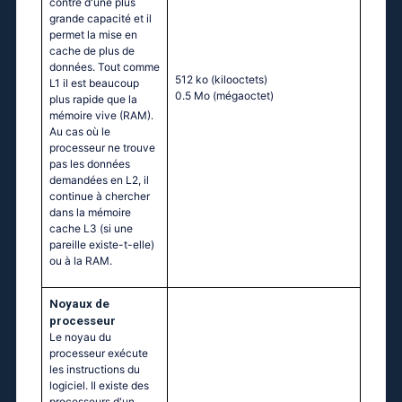
contre d'une plus
grande capacité et il
permet la mise en
cache de plus de
données. Tout comme
512 ko
(kilooctets)
L1 il est beaucoup
0.5 Mo
(mégaoctet)
plus rapide que la
mémoire vive (RAM).
Au cas où le
processeur ne trouve
pas les données
demandées en L2, il
continue à chercher
dans la mémoire
cache L3 (si une
pareille existe-t-elle)
ou à la RAM.
Noyaux de
processeur
Le noyau du
processeur exécute
les instructions du
logiciel. Il existe des
processeurs d'un