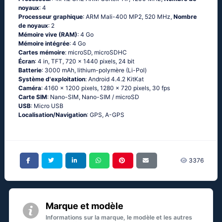
noyaux
: 4
Processeur graphique
: ARM Mali-400 MP2, 520 MHz,
Nombre
de noyaux
: 2
Mémoire vive (RAM)
: 4 Go
Mémoire intégrée
: 4 Go
Cartes mémoire
: microSD, microSDHC
Écran
: 4 in, TFT, 720 x 1440 pixels, 24 bit
Batterie
: 3000 mAh, lithium-polymère (Li-Pol)
Système d'exploitation
: Аndrоid 4.4.2 ΚitΚаt
Caméra
: 4160 x 1200 pixels, 1280 x 720 pixels, 30 fps
Carte SIM
: Nano-SIM, Nano-SIM / microSD
USB
: Micro USB
Localisation/Navigation
: GРS, А-GРS
3376
Marque et modèle
Informations sur la marque, le modèle et les autres