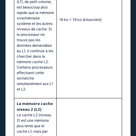
(L1), de petit volume,
est beaucoup plus
rapide que la mémoire
vive/mémoire
16 ko + 16 ko
(kilooctets)
système et les autres
niveaux de cache. Si
le processeur ne
trouve pas les
données demandées
au L1, il continue à les
chercher dans la
mémoire cache L2.
Certains processeurs
effectuent cette
recherche
simultanément aux L1
et L2.
La mémoire cache
niveau 2 (L2)
Le cache L2 (niveau
2) est une mémoire
plus lente que le
cache L1, mais par