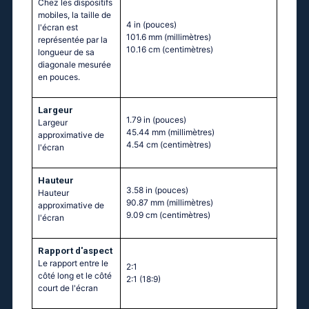
Chez les dispositifs
mobiles, la taille de
4 in
(pouces)
l'écran est
101.6 mm
(millimètres)
représentée par la
10.16 cm
(centimètres)
longueur de sa
diagonale mesurée
en pouces.
Largeur
1.79 in
(pouces)
Largeur
45.44 mm
(millimètres)
approximative de
4.54 cm
(centimètres)
l'écran
Hauteur
3.58 in
(pouces)
Hauteur
90.87 mm
(millimètres)
approximative de
9.09 cm
(centimètres)
l'écran
Rapport d'aspect
Le rapport entre le
2:1
côté long et le côté
2:1 (18:9)
court de l'écran