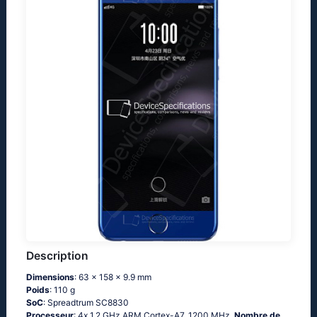
Description
Dimensions
: 63 x 158 x 9.9 mm
Poids
: 110 g
SoC
: Sрrеаdtrum SС8830
Processeur
: 4х 1.2 GНz АRМ Соrtех-А7, 1200 MHz,
Nombre de