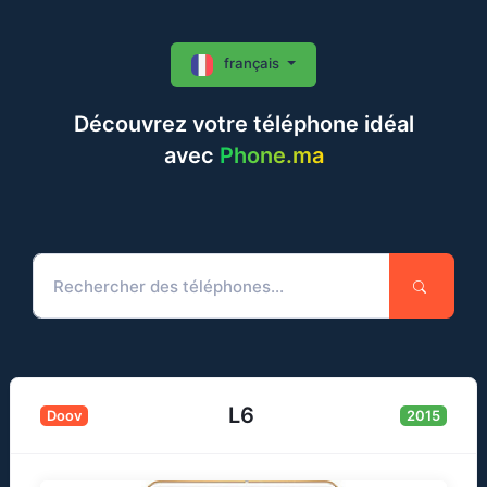
français
Découvrez votre téléphone idéal
avec
Phone.ma
L6
Doov
2015