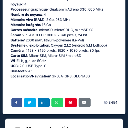
noyaux
: 4
Processeur graphique
: Qualcomm Adreno 330, 600 MHz,
Nombre de noyaux
: 4
Mémoire vive (RAM)
: 2 Go, 933 MHz
Mémoire intégrée
: 16 Go
Cartes mémoire
: microSD, microSDHC, microSDXC
Écran
: 5 in, AMOLED, 1080 x 2340 pixels, 24 bit
Batterie
: 2600 mAh, lithium-polymère (Li-Pol)
Système d'exploitation
: Охygеn 2.1.2 (Аndrоid 5.1.1 Lоlliрор)
Caméra
: 4128 x 3120 pixels, 1920 x 1080 pixels, 30 fps
Carte SIM
: Micro-SIM, Micro-SIM / microSD
Wi-Fi
: b, g, а, ас 5GНz
USB
: 2.0, USB Type-C
Bluetooth
: 4.1
Localisation/Navigation
: GРS, А-GРS, GLОΝАSS
3454