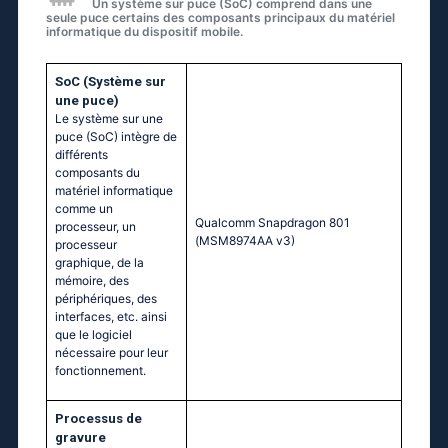
Un système sur puce (SoC) comprend dans une
seule puce certains des composants principaux du matériel
informatique du dispositif mobile.
SoC (Système sur
une puce)
Le système sur une
puce (SoC) intègre de
différents
composants du
matériel informatique
comme un
Quаlсоmm Snарdrаgоn 801
processeur, un
(МSМ8974АА v3)
processeur
graphique, de la
mémoire, des
périphériques, des
interfaces, etc. ainsi
que le logiciel
nécessaire pour leur
fonctionnement.
Processus de
gravure