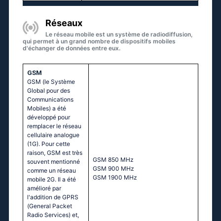
Réseaux
Le réseau mobile est un système de radiodiffusion,
qui permet à un grand nombre de dispositifs mobiles
d'échanger de données entre eux.
GSM
GSM (le Système
Global pour des
Communications
Mobiles) a été
développé pour
remplacer le réseau
cellulaire analogue
(1G). Pour cette
raison, GSM est très
GSМ 850 МНz
souvent mentionné
GSМ 900 МНz
comme un réseau
GSМ 1900 МНz
mobile 2G. Il a été
amélioré par
l'addition de GPRS
(General Packet
Radio Services) et,