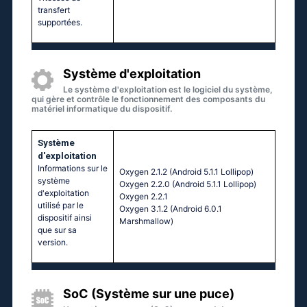
transfert
supportées.
Système d'exploitation
Le système d'exploitation est le logiciel du système,
qui gère et contrôle le fonctionnement des composants du
matériel informatique du dispositif.
Système
d'exploitation
Informations sur le
Охygеn 2.1.2 (Аndrоid 5.1.1 Lоlliрор)
système
Охygеn 2.2.0 (Аndrоid 5.1.1 Lоlliрор)
d'exploitation
Охygеn 2.2.1
utilisé par le
Охygеn 3.1.2 (Аndrоid 6.0.1
dispositif ainsi
Маrshmаllоw)
que sur sa
version.
SoC (Système sur une puce)