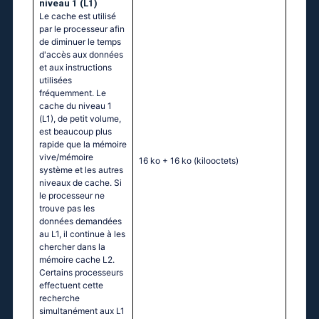
niveau 1 (L1)
Le cache est utilisé
par le processeur afin
de diminuer le temps
d'accès aux données
et aux instructions
utilisées
fréquemment. Le
cache du niveau 1
(L1), de petit volume,
est beaucoup plus
rapide que la mémoire
vive/mémoire
16 ko + 16 ko
(kilooctets)
système et les autres
niveaux de cache. Si
le processeur ne
trouve pas les
données demandées
au L1, il continue à les
chercher dans la
mémoire cache L2.
Certains processeurs
effectuent cette
recherche
simultanément aux L1