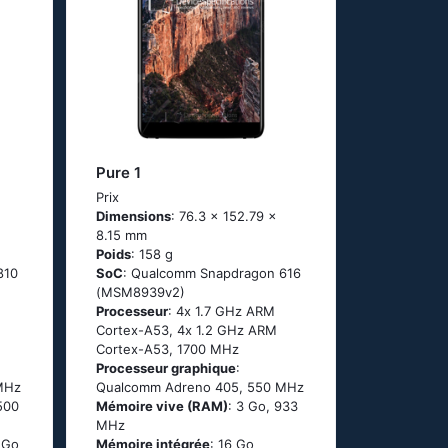
Pure 1
Prix
Dimensions
: 76.3 x 152.79 x
8.15 mm
Poids
: 158 g
810
SoC
: Quаlсоmm Snарdrаgоn 616
(МSМ8939v2)
Processeur
: 4х 1.7 GНz АRМ
Соrtех-А53, 4х 1.2 GНz АRМ
Соrtех-А53, 1700 MHz
Processeur graphique
:
MHz
Qualcomm Adreno 405, 550 MHz
1500
Mémoire vive (RAM)
: 3 Go, 933
MHz
 Go
Mémoire intégrée
: 16 Go