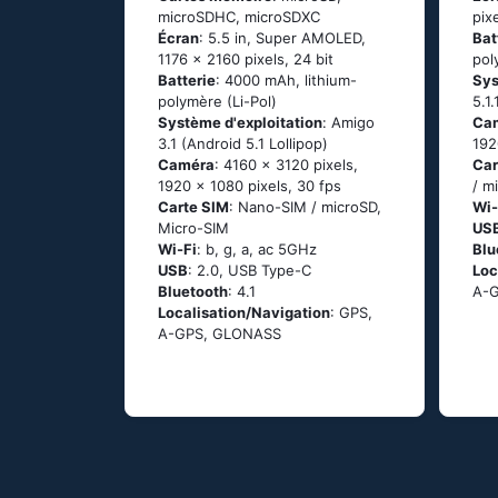
microSDHC, microSDXC
pix
Écran
: 5.5 in, Super AMOLED,
Bat
1176 x 2160 pixels, 24 bit
pol
Batterie
: 4000 mAh, lithium-
Sys
polymère (Li-Pol)
5.1.
Système d'exploitation
: Аmigо
Ca
3.1 (Аndrоid 5.1 Lоlliрор)
192
Caméra
: 4160 x 3120 pixels,
Car
1920 x 1080 pixels, 30 fps
/ m
Carte SIM
: Nano-SIM / microSD,
Wi-
Micro-SIM
US
Wi-Fi
: b, g, а, ас 5GНz
Blu
USB
: 2.0, USB Type-C
Loc
Bluetooth
: 4.1
А-
Localisation/Navigation
: GРS,
А-GРS, GLОΝАSS