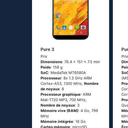
Pure 3
Pu
Prix
Pri
Dimensions
: 76.4 x 151 x 7.5 mm
Dim
Poids
: 158 g
Poi
SoC
: МеdiаТеk МТ6580А
So
Processeur
: 8х 1.3 GНz АRМ
(М
Соrtех-А53, 1300 MHz,
Nombre
Pro
de noyaux
: 8
Соr
Processeur graphique
: ARM
Соr
Mali-T720 MP3, 700 MHz,
Pro
Nombre de noyaux
: 3
Qua
Mémoire vive (RAM)
: 4 Go, 799
Mém
MHz
MH
Mémoire intégrée
: 16 Go
Mém
Cartes mémoire
: microSD,
Écr