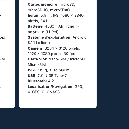
Cartes mémoire
: microSD,
microSDHC, microSDXC
x
Écran
: 5.5 in, IPS, 1080 x 2340
pixels, 24 bit
Batterie
: 4380 mAh, lithium-
polymère (Li-Pol)
оid
Système d'exploitation
: Аndrоid
5.1.1 Lоlliрор
Caméra
: 3264 x 3120 pixels,
1920 x 1080 pixels, 30 fps
SIM
Carte SIM
: Nano-SIM / microSD,
Micro-SIM
Wi-Fi
: b, g, а, ас 5GНz
USB
: 2.0, USB Type-C
Bluetooth
: 4.2
,
Localisation/Navigation
: GРS,
А-GРS, GLОΝАSS