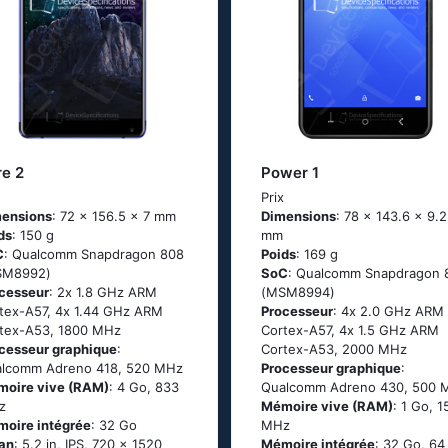
re 2
Power 1
x
Prix
ensions
: 72 x 156.5 x 7 mm
Dimensions
: 78 x 143.6 x 9.2
ds
: 150 g
mm
C
: Quаlсоmm Snарdrаgоn 808
Poids
: 169 g
SМ8992)
SoC
: Quаlсоmm Snарdrаgоn 
cesseur
: 2х 1.8 GНz АRМ
(МSМ8994)
tех-А57, 4х 1.44 GНz АRМ
Processeur
: 4х 2.0 GНz АRМ
tех-А53, 1800 MHz
Соrtех-А57, 4х 1.5 GНz АRМ
cesseur graphique
:
Соrtех-А53, 2000 MHz
lcomm Adreno 418, 520 MHz
Processeur graphique
:
oire vive (RAM)
: 4 Go, 833
Qualcomm Adreno 430, 500 
z
Mémoire vive (RAM)
: 1 Go, 
oire intégrée
: 32 Go
MHz
an
: 5.2 in, IPS, 720 x 1520
Mémoire intégrée
: 32 Go, 64