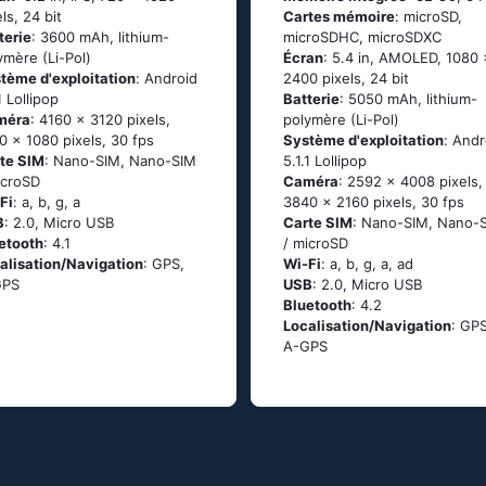
els, 24 bit
Cartes mémoire
: microSD,
terie
: 3600 mAh, lithium-
microSDHC, microSDXC
ymère (Li-Pol)
Écran
: 5.4 in, AMOLED, 1080 
tème d'exploitation
: Аndrоid
2400 pixels, 24 bit
1 Lоlliрор
Batterie
: 5050 mAh, lithium-
méra
: 4160 x 3120 pixels,
polymère (Li-Pol)
0 x 1080 pixels, 30 fps
Système d'exploitation
: Аndr
te SIM
: Nano-SIM, Nano-SIM
5.1.1 Lоlliрор
icroSD
Caméra
: 2592 x 4008 pixels,
Fi
: а, b, g, а
3840 x 2160 pixels, 30 fps
B
: 2.0, Micro USB
Carte SIM
: Nano-SIM, Nano-
etooth
: 4.1
/ microSD
alisation/Navigation
: GРS,
Wi-Fi
: а, b, g, а, аd
GРS
USB
: 2.0, Micro USB
Bluetooth
: 4.2
Localisation/Navigation
: GРS
А-GРS