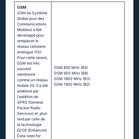
GSM
GSM (le Système
Global pour des
Communications
Mobiles) a été
développé pour
remplacer le
réseau cellulaire
analogue (1G).
Pour cette raison,
GSM est très
GSM 850 MHz (B5)
souvent
GSM 900 MHz (B8)
mentionné
GSM 1800 MHz (B3)
comme un réseau
GSM 1900 MHz (B2)
mobile 2G. Il a été
amélioré par
l'addition de
GPRS (General
Packet Radio
Services) et, plus
tard par celle de
la technologie
EDGE (Enhanced
Data rates for