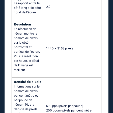
Le rapport entre le
2.2:1
côté long et le côté
court de l'écran
Résolution
La résolution de
l'écran montre le
nombre de pixels
sur le côté
horizontal et
1440 x 3168 pixels
vertical de l'écran.
Plus la résolution
est haute, le détail
de l'image est
meilleur.
Densité de pixels
Informations sur le
nombre de pixels
par centimètre ou
par pouce de
l'écran. Plus la
510 ppp
(pixels par pouce)
densité de pixels
200 ppcm
(pixels par centimètre)