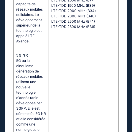
LTE-FDD 2600 MHz (B7)
capacité de
LTE-TDD 1900 MHz (B39)
réseaux mobiles
LTE-TDD 2000 MHz (B34)
cellulaires. Le
LTE-TDD 2300 MHz (B40)
développement
LTE-TDD 2500 MHz (B41)
supérieur de la
LTE-TDD 2600 MHz (B38)
technologie est
appelé LTE
Avancé.
5G NR
5G ou la
cinquième
génération de
réseaux mobiles
utilisent une
nouvelle
technologie
d'accès radio
développée par
3GPP. Elle est
dénommée 5G NR
et elle considérée
comme une
norme globale