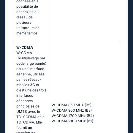
données et la
possibilité de
connexion au
réseau de
plusieurs
utilisateurs en
même temps.
W-CDMA
W-CDMA
(Multiplexage par
code large bande)
est une interface
aérienne, utilisée
par les réseaux
mobiles 3G et
c'est une des trois
interfaces
aériennes
W-CDMA 850 MHz (B5)
principales de
W-CDMA 900 MHz (B8)
UMTS avec le
W-CDMA 1700 MHz (B4)
TD-SCDMA et le
W-CDMA 2100 MHz (B1)
TD-CDMA. Elle
fournit un
transfert de