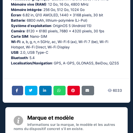
Mémoire vive (RAM)
: 12 Go, 16 Go, 4800 MHz
Mémoire intégrée
: 256 Go, 512 Go, 1024 Go
Écran
: 6.82 in, Q10 AMOLED, 1440 x 3168 pixels, 30 bit
Batterie
: 6800 mAh, lithium-polymère (Li-Pol)
Système d'exploitation
: OriginOS 5 (Android 15)
Caméra
: 8120 x 6180 pixels, 7680 x 4320 pixels, 30 fps
Carte SIM
: Nano-SIM
Wi-Fi
: a, b, g, n, n 5GHz, ac, Wi-Fi 6 (ax), Wi-Fi 7 (be), Wi-Fi
Hotspot, Wi-Fi Direct, Wi-Fi Display
USB
: 2.0, USB Type-C
Bluetooth
: 5.4
Localisation/Navigation
: GPS, A-GPS, GLONASS, BeiDou, QZSS
6033
Marque et modèle
Informations sur la marque, le modèle et les autres
noms du dispositif concret s'il en existe.