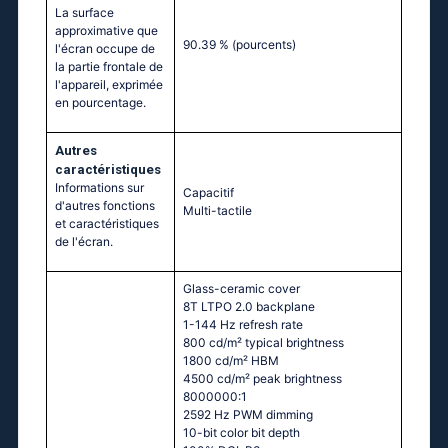
La surface
approximative que
90.39 %
(pourcents)
l'écran occupe de
la partie frontale de
l'appareil, exprimée
en pourcentage.
Autres
caractéristiques
Informations sur
Capacitif
d'autres fonctions
Multi-tactile
et caractéristiques
de l'écran.
Glass-ceramic cover
8T LTPO 2.0 backplane
1-144 Hz refresh rate
800 cd/m² typical brightness
1800 cd/m² HBM
4500 cd/m² peak brightness
8000000:1
2592 Hz PWM dimming
10-bit color bit depth