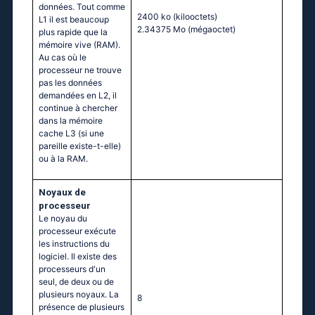
données. Tout comme
2400 ko
(kilooctets)
L1 il est beaucoup
2.34375 Mo
(mégaoctet)
plus rapide que la
mémoire vive (RAM).
Au cas où le
processeur ne trouve
pas les données
demandées en L2, il
continue à chercher
dans la mémoire
cache L3 (si une
pareille existe-t-elle)
ou à la RAM.
Noyaux de
processeur
Le noyau du
processeur exécute
les instructions du
logiciel. Il existe des
processeurs d'un
seul, de deux ou de
plusieurs noyaux. La
8
présence de plusieurs