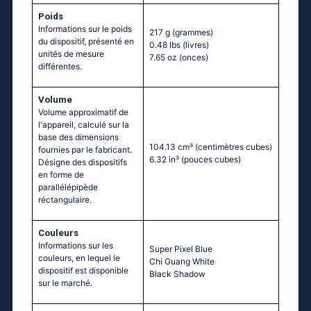
Poids
Informations sur le poids
217 g
(grammes)
du dispositif, présenté en
0.48 lbs
(livres)
unités de mesure
7.65 oz
(onces)
différentes.
Volume
Volume approximatif de
l'appareil, calculé sur la
base des dimensions
104.13 cm³
(centimètres cubes)
fournies par le fabricant.
6.32 in³
(pouces cubes)
Désigne des dispositifs
en forme de
parallélépipède
réctangulaire.
Couleurs
Informations sur les
Super Pixel Blue
couleurs, en lequel le
Chi Guang White
dispositif est disponible
Black Shadow
sur le marché.