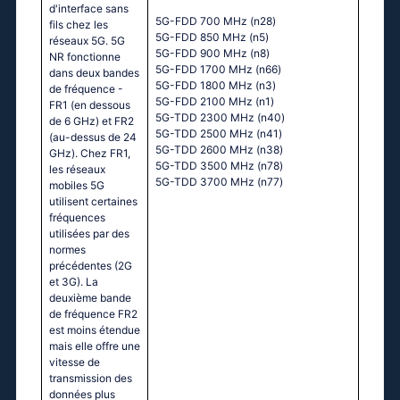
d'interface sans
5G-FDD 700 MHz (n28)
fils chez les
5G-FDD 850 MHz (n5)
réseaux 5G. 5G
5G-FDD 900 MHz (n8)
NR fonctionne
5G-FDD 1700 MHz (n66)
dans deux bandes
5G-FDD 1800 MHz (n3)
de fréquence -
5G-FDD 2100 MHz (n1)
FR1 (en dessous
5G-TDD 2300 MHz (n40)
de 6 GHz) et FR2
5G-TDD 2500 MHz (n41)
(au-dessus de 24
5G-TDD 2600 MHz (n38)
GHz). Chez FR1,
5G-TDD 3500 MHz (n78)
les réseaux
5G-TDD 3700 MHz (n77)
mobiles 5G
utilisent certaines
fréquences
utilisées par des
normes
précédentes (2G
et 3G). La
deuxième bande
de fréquence FR2
est moins étendue
mais elle offre une
vitesse de
transmission des
données plus