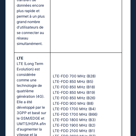
données encore
plus rapide et
permet à un plus
grand nombre
d'utilisateurs de
se connecter au
réseau
simultanément.
LTE
LTE (Long Term
Evolution) est
considérée
LTE-FDD 700 MHz (B28)
comme une
LTE-FDD 850 MHz (B5)
technologie de
LTE-FDD 850 MHz (B18)
quatrième
LTE-FDD 850 MHz (B19)
génération (4G).
LTE-FDD 850 MHz (B26)
Elle a été
LTE-FDD 900 MHz (B8)
développé par le
LTE-FDD 1700 MHz (B4)
3GPP et basé sur
LTE-FDD 1700 MHz (B66)
le GSM/EDGE et
LTE-FDD 1800 MHz (B3)
UMTS/HSPA afin
LTE-FDD 1900 MHz (B2)
d'augmenter la
LTE-FDD 2100 MHz (B1)
vitesse et la