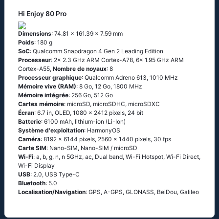
Hi Enjoy 80 Pro
Dimensions
: 74.81 x 161.39 x 7.59 mm
Poids
: 180 g
SoC
: Qualcomm Snapdragon 4 Gen 2 Leading Edition
Processeur
: 2x 2.3 GHz ARM Cortex-A78, 6x 1.95 GHz ARM
Cortex-A55,
Nombre de noyaux
: 8
Processeur graphique
: Qualcomm Adreno 613, 1010 MHz
Mémoire vive (RAM)
: 8 Go, 12 Go, 1800 MHz
Mémoire intégrée
: 256 Go, 512 Go
Cartes mémoire
: microSD, microSDHC, microSDXC
Écran
: 6.7 in, OLED, 1080 x 2412 pixels, 24 bit
Batterie
: 6100 mAh, lithium-ion (Li-Ion)
Système d'exploitation
: HarmonyOS
Caméra
: 8192 x 6144 pixels, 2560 x 1440 pixels, 30 fps
Carte SIM
: Nano-SIM, Nano-SIM / microSD
Wi-Fi
: a, b, g, n, n 5GHz, ac, Dual band, Wi-Fi Hotspot, Wi-Fi Direct,
Wi-Fi Display
USB
: 2.0, USB Type-C
Bluetooth
: 5.0
Localisation/Navigation
: GPS, A-GPS, GLONASS, BeiDou, Galileo