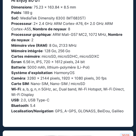
Hi Enjoy 80 GT
Dimensions
: 75.23 x 163.84 x 8.5 mm
Poids
: 189 g
SoC
: MediaTek Dimensity 6300 (MT6835T)
Processeur
: 2x 2.4 GHz ARM Cortex-A76, 6x 2.0 GHz ARM
Cortex-A55,
Nombre de noyaux
: 8
Processeur graphique
: ARM Mali-G57 MC2, 1072 MHz,
Nombre
de noyaux
: 2
Mémoire vive (RAM)
: 8 Go, 2133 MHz
Mémoire intégrée
: 128 Go, 256 Go
Cartes mémoire
: microSD, microSDHC, microSDXC
Écran
: 6.56 in, IPS, 720 x 1612 pixels, 24 bit
Batterie
: 5000 mAh, lithium-polymère (Li-Pol)
Système d'exploitation
: HarmonyOS
Caméra
: 3260 x 2144 pixels, 1920 x 1080 pixels, 30 fps
Carte SIM
: Nano-SIM, Nano-SIM / microSD
Wi-Fi
: a, b, g, n, n 5GHz, ac, Dual band, Wi-Fi Hotspot, Wi-Fi Direct,
Wi-Fi Display
USB
: 2.0, USB Type-C
Bluetooth
: 5.4
Localisation/Navigation
: GPS, A-GPS, GLONASS, BeiDou, Galileo
2025