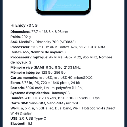
Hi Enjoy 70 5G
Dimensions
: 77.7 x 168.3 x 8.98 mm
Poids
: 202 g
SoC
: MediaTek Dimensity 700 (MT6833)
Processeur
: 2x 2.2 GHz ARM Cortex-A76, 6x 2.0 GHz ARM
Cortex-A55,
Nombre de noyaux
: 8
Processeur graphique
: ARM Mali-G57 MC2, 955 MHz,
Nombre
de noyaux
: 2
Mémoire vive (RAM)
: 6 Go, 8 Go, 2133 MHz
Mémoire intégrée
: 128 Go, 256 Go
Cartes mémoire
: microSD, microSDHC, microSDXC
Écran
: 6.75 in, IPS, 720 x 1640 pixels, 24 bit
Batterie
: 5000 mAh, lithium-polymère (Li-Pol)
Système d'exploitation
: HarmonyOS
Caméra
: 4130 x 3120 pixels, 1920 x 1080 pixels, 30 fps
Carte SIM
: Nano-SIM, Nano-SIM / microSD
Wi-Fi
: a, b, g, n, n 5GHz, ac, Dual band, Wi-Fi Hotspot, Wi-Fi Direct,
Wi-Fi Display
USB
: 2.0, USB Type-C
Bluetooth
: 5.1