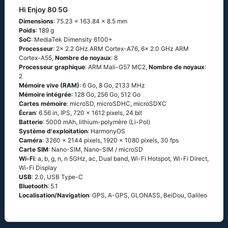
Hi Enjoy 80 5G
Dimensions
: 75.23 x 163.84 x 8.5 mm
Poids
: 189 g
SoC
: MediaTek Dimensity 6100+
Processeur
: 2x 2.2 GHz ARM Cortex-A76, 6x 2.0 GHz ARM
Cortex-A55,
Nombre de noyaux
: 8
Processeur graphique
: ARM Mali-G57 MC2,
Nombre de noyaux
:
2
Mémoire vive (RAM)
: 6 Go, 8 Go, 2133 MHz
Mémoire intégrée
: 128 Go, 256 Go, 512 Go
Cartes mémoire
: microSD, microSDHC, microSDXC
Écran
: 6.56 in, IPS, 720 x 1612 pixels, 24 bit
Batterie
: 5000 mAh, lithium-polymère (Li-Pol)
Système d'exploitation
: HarmonyOS
Caméra
: 3260 x 2144 pixels, 1920 x 1080 pixels, 30 fps
Carte SIM
: Nano-SIM, Nano-SIM / microSD
Wi-Fi
: a, b, g, n, n 5GHz, ac, Dual band, Wi-Fi Hotspot, Wi-Fi Direct,
Wi-Fi Display
USB
: 2.0, USB Type-C
Bluetooth
: 5.1
Localisation/Navigation
: GPS, A-GPS, GLONASS, BeiDou, Galileo