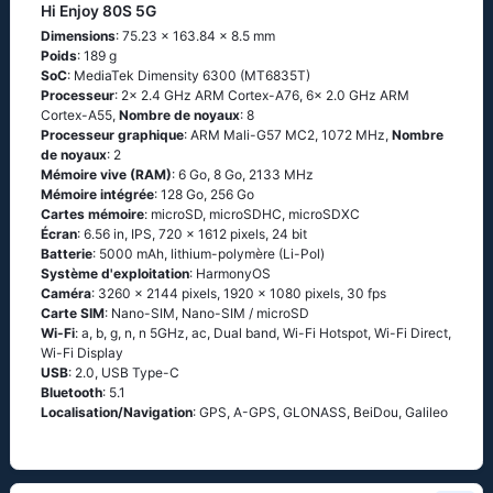
Hi Enjoy 80S 5G
Dimensions
: 75.23 x 163.84 x 8.5 mm
Poids
: 189 g
SoC
: MediaTek Dimensity 6300 (MT6835T)
Processeur
: 2x 2.4 GHz ARM Cortex-A76, 6x 2.0 GHz ARM
Cortex-A55,
Nombre de noyaux
: 8
Processeur graphique
: ARM Mali-G57 MC2, 1072 MHz,
Nombre
de noyaux
: 2
Mémoire vive (RAM)
: 6 Go, 8 Go, 2133 MHz
Mémoire intégrée
: 128 Go, 256 Go
Cartes mémoire
: microSD, microSDHC, microSDXC
Écran
: 6.56 in, IPS, 720 x 1612 pixels, 24 bit
Batterie
: 5000 mAh, lithium-polymère (Li-Pol)
Système d'exploitation
: HarmonyOS
Caméra
: 3260 x 2144 pixels, 1920 x 1080 pixels, 30 fps
Carte SIM
: Nano-SIM, Nano-SIM / microSD
Wi-Fi
: a, b, g, n, n 5GHz, ac, Dual band, Wi-Fi Hotspot, Wi-Fi Direct,
Wi-Fi Display
USB
: 2.0, USB Type-C
Bluetooth
: 5.1
Localisation/Navigation
: GPS, A-GPS, GLONASS, BeiDou, Galileo