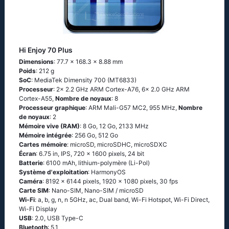
Hi Enjoy 70 Plus
Dimensions
: 77.7 x 168.3 x 8.88 mm
Poids
: 212 g
SoC
: MediaTek Dimensity 700 (MT6833)
Processeur
: 2x 2.2 GHz ARM Cortex-A76, 6x 2.0 GHz ARM
Cortex-A55,
Nombre de noyaux
: 8
Processeur graphique
: ARM Mali-G57 MC2, 955 MHz,
Nombre
de noyaux
: 2
Mémoire vive (RAM)
: 8 Go, 12 Go, 2133 MHz
Mémoire intégrée
: 256 Go, 512 Go
Cartes mémoire
: microSD, microSDHC, microSDXC
Écran
: 6.75 in, IPS, 720 x 1600 pixels, 24 bit
Batterie
: 6100 mAh, lithium-polymère (Li-Pol)
Système d'exploitation
: HarmonyOS
Caméra
: 8192 x 6144 pixels, 1920 x 1080 pixels, 30 fps
Carte SIM
: Nano-SIM, Nano-SIM / microSD
Wi-Fi
: a, b, g, n, n 5GHz, ac, Dual band, Wi-Fi Hotspot, Wi-Fi Direct,
Wi-Fi Display
USB
: 2.0, USB Type-C
Bluetooth
: 5.1