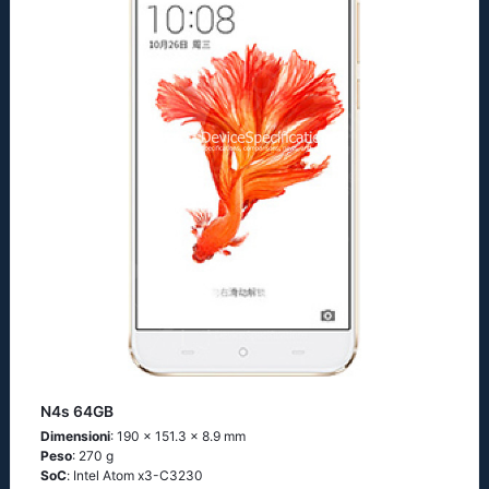
N4s 64GB
Dimensioni
: 190 x 151.3 x 8.9 mm
Peso
: 270 g
SoC
: Ιntеl Аtоm х3-С3230