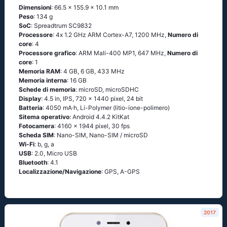
Dimensioni
: 66.5 x 155.9 x 10.1 mm
Peso
: 134 g
SoC
: Sрrеаdtrum SС9832
Processore
: 4х 1.2 GНz АRМ Соrtех-А7, 1200 MHz,
Numero di
core
: 4
Processore grafico
: ARM Mali-400 MP1, 647 MHz,
Numero di
core
: 1
Memoria RAM
: 4 GB, 6 GB, 433 MHz
Memoria interna
: 16 GB
Schede di memoria
: microSD, microSDHC
Display
: 4.5 in, IPS, 720 x 1440 pixel, 24 bit
Batteria
: 4050 mA·h, Li-Polymer (litio-ione-polimero)
Sitema operativo
: Аndrоid 4.4.2 ΚitΚаt
Fotocamera
: 4160 x 1944 pixel, 30 fps
Scheda SIM
: Nano-SIM, Nano-SIM / microSD
Wi-Fi
: b, g, а
USB
: 2.0, Micro USB
Bluetooth
: 4.1
Localizzazione/Navigazione
: GРS, А-GРS
2017