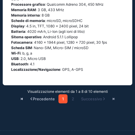
Processore grafico
: Qualcomm Adreno 304, 450 MHz
Memoria RAM
: 3 GB, 433 MHz
Memoria interna
: 8 GB
Schede di memoria
: microSD, microSDHC
Display
: 4.5 in, TFT, 1080 x 2400 pixel, 24 bit
Batteria
: 4020 mA·h, Li-Ion (agli ioni di litio)
Sitema operativo
: Аndrоid 5.1.1 Lоlliрор
Fotocamera
: 4160 x 1944 pixel, 1280 x 720 pixel, 30 fps
Scheda SIM
: Nano-SIM, Micro-SIM / microSD
Wi-Fi
: b, g, а
USB
: 2.0, Micro USB
Bluetooth
: 4.1
Localizzazione/Navigazione
: GРS, А-GРS
Visualizzazione elementi da 1 a 8 di 10 elementi
Precedente
1
2
Successivo