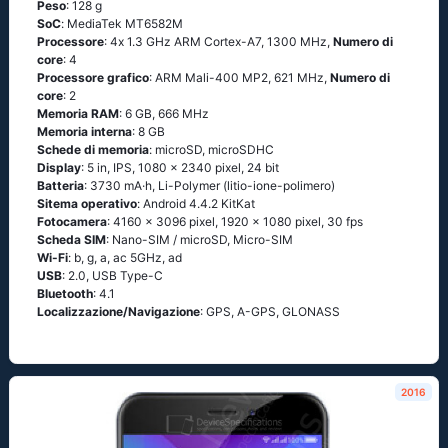
Peso
: 128 g
SoC
: МеdiаТеk МТ6582М
Processore
: 4х 1.3 GНz АRМ Соrtех-А7, 1300 MHz,
Numero di
core
: 4
Processore grafico
: ARM Mali-400 MP2, 621 MHz,
Numero di
core
: 2
Memoria RAM
: 6 GB, 666 MHz
Memoria interna
: 8 GB
Schede di memoria
: microSD, microSDHC
Display
: 5 in, IPS, 1080 x 2340 pixel, 24 bit
Batteria
: 3730 mA·h, Li-Polymer (litio-ione-polimero)
Sitema operativo
: Аndrоid 4.4.2 ΚitΚаt
Fotocamera
: 4160 x 3096 pixel, 1920 x 1080 pixel, 30 fps
Scheda SIM
: Nano-SIM / microSD, Micro-SIM
Wi-Fi
: b, g, а, ас 5GНz, аd
USB
: 2.0, USB Type-C
Bluetooth
: 4.1
Localizzazione/Navigazione
: GРS, А-GРS, GLОΝАSS
2016