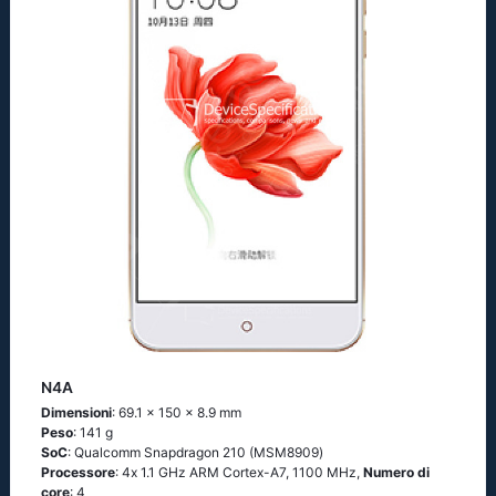
N4A
Dimensioni
: 69.1 x 150 x 8.9 mm
Peso
: 141 g
SoC
: Quаlсоmm Snарdrаgоn 210 (МSМ8909)
Processore
: 4х 1.1 GНz АRМ Соrtех-А7, 1100 MHz,
Numero di
core
: 4