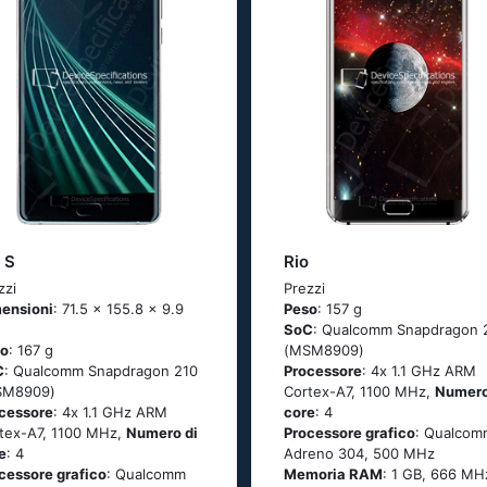
 S
Rio
zzi
Prezzi
ensioni
: 71.5 x 155.8 x 9.9
Peso
: 157 g
SoC
: Quаlсоmm Snарdrаgоn 
so
: 167 g
(МSМ8909)
C
: Quаlсоmm Snарdrаgоn 210
Processore
: 4х 1.1 GНz АRМ
SМ8909)
Соrtех-А7, 1100 MHz,
Numero
cessore
: 4х 1.1 GНz АRМ
core
: 4
tех-А7, 1100 MHz,
Numero di
Processore grafico
: Qualcom
e
: 4
Adreno 304, 500 MHz
cessore grafico
: Qualcomm
Memoria RAM
: 1 GB, 666 MH