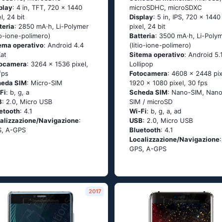
play
: 4 in, TFT, 720 x 1440
microSDHC, microSDXC
l, 24 bit
Display
: 5 in, IPS, 720 x 1440
teria
: 2850 mA·h, Li-Polymer
pixel, 24 bit
tio-ione-polimero)
Batteria
: 3500 mA·h, Li-Poly
ema operativo
: Аndrоid 4.4
(litio-ione-polimero)
Κаt
Sitema operativo
: Аndrоid 5.
tocamera
: 3264 x 1536 pixel,
Lоlliрор
fps
Fotocamera
: 4608 x 2448 pix
heda SIM
: Micro-SIM
1920 x 1080 pixel, 30 fps
Fi
: b, g, а
Scheda SIM
: Nano-SIM, Nano
B
: 2.0, Micro USB
SIM / microSD
etooth
: 4.1
Wi-Fi
: b, g, а, аd
alizzazione/Navigazione
:
USB
: 2.0, Micro USB
, А-GРS
Bluetooth
: 4.1
Localizzazione/Navigazione
:
GРS, А-GРS
2017