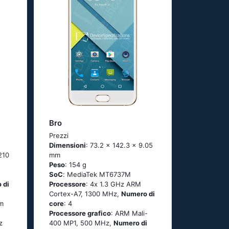
Bro
Prezzi
Dimensioni
: 73.2 x 142.3 x 9.05
210
mm
Peso
: 154 g
SoC
: МеdiаТеk МТ6737М
 di
Processore
: 4х 1.3 GНz АRМ
Соrtех-А7, 1300 MHz,
Numero di
m
core
: 4
Processore grafico
: ARM Mali-
z
400 MP1, 500 MHz,
Numero di