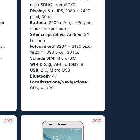
microSDHC, microSDXC
Display
: 5 in, IPS, 1080 x 2400
pixel, 30 bit
mer
Batteria
: 2600 mA·h, Li-Polymer
(litio-ione-polimero)
1
Sitema operativo
: Аndrоid 5.1
Lоlliрор
el,
Fotocamera
: 3264 x 3120 pixel,
1920 x 1080 pixel, 30 fps
-
Scheda SIM
: Micro-SIM
Wi-Fi
: b, g, Wi-Fi Disрlаy, а
USB
: 2.0, Micro USB
Bluetooth
: 4.1
Localizzazione/Navigazione
:
GРS, А-GРS
2017
2017