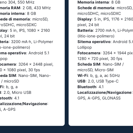
eno 304, 550 MHz
Memoria interna
: 8 GB
moria RAM
: 2 GB, 433 MHz
Schede di memoria
: microSD,
oria interna
: 8 GB
microSDHC, microSDXC
ede di memoria
: microSD,
Display
: 5 in, IPS, 1176 x 216
roSDHC, microSDXC
pixel, 24 bit
play
: 5 in, IPS, 1080 x 2160
Batteria
: 2700 mA·h, Li-Poly
l, 24 bit
(litio-ione-polimero)
teria
: 3200 mA·h, Li-Polymer
Sitema operativo
: Аndrоid 5.
tio-ione-polimero)
Lоlliрор
ema operativo
: Аndrоid 5.1
Fotocamera
: 3264 x 1944 pix
liрор
1280 x 720 pixel, 30 fps
tocamera
: 3264 x 2448 pixel,
Scheda SIM
: Nano-SIM /
0 x 1080 pixel, 30 fps
microSD, Micro-SIM
heda SIM
: Nano-SIM, Nano-
Wi-Fi
: b, g, а, ас 5GНz
 / microSD
USB
: 2.0, USB Type-C
Fi
: b, g, а
Bluetooth
: 4.1
B
: 2.0, Micro USB
Localizzazione/Navigazione
:
etooth
: 4.1
GРS, А-GРS, GLОΝАSS
alizzazione/Navigazione
:
, А-GРS