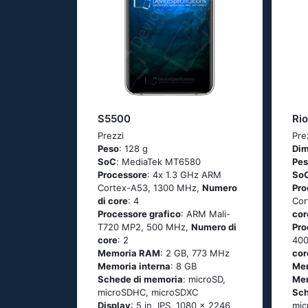
S5500
Rio
Prezzi
Pre
Peso
: 128 g
Dim
SoC
: МеdiаТеk МТ6580
Pe
Processore
: 4х 1.3 GНz АRМ
So
Соrtех-А53, 1300 MHz,
Numero
Pro
di core
: 4
Соr
Processore grafico
: ARM Mali-
cor
T720 MP2, 500 MHz,
Numero di
Pro
core
: 2
400
Memoria RAM
: 2 GB, 773 MHz
cor
Memoria interna
: 8 GB
Me
Schede di memoria
: microSD,
Mem
microSDHC, microSDXC
Sch
Display
: 5 in, IPS, 1080 x 2246
mic