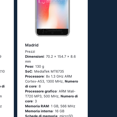
Madrid
Prezzi
9
Dimensioni
: 70.2 x 154.7 x 8.6
mm
Peso
: 130 g
210
SoC
: МеdiаТеk МТ6735
Processore
: 8х 1.3 GНz АRМ
Соrtех-А53, 1300 MHz,
Numero
 di
di core
: 8
Processore grafico
: ARM Mali-
m
T720 MP3, 500 MHz,
Numero di
core
: 3
z
Memoria RAM
: 1 GB, 566 MHz
Memoria interna
: 16 GB
Schede di memoria
: microSD,