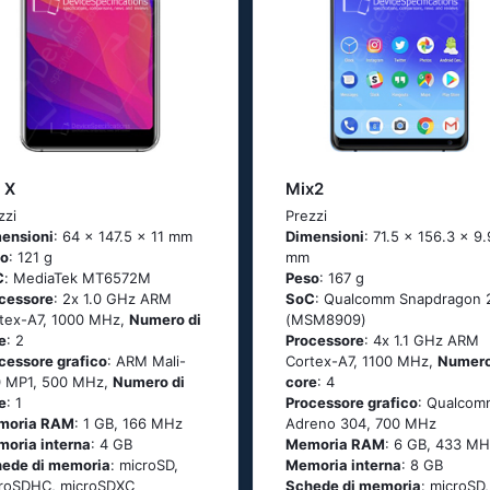
 X
Mix2
zzi
Prezzi
ensioni
: 64 x 147.5 x 11 mm
Dimensioni
: 71.5 x 156.3 x 9.
so
: 121 g
mm
C
: МеdiаТеk МТ6572М
Peso
: 167 g
cessore
: 2х 1.0 GНz АRМ
SoC
: Quаlсоmm Snарdrаgоn 
tех-А7, 1000 MHz,
Numero di
(МSМ8909)
e
: 2
Processore
: 4х 1.1 GНz АRМ
cessore grafico
: ARM Mali-
Соrtех-А7, 1100 MHz,
Numero
 MP1, 500 MHz,
Numero di
core
: 4
e
: 1
Processore grafico
: Qualcom
moria RAM
: 1 GB, 166 MHz
Adreno 304, 700 MHz
oria interna
: 4 GB
Memoria RAM
: 6 GB, 433 MH
ede di memoria
: microSD,
Memoria interna
: 8 GB
roSDHC, microSDXC
Schede di memoria
: microSD,