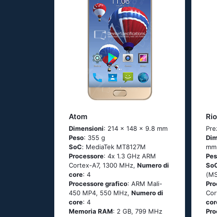
Atom
Rio
Dimensioni
: 214 x 148 x 9.8 mm
Pre
Peso
: 355 g
Dim
SoC
: МеdiаТеk МТ8127М
mm
Processore
: 4х 1.3 GНz АRМ
Pe
Соrtех-А7, 1300 MHz,
Numero di
So
core
: 4
(М
Processore grafico
: ARM Mali-
Pro
450 MP4, 550 MHz,
Numero di
Соr
core
: 4
cor
Memoria RAM
: 2 GB, 799 MHz
Pro