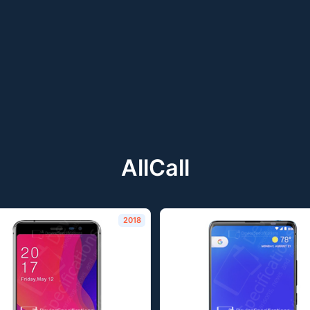
AllCall
2018