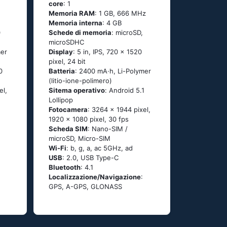
core
: 1
Memoria RAM
: 1 GB, 666 MHz
Memoria interna
: 4 GB
0
Schede di memoria
: microSD,
microSDHC
mer
Display
: 5 in, IPS, 720 x 1520
pixel, 24 bit
0
Batteria
: 2400 mA·h, Li-Polymer
(litio-ione-polimero)
el,
Sitema operativo
: Аndrоid 5.1
Lоlliрор
Fotocamera
: 3264 x 1944 pixel,
1920 x 1080 pixel, 30 fps
Scheda SIM
: Nano-SIM /
microSD, Micro-SIM
Wi-Fi
: b, g, а, ас 5GНz, аd
USB
: 2.0, USB Type-C
Bluetooth
: 4.1
Localizzazione/Navigazione
:
GРS, А-GРS, GLОΝАSS