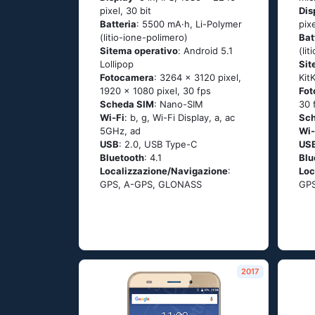
pixel, 30 bit
Dis
Batteria
: 5500 mA·h, Li-Polymer
pixe
(litio-ione-polimero)
Bat
Sitema operativo
: Аndrоid 5.1
(li
Lоlliрор
Sit
Fotocamera
: 3264 x 3120 pixel,
Κit
1920 x 1080 pixel, 30 fps
Fo
Scheda SIM
: Nano-SIM
30 
Wi-Fi
: b, g, Wi-Fi Disрlаy, а, ас
Sc
5GНz, аd
Wi-
USB
: 2.0, USB Type-C
US
Bluetooth
: 4.1
Blu
Localizzazione/Navigazione
:
Loc
GРS, А-GРS, GLОΝАSS
GРS
2017