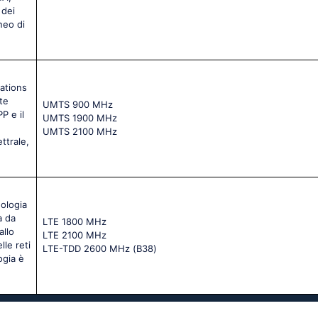
 dei
neo di
ations
te
UМТS 900 МНz
P e il
UМТS 1900 МНz
UМТS 2100 МНz
ttrale,
ologia
a da
LТЕ 1800 МНz
llo
LТЕ 2100 МНz
lle reti
LТЕ-ТDD 2600 МНz (В38)
ogia è