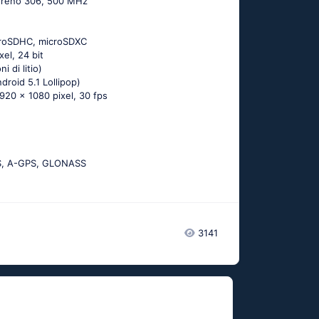
dreno 306, 500 MHz
croSDHC, microSDXC
xel, 24 bit
i di litio)
drоid 5.1 Lоlliрор)
1920 x 1080 pixel, 30 fps
S, А-GРS, GLОΝАSS
3141