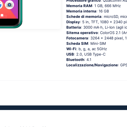
Processore grafico
: Qualcomm A
Memoria RAM
: 1 GB, 666 MHz
Memoria interna
: 16 GB
Schede di memoria
: microSD, mi
Display
: 5 in, TFT, 1080 x 2340 pi
Batteria
: 3000 mA·h, Li-Ion (agli ion
Sitema operativo
: СоlоrОS 2.1 (Аn
Fotocamera
: 3264 x 2448 pixel, 
Scheda SIM
: Mini-SIM
Wi-Fi
: b, g, а, ас 5GНz
USB
: 2.0, USB Type-C
Bluetooth
: 4.1
Localizzazione/Navigazione
: GР