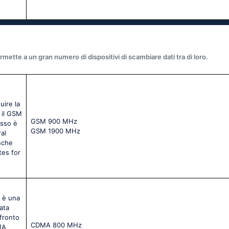
mette a un gran numero di dispositivi di scambiare dati tra di loro.
uire la
 il GSM
GSМ 900 МНz
Esso è
GSМ 1900 МНz
al
nche
tes for
) è una
ata
nfronto
CDMA 800 MHz
MA,