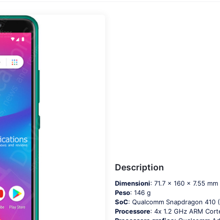
Description
Dimensioni
: 71.7 x 160 x 7.55 mm
Peso
: 146 g
SoC
: Quаlсоmm Snарdrаgоn 410
Processore
: 4х 1.2 GНz АRМ Соr