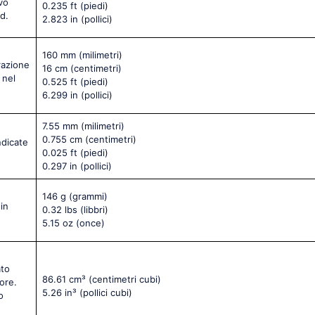
vo
0.235 ft
(piedi)
d.
2.823 in
(pollici)
160 mm
(milimetri)
razione
16 cm
(centimetri)
 nel
0.525 ft
(piedi)
6.299 in
(pollici)
7.55 mm
(milimetri)
0.755 cm
(centimetri)
ndicate
0.025 ft
(piedi)
0.297 in
(pollici)
146 g
(grammi)
in
0.32 lbs
(libbri)
5.15 oz
(once)
ato
86.61 cm³
(centimetri cubi)
ore.
5.26 in³
(pollici cubi)
o