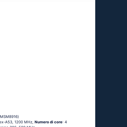
 (МSМ8916)
tех-А53, 1200 MHz,
Numero di core
: 4