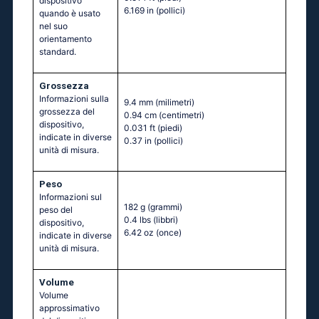
dispositivo
6.169 in
(pollici)
quando è usato
nel suo
orientamento
standard.
Grossezza
Informazioni sulla
9.4 mm
(milimetri)
grossezza del
0.94 cm
(centimetri)
dispositivo,
0.031 ft
(piedi)
indicate in diverse
0.37 in
(pollici)
unità di misura.
Peso
Informazioni sul
182 g
(grammi)
peso del
0.4 lbs
(libbri)
dispositivo,
6.42 oz
(once)
indicate in diverse
unità di misura.
Volume
Volume
approssimativo