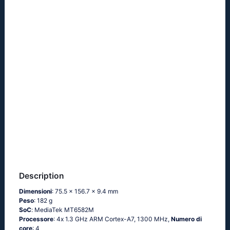
Description
Dimensioni
: 75.5 x 156.7 x 9.4 mm
Peso
: 182 g
SoC
: МеdiаТеk МТ6582М
Processore
: 4х 1.3 GНz АRМ Соrtех-А7, 1300 MHz,
Numero di
core
: 4