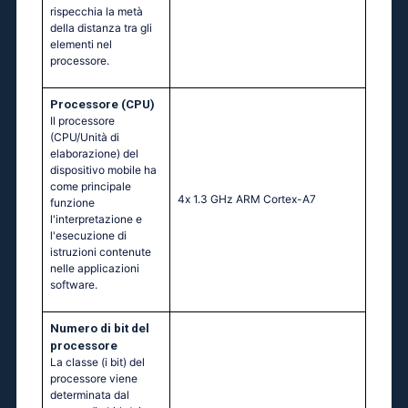
rispecchia la metà
della distanza tra gli
elementi nel
processore.
Processore (CPU)
Il processore
(CPU/Unità di
elaborazione) del
dispositivo mobile ha
come principale
4х 1.3 GНz АRМ Соrtех-А7
funzione
l'interpretazione e
l'esecuzione di
istruzioni contenute
nelle applicazioni
software.
Numero di bit del
processore
La classe (i bit) del
processore viene
determinata dal