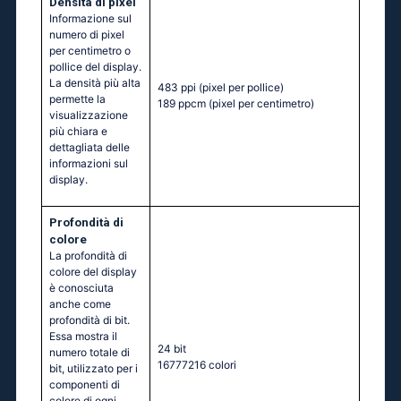
Densità di pixel
Informazione sul
numero di pixel
per centimetro o
pollice del display.
La densità più alta
483 ppi
(pixel per pollice)
permette la
189 ppcm
(pixel per centimetro)
visualizzazione
più chiara e
dettagliata delle
informazioni sul
display.
Profondità di
colore
La profondità di
colore del display
è conosciuta
anche come
profondità di bit.
Essa mostra il
24 bit
numero totale di
16777216 colori
bit, utilizzato per i
componenti di
colore di ogni