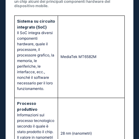
un chip alcuni dei principali componenti hardware del
dispositivo mobile.
Sistema su circuito
integrato (SoC)
Il SoC integra diversi
componenti
hardware, quale il
processore, il
processore grafico, la
МеdiаТеk МТ6582М
memoria, le
periferiche, le
interfacce, ecc.,
nonché il software
necessario per il loro
funzionamento.
Processo
produttivo
Informazioni sul
processo tecnologico
secondo il quale è
stato prodotto il chip.
28 nm
(nanometri)
Il valore in nanometri