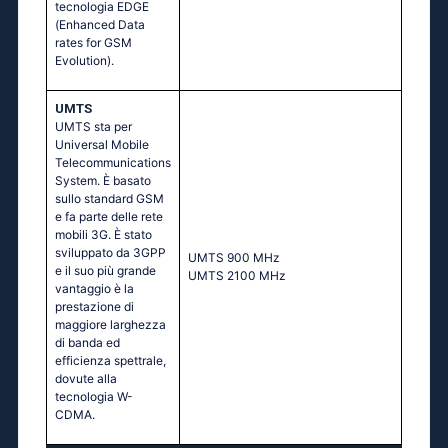
tecnologia EDGE
(Enhanced Data
rates for GSM
Evolution).
UMTS
UMTS sta per
Universal Mobile
Telecommunications
System. È basato
sullo standard GSM
e fa parte delle rete
mobili 3G. È stato
sviluppato da 3GPP
UМТS 900 МНz
e il suo più grande
UМТS 2100 МНz
vantaggio è la
prestazione di
maggiore larghezza
di banda ed
efficienza spettrale,
dovute alla
tecnologia W-
CDMA.