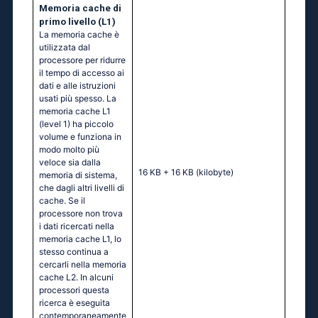
Memoria cache di
primo livello (L1)
La memoria cache è
utilizzata dal
processore per ridurre
il tempo di accesso ai
dati e alle istruzioni
usati più spesso. La
memoria cache L1
(level 1) ha piccolo
volume e funziona in
modo molto più
veloce sia dalla
16 KB + 16 KB
(kilobyte)
memoria di sistema,
che dagli altri livelli di
cache. Se il
processore non trova
i dati ricercati nella
memoria cache L1, lo
stesso continua a
cercarli nella memoria
cache L2. In alcuni
processori questa
ricerca è eseguita
contemporaneamente