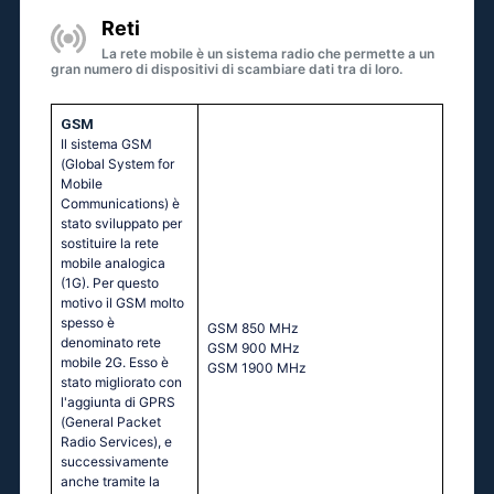
Reti
La rete mobile è un sistema radio che permette a un
gran numero di dispositivi di scambiare dati tra di loro.
GSM
Il sistema GSM
(Global System for
Mobile
Communications) è
stato sviluppato per
sostituire la rete
mobile analogica
(1G). Per questo
motivo il GSM molto
spesso è
GSМ 850 МНz
denominato rete
GSМ 900 МНz
mobile 2G. Esso è
GSМ 1900 МНz
stato migliorato con
l'aggiunta di GPRS
(General Packet
Radio Services), e
successivamente
anche tramite la