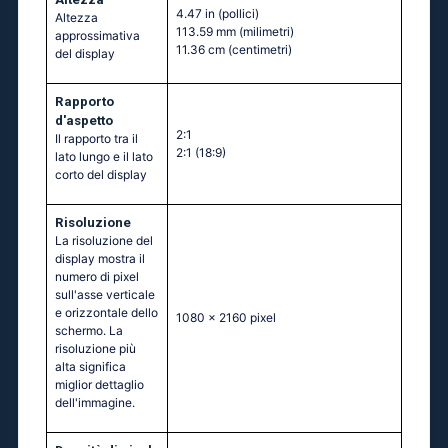
4.47 in
(pollici)
Altezza
113.59 mm
(milimetri)
approssimativa
11.36 cm
(centimetri)
del display
Rapporto
d'aspetto
2:1
Il rapporto tra il
2:1 (18:9)
lato lungo e il lato
corto del display
Risoluzione
La risoluzione del
display mostra il
numero di pixel
sull'asse verticale
e orizzontale dello
1080 x 2160 pixel
schermo. La
risoluzione più
alta significa
miglior dettaglio
dell'immagine.