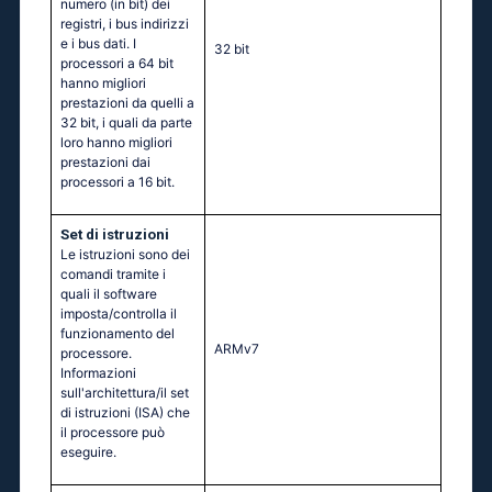
numero (in bit) dei
registri, i bus indirizzi
e i bus dati. I
32 bit
processori a 64 bit
hanno migliori
prestazioni da quelli a
32 bit, i quali da parte
loro hanno migliori
prestazioni dai
processori a 16 bit.
Set di istruzioni
Le istruzioni sono dei
comandi tramite i
quali il software
imposta/controlla il
funzionamento del
ARMv7
processore.
Informazioni
sull'architettura/il set
di istruzioni (ISA) che
il processore può
eseguire.