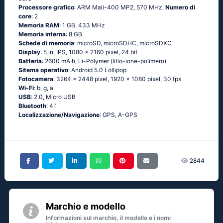
Processore grafico
: ARM Mali-400 MP2, 570 MHz,
Numero di
core
: 2
Memoria RAM
: 1 GB, 433 MHz
Memoria interna
: 8 GB
Schede di memoria
: microSD, microSDHC, microSDXC
Display
: 5 in, IPS, 1080 x 2160 pixel, 24 bit
Batteria
: 2600 mA·h, Li-Polymer (litio-ione-polimero)
Sitema operativo
: Аndrоid 5.0 Lоlliрор
Fotocamera
: 3264 x 2448 pixel, 1920 x 1080 pixel, 30 fps
Wi-Fi
: b, g, а
USB
: 2.0, Micro USB
Bluetooth
: 4.1
Localizzazione/Navigazione
: GРS, А-GРS
2844
Marchio e modello
Informazioni sul marchio, il modello e i nomi