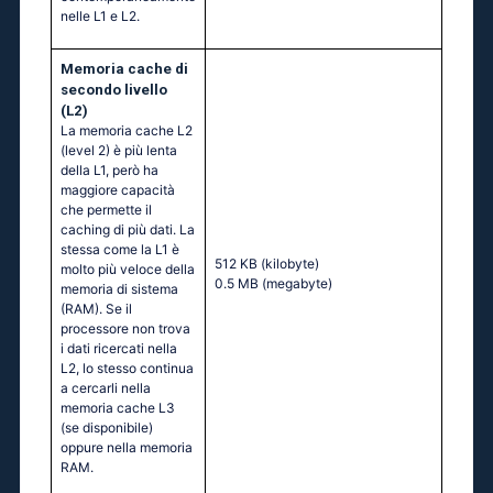
nelle L1 e L2.
Memoria cache di
secondo livello
(L2)
La memoria cache L2
(level 2) è più lenta
della L1, però ha
maggiore capacità
che permette il
caching di più dati. La
stessa come la L1 è
512 KB
(kilobyte)
molto più veloce della
0.5 MB
(megabyte)
memoria di sistema
(RAM). Se il
processore non trova
i dati ricercati nella
L2, lo stesso continua
a cercarli nella
memoria cache L3
(se disponibile)
oppure nella memoria
RAM.