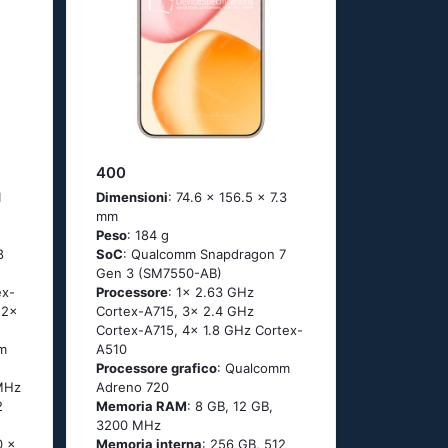
400
1
Dimensioni
: 74.6 x 156.5 x 7.3
mm
Peso
: 184 g
8
SoC
: Qualcomm Snapdragon 7
Gen 3 (SM7550-AB)
ex-
Processore
: 1x 2.63 GHz
 2x
Cortex-A715, 3x 2.4 GHz
Cortex-A715, 4x 1.8 GHz Cortex-
m
A510
Processore grafico
: Qualcomm
 MHz
Adreno 720
2
Memoria RAM
: 8 GB, 12 GB,
3200 MHz
0 x
Memoria interna
: 256 GB, 512