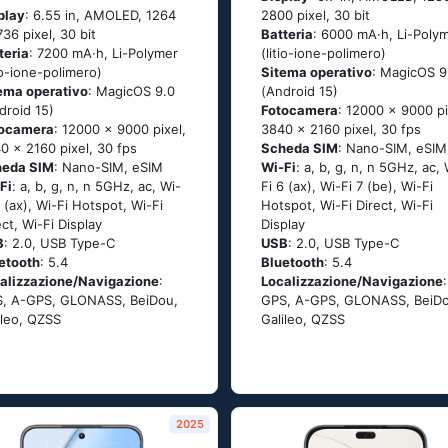
play
: 6.55 in, AMOLED, 1264
2800 pixel, 30 bit
736 pixel, 30 bit
Batteria
: 6000 mA·h, Li-Poly
teria
: 7200 mA·h, Li-Polymer
(litio-ione-polimero)
tio-ione-polimero)
Sitema operativo
: MagicOS 9
ema operativo
: MagicOS 9.0
(Android 15)
droid 15)
Fotocamera
: 12000 x 9000 pi
tocamera
: 12000 x 9000 pixel,
3840 x 2160 pixel, 30 fps
0 x 2160 pixel, 30 fps
Scheda SIM
: Nano-SIM, eSIM
heda SIM
: Nano-SIM, eSIM
Wi-Fi
: a, b, g, n, n 5GHz, ac, 
Fi
: a, b, g, n, n 5GHz, ac, Wi-
Fi 6 (ax), Wi-Fi 7 (be), Wi-Fi
6 (ax), Wi-Fi Hotspot, Wi-Fi
Hotspot, Wi-Fi Direct, Wi-Fi
ect, Wi-Fi Display
Display
B
: 2.0, USB Type-C
USB
: 2.0, USB Type-C
etooth
: 5.4
Bluetooth
: 5.4
alizzazione/Navigazione
:
Localizzazione/Navigazione
:
, A-GPS, GLONASS, BeiDou,
GPS, A-GPS, GLONASS, BeiDo
ileo, QZSS
Galileo, QZSS
2025