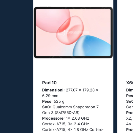
Pad 10
X6
Dimensioni
: 277.07 x 179.28 x
Dim
6.29 mm
Pe
Peso
: 525 g
So
SoC
: Qualcomm Snapdragon 7
Gen
Gen 3 (SM7550-AB)
Pro
Processore
: 1x 2.63 GHz
X2,
Cortex-A715, 3x 2.4 GHz
4x 
Cortex-A715, 4x 1.8 GHz Cortex-
Pro