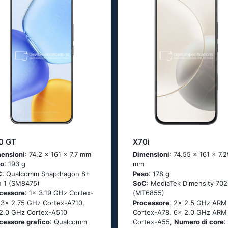
0 GT
X70i
ensioni
: 74.2 x 161 x 7.7 mm
Dimensioni
: 74.55 x 161 x 7.2
so
: 193 g
mm
C
: Qualcomm Snapdragon 8+
Peso
: 178 g
 1 (SM8475)
SoC
: MediaTek Dimensity 70
cessore
: 1x 3.19 GHz Cortex-
(MT6855)
 3x 2.75 GHz Cortex-A710,
Processore
: 2x 2.5 GHz ARM
2.0 GHz Cortex-A510
Cortex-A78, 6x 2.0 GHz ARM
cessore grafico
: Qualcomm
Cortex-A55,
Numero di core
: