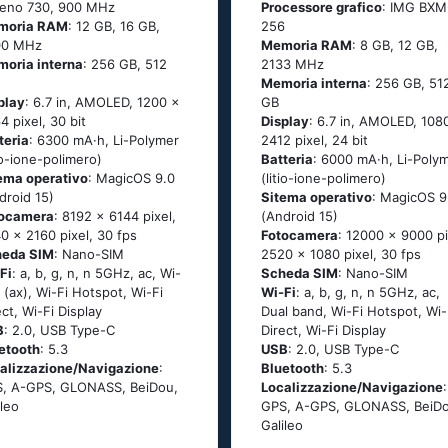
eno 730, 900 MHz
Processore grafico
: IMG BXM
moria RAM
: 12 GB, 16 GB,
256
00 MHz
Memoria RAM
: 8 GB, 12 GB,
oria interna
: 256 GB, 512
2133 MHz
Memoria interna
: 256 GB, 51
play
: 6.7 in, AMOLED, 1200 x
GB
4 pixel, 30 bit
Display
: 6.7 in, AMOLED, 108
teria
: 6300 mA·h, Li-Polymer
2412 pixel, 24 bit
tio-ione-polimero)
Batteria
: 6000 mA·h, Li-Poly
ema operativo
: MagicOS 9.0
(litio-ione-polimero)
droid 15)
Sitema operativo
: MagicOS 9
tocamera
: 8192 x 6144 pixel,
(Android 15)
0 x 2160 pixel, 30 fps
Fotocamera
: 12000 x 9000 pi
heda SIM
: Nano-SIM
2520 x 1080 pixel, 30 fps
Fi
: a, b, g, n, n 5GHz, ac, Wi-
Scheda SIM
: Nano-SIM
6 (ax), Wi-Fi Hotspot, Wi-Fi
Wi-Fi
: a, b, g, n, n 5GHz, ac,
ect, Wi-Fi Display
Dual band, Wi-Fi Hotspot, Wi-
B
: 2.0, USB Type-C
Direct, Wi-Fi Display
etooth
: 5.3
USB
: 2.0, USB Type-C
alizzazione/Navigazione
:
Bluetooth
: 5.3
, A-GPS, GLONASS, BeiDou,
Localizzazione/Navigazione
:
ileo
GPS, A-GPS, GLONASS, BeiDo
Galileo