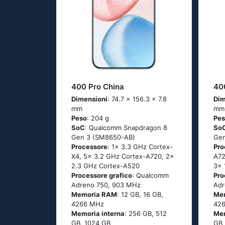
400 Pro China
40
Dimensioni
: 74.7 x 156.3 x 7.8
Dim
mm
mm
Peso
: 204 g
Pe
SoC
: Qualcomm Snapdragon 8
So
Gen 3 (SM8650-AB)
Gen
Processore
: 1x 3.3 GHz Cortex-
Pro
X4, 5x 3.2 GHz Cortex-A720, 2x
A72
2.3 GHz Cortex-A520
3x 
Processore grafico
: Qualcomm
Pro
Adreno 750, 903 MHz
Adr
Memoria RAM
: 12 GB, 16 GB,
Me
4266 MHz
42
Memoria interna
: 256 GB, 512
Mem
GB, 1024 GB
GB