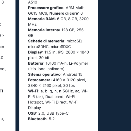
-8-
A510
Processore grafico
: ARM Mali-
G615 MC6,
Numero di core
: 6
Memoria RAM
: 6 GB, 8 GB, 3200
2
MHz
Memoria interna
: 128 GB, 256
0 x
GB
Schede di memoria
: microSD,
mer
microSDHC, microSDXC
Display
: 11.5 in, IPS, 2800 x 1840
.0
pixel, 30 bit
Batteria
: 10100 mA·h, Li-Polymer
xel,
(litio-ione-polimero)
Sitema operativo
: Android 15
Fotocamera
: 4160 x 3120 pixel,
3840 x 2160 pixel, 30 fps
Fi
Wi-Fi
: a, b, g, n, n 5GHz, ac, Wi-
Fi 6 (ax), Dual band, Wi-Fi
Hotspot, Wi-Fi Direct, Wi-Fi
Display
USB
: 2.0, USB Type-C
u,
Bluetooth
: 5.2