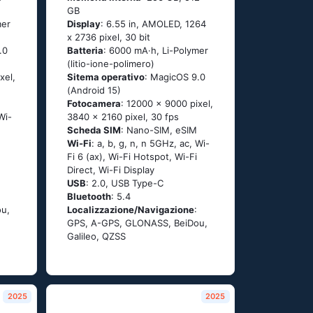
GB
mer
Display
: 6.55 in, AMOLED, 1264
x 2736 pixel, 30 bit
.0
Batteria
: 6000 mA·h, Li-Polymer
(litio-ione-polimero)
xel,
Sitema operativo
: MagicOS 9.0
(Android 15)
Fotocamera
: 12000 x 9000 pixel,
Wi-
3840 x 2160 pixel, 30 fps
Scheda SIM
: Nano-SIM, eSIM
Wi-Fi
: a, b, g, n, n 5GHz, ac, Wi-
Fi 6 (ax), Wi-Fi Hotspot, Wi-Fi
Direct, Wi-Fi Display
USB
: 2.0, USB Type-C
Bluetooth
: 5.4
u,
Localizzazione/Navigazione
:
GPS, A-GPS, GLONASS, BeiDou,
Galileo, QZSS
2025
2025