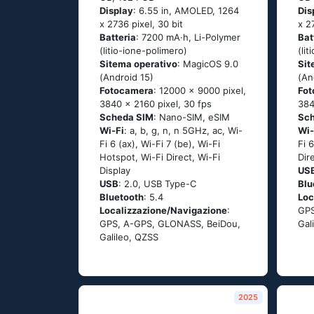
Display
: 6.55 in, AMOLED, 1264
Dis
x 2736 pixel, 30 bit
x 2
Batteria
: 7200 mA·h, Li-Polymer
Bat
(litio-ione-polimero)
(li
Sitema operativo
: MagicOS 9.0
Sit
(Android 15)
(An
Fotocamera
: 12000 x 9000 pixel,
Fo
3840 x 2160 pixel, 30 fps
384
Scheda SIM
: Nano-SIM, eSIM
Sc
Wi-Fi
: a, b, g, n, n 5GHz, ac, Wi-
Wi-
Fi 6 (ax), Wi-Fi 7 (be), Wi-Fi
Fi 
Hotspot, Wi-Fi Direct, Wi-Fi
Dir
Display
US
USB
: 2.0, USB Type-C
Blu
Bluetooth
: 5.4
Loc
Localizzazione/Navigazione
:
GPS
GPS, A-GPS, GLONASS, BeiDou,
Gal
Galileo, QZSS
2025