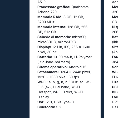
A510
Adr
Processore grafico
: Qualcomm
Me
Adreno 720
32
Memoria RAM
: 8 GB, 12 GB,
Mem
3200 MHz
GB
Memoria interna
: 128 GB, 256
Dis
GB, 512 GB
266
Schede di memoria
: microSD,
Bat
microSDHC, microSDXC
(li
Display
: 12.1 in, IPS, 256 x 1600
Sit
pixel, 30 bit
(An
Batteria
: 10100 mA·h, Li-Polymer
Fo
(litio-ione-polimero)
384
Sitema operativo
: Android 15
Sc
Fotocamera
: 3264 x 2448 pixel,
Wi-
1920 x 1080 pixel, 30 fps
Fi 
Wi-Fi
: a, b, g, n, n 5GHz, ac, Wi-
Dir
Fi 6 (ax), Dual band, Wi-Fi
US
Hotspot, Wi-Fi Direct, Wi-Fi
Blu
Display
Loc
USB
: 2.0, USB Type-C
GPS
Bluetooth
: 5.2
Gal