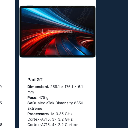
Pad GT
9
Dimensioni
: 259.1 x 176.1 x 6.1
mm
Peso
: 475 g
25
SoC
: MediaTek Dimensity 8350
Extreme
Processore
: 1x 3.35 GHz
Cortex-A715, 3x 3.2 GHz
 8
Cortex-A715, 4x 2.2 Cortex-