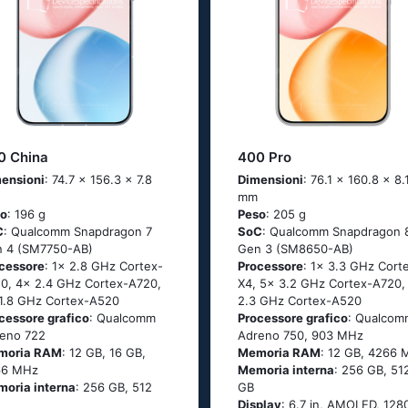
0 China
400 Pro
ensioni
: 74.7 x 156.3 x 7.8
Dimensioni
: 76.1 x 160.8 x 8.
mm
so
: 196 g
Peso
: 205 g
C
: Qualcomm Snapdragon 7
SoC
: Qualcomm Snapdragon 
 4 (SM7750-AB)
Gen 3 (SM8650-AB)
cessore
: 1x 2.8 GHz Cortex-
Processore
: 1x 3.3 GHz Cort
0, 4x 2.4 GHz Cortex-A720,
X4, 5x 3.2 GHz Cortex-A720,
1.8 GHz Cortex-A520
2.3 GHz Cortex-A520
cessore grafico
: Qualcomm
Processore grafico
: Qualcom
eno 722
Adreno 750, 903 MHz
moria RAM
: 12 GB, 16 GB,
Memoria RAM
: 12 GB, 4266
66 MHz
Memoria interna
: 256 GB, 51
oria interna
: 256 GB, 512
GB
Display
: 6.7 in, AMOLED, 128