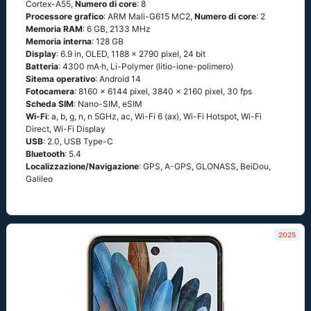
Cortex-A55,
Numero di core
: 8
Processore grafico
: ARM Mali-G615 MC2,
Numero di core
: 2
Memoria RAM
: 6 GB, 2133 MHz
Memoria interna
: 128 GB
Display
: 6.9 in, OLED, 1188 x 2790 pixel, 24 bit
Batteria
: 4300 mA·h, Li-Polymer (litio-ione-polimero)
Sitema operativo
: Android 14
Fotocamera
: 8160 x 6144 pixel, 3840 x 2160 pixel, 30 fps
Scheda SIM
: Nano-SIM, eSIM
Wi-Fi
: a, b, g, n, n 5GHz, ac, Wi-Fi 6 (ax), Wi-Fi Hotspot, Wi-Fi
Direct, Wi-Fi Display
USB
: 2.0, USB Type-C
Bluetooth
: 5.4
Localizzazione/Navigazione
: GPS, A-GPS, GLONASS, BeiDou,
Galileo
2025