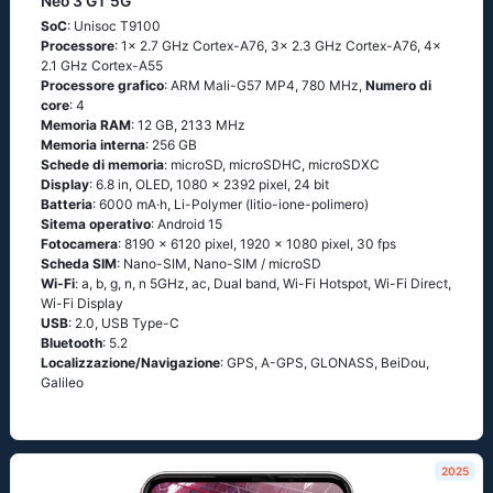
Neo 3 GT 5G
SoC
: Unisoc T9100
Processore
: 1x 2.7 GHz Cortex-A76, 3x 2.3 GHz Cortex-A76, 4x
2.1 GHz Cortex-A55
Processore grafico
: ARM Mali-G57 MP4, 780 MHz,
Numero di
core
: 4
Memoria RAM
: 12 GB, 2133 MHz
Memoria interna
: 256 GB
Schede di memoria
: microSD, microSDHC, microSDXC
Display
: 6.8 in, OLED, 1080 x 2392 pixel, 24 bit
Batteria
: 6000 mA·h, Li-Polymer (litio-ione-polimero)
Sitema operativo
: Android 15
Fotocamera
: 8190 x 6120 pixel, 1920 x 1080 pixel, 30 fps
Scheda SIM
: Nano-SIM, Nano-SIM / microSD
Wi-Fi
: a, b, g, n, n 5GHz, ac, Dual band, Wi-Fi Hotspot, Wi-Fi Direct,
Wi-Fi Display
USB
: 2.0, USB Type-C
Bluetooth
: 5.2
Localizzazione/Navigazione
: GPS, A-GPS, GLONASS, BeiDou,
Galileo
2025