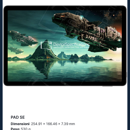
PAD SE
Dimensioni
: 254.91 x 166.46 x 7.39 mm
Peso
: 530 g