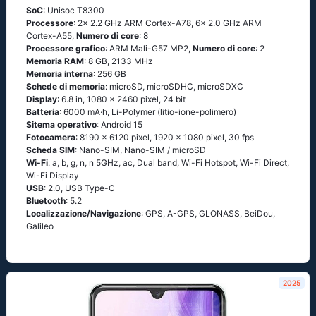
SoC
: Unisoc T8300
Processore
: 2x 2.2 GHz ARM Cortex-A78, 6x 2.0 GHz ARM
Cortex-A55,
Numero di core
: 8
Processore grafico
: ARM Mali-G57 MP2,
Numero di core
: 2
Memoria RAM
: 8 GB, 2133 MHz
Memoria interna
: 256 GB
Schede di memoria
: microSD, microSDHC, microSDXC
Display
: 6.8 in, 1080 x 2460 pixel, 24 bit
Batteria
: 6000 mA·h, Li-Polymer (litio-ione-polimero)
Sitema operativo
: Android 15
Fotocamera
: 8190 x 6120 pixel, 1920 x 1080 pixel, 30 fps
Scheda SIM
: Nano-SIM, Nano-SIM / microSD
Wi-Fi
: a, b, g, n, n 5GHz, ac, Dual band, Wi-Fi Hotspot, Wi-Fi Direct,
Wi-Fi Display
USB
: 2.0, USB Type-C
Bluetooth
: 5.2
Localizzazione/Navigazione
: GPS, A-GPS, GLONASS, BeiDou,
Galileo
2025