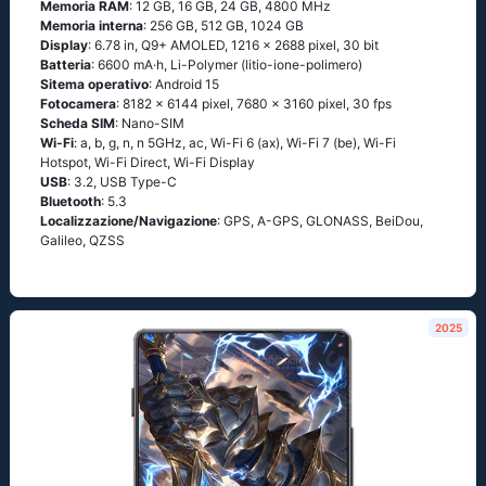
Memoria RAM
: 12 GB, 16 GB, 24 GB, 4800 MHz
Memoria interna
: 256 GB, 512 GB, 1024 GB
Display
: 6.78 in, Q9+ AMOLED, 1216 x 2688 pixel, 30 bit
Batteria
: 6600 mA·h, Li-Polymer (litio-ione-polimero)
Sitema operativo
: Android 15
Fotocamera
: 8182 x 6144 pixel, 7680 x 3160 pixel, 30 fps
Scheda SIM
: Nano-SIM
Wi-Fi
: a, b, g, n, n 5GHz, ac, Wi-Fi 6 (ax), Wi-Fi 7 (be), Wi-Fi
Hotspot, Wi-Fi Direct, Wi-Fi Display
USB
: 3.2, USB Type-C
Bluetooth
: 5.3
Localizzazione/Navigazione
: GPS, A-GPS, GLONASS, BeiDou,
Galileo, QZSS
2025