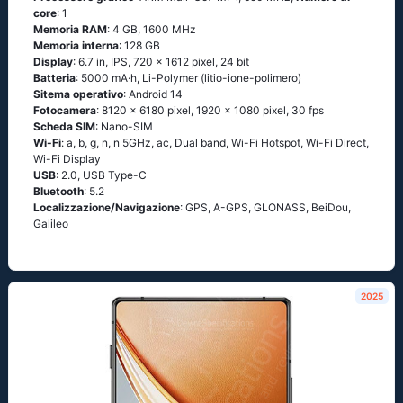
core
: 1
Memoria RAM
: 4 GB, 1600 MHz
Memoria interna
: 128 GB
Display
: 6.7 in, IPS, 720 x 1612 pixel, 24 bit
Batteria
: 5000 mA·h, Li-Polymer (litio-ione-polimero)
Sitema operativo
: Android 14
Fotocamera
: 8120 x 6180 pixel, 1920 x 1080 pixel, 30 fps
Scheda SIM
: Nano-SIM
Wi-Fi
: a, b, g, n, n 5GHz, ac, Dual band, Wi-Fi Hotspot, Wi-Fi Direct,
Wi-Fi Display
USB
: 2.0, USB Type-C
Bluetooth
: 5.2
Localizzazione/Navigazione
: GPS, A-GPS, GLONASS, BeiDou,
Galileo
2025