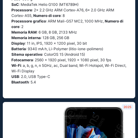
SoC
: MediaTek Helio G100 (MT6789H)
Processore
: 2x 2.2 GHz ARM Cortex-A76, 6x 2.0 GHz ARM
Cortex-A55,
Numero di core
: 8
Processore grafico
: ARM Mali-G57 MC2, 1000 MHz,
Numero di
core
: 2
Memoria RAM
: 6 GB, 8 GB, 2133 MHz
Memoria interna
: 128 GB, 256 GB
Display
: 11 in, IPS, 1920 x 1200 pixel, 30 bit
Batteria
: 9340 mA·h, Li-Polymer (litio-ione-polimero)
Sitema operativo
: ColorOS 15 (Android 15)
Fotocamera
: 2560 x 1920 pixel, 1920 x 1080 pixel, 30 fps
Wi-Fi
: a, b, g, n, n 5GHz, ac, Dual band, Wi-Fi Hotspot, Wi-Fi Direct,
Wi-Fi Display
USB
: 2.0, USB Type-C
Bluetooth
: 5.4
2025