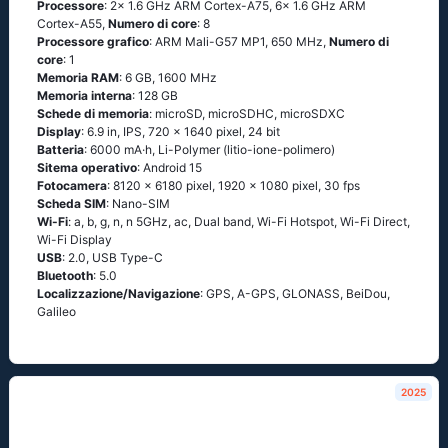
Processore
: 2x 1.6 GHz ARM Cortex-A75, 6x 1.6 GHz ARM
Cortex-A55,
Numero di core
: 8
Processore grafico
: ARM Mali-G57 MP1, 650 MHz,
Numero di
core
: 1
Memoria RAM
: 6 GB, 1600 MHz
Memoria interna
: 128 GB
Schede di memoria
: microSD, microSDHC, microSDXC
Display
: 6.9 in, IPS, 720 x 1640 pixel, 24 bit
Batteria
: 6000 mA·h, Li-Polymer (litio-ione-polimero)
Sitema operativo
: Android 15
Fotocamera
: 8120 x 6180 pixel, 1920 x 1080 pixel, 30 fps
Scheda SIM
: Nano-SIM
Wi-Fi
: a, b, g, n, n 5GHz, ac, Dual band, Wi-Fi Hotspot, Wi-Fi Direct,
Wi-Fi Display
USB
: 2.0, USB Type-C
Bluetooth
: 5.0
Localizzazione/Navigazione
: GPS, A-GPS, GLONASS, BeiDou,
Galileo
2025