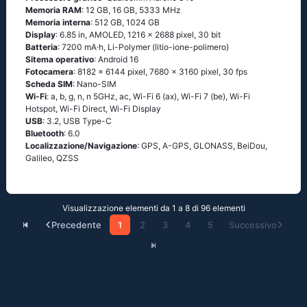
Memoria RAM
: 12 GB, 16 GB, 5333 MHz
Memoria interna
: 512 GB, 1024 GB
Display
: 6.85 in, AMOLED, 1216 x 2688 pixel, 30 bit
Batteria
: 7200 mA·h, Li-Polymer (litio-ione-polimero)
Sitema operativo
: Android 16
Fotocamera
: 8182 x 6144 pixel, 7680 x 3160 pixel, 30 fps
Scheda SIM
: Nano-SIM
Wi-Fi
: a, b, g, n, n 5GHz, ac, Wi-Fi 6 (ax), Wi-Fi 7 (be), Wi-Fi
Hotspot, Wi-Fi Direct, Wi-Fi Display
USB
: 3.2, USB Type-C
Bluetooth
: 6.0
Localizzazione/Navigazione
: GPS, A-GPS, GLONASS, BeiDou,
Galileo, QZSS
Visualizzazione elementi da 1 a 8 di 96 elementi
Precedente
1
2
3
4
5
Successivo