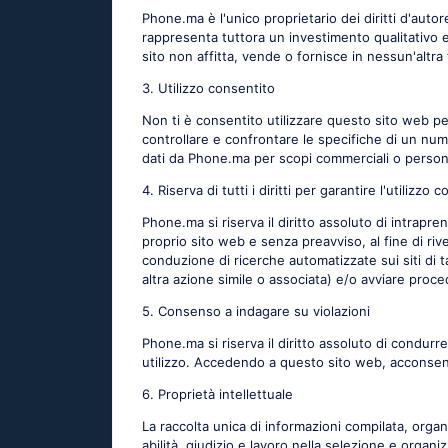
Phone.ma è l'unico proprietario dei diritti d'auto
rappresenta tuttora un investimento qualitativo e
sito non affitta, vende o fornisce in nessun'altra f
3. Utilizzo consentito
Non ti è consentito utilizzare questo sito web per 
controllare e confrontare le specifiche di un numer
dati da Phone.ma per scopi commerciali o persona
4. Riserva di tutti i diritti per garantire l'utilizz
Phone.ma si riserva il diritto assoluto di intrapr
proprio sito web e senza preavviso, al fine di riv
conduzione di ricerche automatizzate sui siti di tali
altra azione simile o associata) e/o avviare proced
5. Consenso a indagare su violazioni
Phone.ma si riserva il diritto assoluto di condurre
utilizzo. Accedendo a questo sito web, acconsent
6. Proprietà intellettuale
La raccolta unica di informazioni compilata, org
abilità, giudizio e lavoro nella selezione e organ