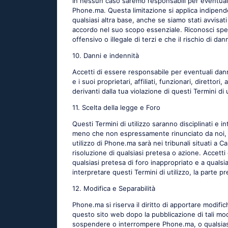
In nessun caso saremo responsabili per eventuali dan
Phone.ma. Questa limitazione si applica indipende
qualsiasi altra base, anche se siamo stati avvisati
accordo nel suo scopo essenziale. Riconosci spe
offensivo o illegale di terzi e che il rischio di d
10. Danni e indennità
Accetti di essere responsabile per eventuali danni
e i suoi proprietari, affiliati, funzionari, diretto
derivanti dalla tua violazione di questi Termini di u
11. Scelta della legge e Foro
Questi Termini di utilizzo saranno disciplinati e 
meno che non espressamente rinunciato da noi, la 
utilizzo di Phone.ma sarà nei tribunali situati a Ca
risoluzione di qualsiasi pretesa o azione. Accetti 
qualsiasi pretesa di foro inappropriato e a qualsi
interpretare questi Termini di utilizzo, la parte p
12. Modifica e Separabilità
Phone.ma si riserva il diritto di apportare modific
questo sito web dopo la pubblicazione di tali modi
sospendere o interrompere Phone.ma, o qualsiasi