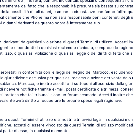
ni diretti, indiretti, punitivi, incidentali, speciali o consequenziali che 
ntemente dal fatto che la responsabilità presunta sia basata su contratt
 della possibilità di tali danni, e anche in circostanze che fanno fallire 
cificamente che Phone.ma non sarà responsabile per i contenuti degli u
anni o danni derivanti da quanto sopra è interamente tuo.
 derivanti da qualsiasi violazione di questi Termini di utilizzo. Accetti
ri, agenti e dipendenti da qualsiasi reclamo o richiesta, comprese le ragion
tilizzo, o qualsiasi violazione di qualsiasi legge o dei diritti di terzi che s
interpretati in conformità con le leggi del Regno del Marocco, escludendo 
giurisdizione esclusiva per qualsiasi reclamo o azione derivante da o rel
sablanca, Marocco, e inoltre accetti e ti sottoponi all'esercizio della giuris
di ricevere notifiche tramite e-mail, posta certificata o altri mezzi cons
asi pretesa che tali tribunali siano un forum scomodo. Accetti inoltre che,
revalente avrà diritto a recuperare le proprie spese legali ragionevoli.
he a questi Termini di utilizzo e ai nostri altri avvisi legali in qualsiasi
fiche, accetti di essere vincolato da questi Termini di utilizzo modificat
 parte di esso, in qualsiasi momento.