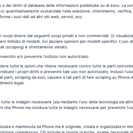
re e dei diritti di database delle informazioni pubblicate su di esso. La c
/o quantitativamente sostanziale nella selezione, ottenimento, verifica,
orma i suoi dati ad altri siti web, servizi, ecc.
scopi diversi dai seguenti scopi privati e non commerciali: (i) visualizzar
o limitato di modelli; (iv) lasciare opinioni per modelli specifici. L'uso 
li (scraping) è strettamente vietato.
o consentito e/o prevenire l'utilizzo non autorizzato
endere tutte le azioni che ritiene necessarie contro tutte le parti coinvol
endicare i propri diritti e prevenire tale uso non autorizzato, incluso l'
 parti, scraping da essi, causare a tali parti di fare scraping su Phone.ma, v
imenti legali.
 tutte le indagini necessarie (sia mediante l'uso della tecnologia sia altri
i che Phone.ma conduca tutte le indagini necessarie per prevenire l'us
anizzata e mantenuta da Phone.ma è originale, creata e organizzata in mo
izzazione complessiva. Ciò include le nostre ricerche, esame personale di 