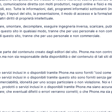
 comunicazione diretta con molti produttori, negozi online e fisici e mig
bili, ecc. Tutte le informazioni, dati, programmi informatici sottostanti (
gn, il layout del sito, la presentazione, il modo di accesso e la forma/se
ltri diritti di proprietà intellettuale.
care, smontare, decompilare, eseguire ingegneria inversa, scaricare, pubb
di questo sito in qualsiasi modo, tranne che per uso personale e non com
 di questo sito, tranne che per uso personale e non commerciale.
e parte del contenuto creato dagli editori del sito. Phone.ma non contro
e.ma non sia responsabile della disponibilità o del contenuto di tali siti di
e servizi inclusi in o disponibili tramite Phone.ma sono forniti "così come 
e servizi inclusi in o disponibili tramite questo sito sono forniti senza ga
erciabilità, idoneità per uno scopo particolare o non violazione. Noi e 
 prodotti o servizi inclusi in o disponibili tramite Phone.ma siano accurat
re; che eventuali difetti o errori verranno corretti; o che Phone.ma sia p