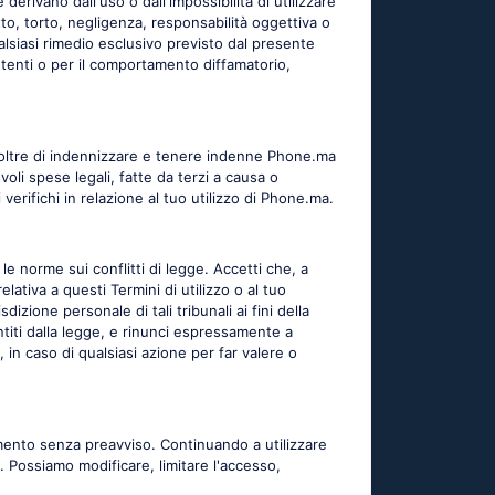
derivano dall'uso o dall'impossibilità di utilizzare
o, torto, negligenza, responsabilità oggettiva o
qualsiasi rimedio esclusivo previsto dal presente
tenti o per il comportamento diffamatorio,
 inoltre di indennizzare e tenere indenne Phone.ma
evoli spese legali, fatte da terzi a causa o
i verifichi in relazione al tuo utilizzo di Phone.ma.
le norme sui conflitti di legge. Accetti che, a
ativa a questi Termini di utilizzo o al tuo
dizione personale di tali tribunali ai fini della
entiti dalla legge, e rinunci espressamente a
 in caso di qualsiasi azione per far valere o
 momento senza preavviso. Continuando a utilizzare
i. Possiamo modificare, limitare l'accesso,