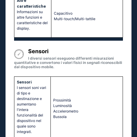
Altre
caratteristiche
Informazioni su
Capacitivo
altre funzioni e
Multi-touch/Multi-tattile
caratteristiche del
display.
Sensori
I diversi sensori eseguono differenti misurazioni
quantitative e convertono i valori fisici in segnali riconoscibili
dal dispositivo mobile.
Sensori
I sensori soni vari
di tipo e
destinazione e
Prossimità
aumentano
Luminosità
l'intera
Accelerometro
funzionalità del
Bussola
dispositivo nel
quale sono
integrati.