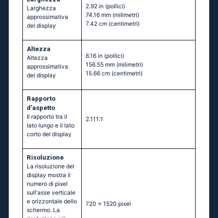
2.92 in
(pollici)
Larghezza
74.16 mm
(milimetri)
approssimativa
7.42 cm
(centimetri)
del display
Altezza
6.16 in
(pollici)
Altezza
156.55 mm
(milimetri)
approssimativa
15.66 cm
(centimetri)
del display
Rapporto
d'aspetto
Il rapporto tra il
2.111:1
lato lungo e il lato
corto del display
Risoluzione
La risoluzione del
display mostra il
numero di pixel
sull'asse verticale
e orizzontale dello
720 x 1520 pixel
schermo. La