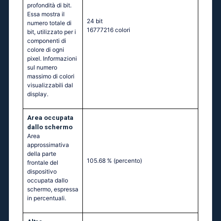
profondità di bit.
Essa mostra il
24 bit
numero totale di
16777216 colori
bit, utilizzato per i
componenti di
colore di ogni
pixel. Informazioni
sul numero
massimo di colori
visualizzabili dal
display.
Area occupata
dallo schermo
Area
approssimativa
della parte
105.68 %
(percento)
frontale del
dispositivo
occupata dallo
schermo, espressa
in percentuali.