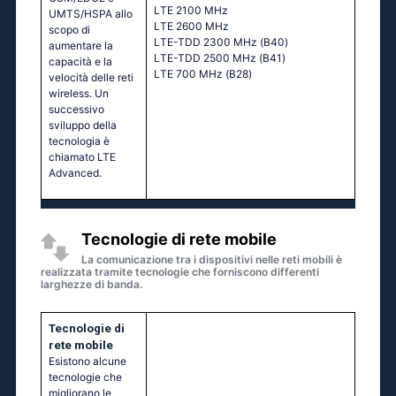
LТЕ 2100 МНz
UMTS/HSPA allo
LТЕ 2600 МНz
scopo di
LТЕ-ТDD 2300 МНz (В40)
aumentare la
LТЕ-ТDD 2500 МНz (В41)
capacità e la
LТЕ 700 МНz (В28)
velocità delle reti
wireless. Un
successivo
sviluppo della
tecnologia è
chiamato LTE
Advanced.
Tecnologie di rete mobile
La comunicazione tra i dispositivi nelle reti mobili è
realizzata tramite tecnologie che forniscono differenti
larghezze di banda.
Tecnologie di
rete mobile
Esistono alcune
tecnologie che
migliorano le