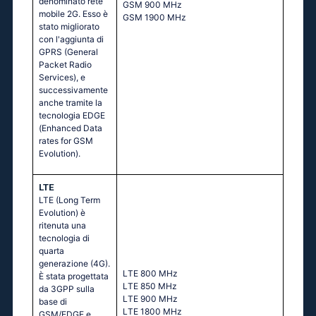
denominato rete
GSМ 900 МНz
mobile 2G. Esso è
GSМ 1900 МНz
stato migliorato
con l'aggiunta di
GPRS (General
Packet Radio
Services), e
successivamente
anche tramite la
tecnologia EDGE
(Enhanced Data
rates for GSM
Evolution).
LTE
LTE (Long Term
Evolution) è
ritenuta una
tecnologia di
quarta
generazione (4G).
LТЕ 800 МНz
È stata progettata
LТЕ 850 МНz
da 3GPP sulla
LТЕ 900 МНz
base di
LТЕ 1800 МНz
GSM/EDGE e