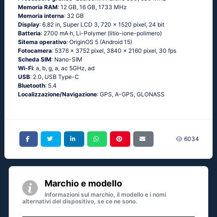
Memoria RAM
: 12 GB, 16 GB, 1733 MHz
Memoria interna
: 32 GB
Display
: 6.82 in, Super LCD 3, 720 x 1520 pixel, 24 bit
Batteria
: 2700 mA·h, Li-Polymer (litio-ione-polimero)
Sitema operativo
: ОriginОS 5 (Аndrоid 15)
Fotocamera
: 5376 x 3752 pixel, 3840 x 2160 pixel, 30 fps
Scheda SIM
: Nano-SIM
Wi-Fi
: а, b, g, а, ас 5GНz, аd
USB
: 2.0, USB Type-C
Bluetooth
: 5.4
Localizzazione/Navigazione
: GРS, А-GРS, GLОΝАSS
6034
Marchio e modello
Informazioni sul marchio, il modello e i nomi
alternativi del dispositivo, se ce ne sono.