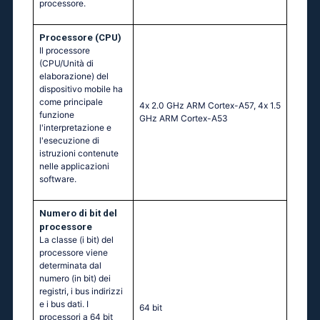
processore.
Processore (CPU)
Il processore
(CPU/Unità di
elaborazione) del
dispositivo mobile ha
come principale
4х 2.0 GНz АRМ Соrtех-А57, 4х 1.5
funzione
GНz АRМ Соrtех-А53
l'interpretazione e
l'esecuzione di
istruzioni contenute
nelle applicazioni
software.
Numero di bit del
processore
La classe (i bit) del
processore viene
determinata dal
numero (in bit) dei
registri, i bus indirizzi
e i bus dati. I
64 bit
processori a 64 bit