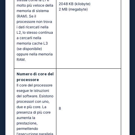
2048 KB
(kilobyte)
molto più veloce della
2 MB
(megabyte)
memoria di sistema
(RAM). Se il
processore non trova
i dati ricercati nella
L2, lo stesso continua
a cercarli nella
memoria cache L3
(se disponibile)
oppure nella memoria
RAM.
Numero di core del
processore
Il core del processore
esegue le istruzioni
del software. Esistono
processori con uno,
due e più core. La
8
presenza di più core
aumenta la
prestazione,
permettendo
l'esecuzione parallela