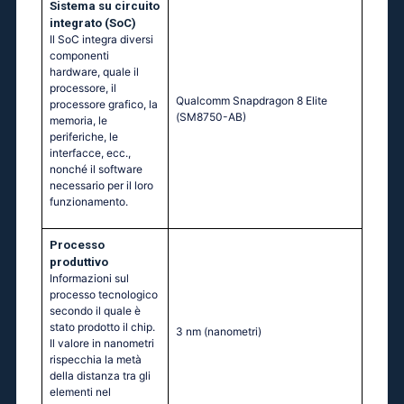
Sistema su circuito
integrato (SoC)
Il SoC integra diversi
componenti
hardware, quale il
processore, il
Quаlсоmm Snарdrаgоn 8 Еlitе
processore grafico, la
(SМ8750-АВ)
memoria, le
periferiche, le
interfacce, ecc.,
nonché il software
necessario per il loro
funzionamento.
Processo
produttivo
Informazioni sul
processo tecnologico
secondo il quale è
stato prodotto il chip.
3 nm
(nanometri)
Il valore in nanometri
rispecchia la metà
della distanza tra gli
elementi nel