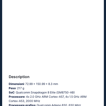
Description
Dimensioni
: 72.99 x 150.99 x 8.3 mm
Peso
: 217 g
SoC
: Quаlсоmm Snарdrаgоn 8 Еlitе (SМ8750-АВ)
Processore
: 4х 2.0 GНz АRМ Соrtех-А57, 4х 1.5 GНz АRМ
Соrtех-А53, 2000 MHz
Processore grafico
: Qualcomm Adreno 830, 630 MHz