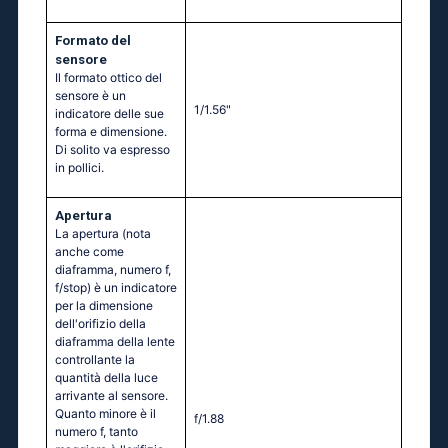
Formato del
sensore
Il formato ottico del
sensore è un
1/1.56"
indicatore delle sue
forma e dimensione.
Di solito va espresso
in pollici.
Apertura
La apertura (nota
anche come
diaframma, numero f,
f/stop) è un indicatore
per la dimensione
dell'orifizio della
diaframma della lente
controllante la
quantità della luce
arrivante al sensore.
Quanto minore è il
f/1.88
numero f, tanto