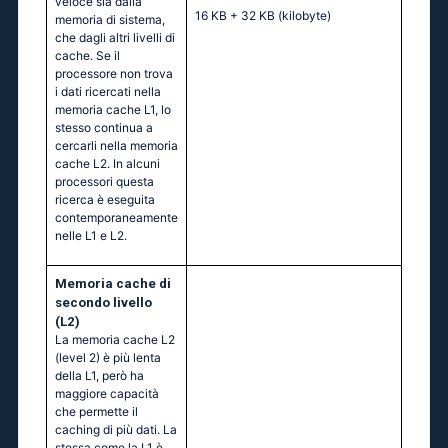
veloce sia dalla
16 KB + 32 KB
(kilobyte)
memoria di sistema,
che dagli altri livelli di
cache. Se il
processore non trova
i dati ricercati nella
memoria cache L1, lo
stesso continua a
cercarli nella memoria
cache L2. In alcuni
processori questa
ricerca è eseguita
contemporaneamente
nelle L1 e L2.
Memoria cache di
secondo livello
(L2)
La memoria cache L2
(level 2) è più lenta
della L1, però ha
maggiore capacità
che permette il
caching di più dati. La
stessa come la L1 è