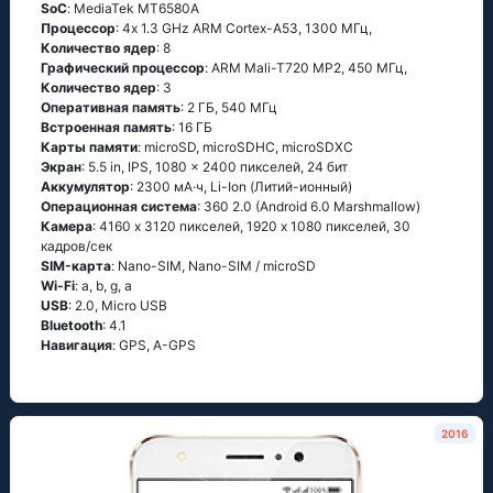
SoC
: МеdiаТеk МТ6580А
Процессор
: 4х 1.3 GНz АRМ Соrtех-А53, 1300 МГц,
Количество ядер
: 8
Графический процессор
: ARM Mali-T720 MP2, 450 МГц,
Количество ядер
: 3
Оперативная память
: 2 ГБ, 540 МГц
Встроенная память
: 16 ГБ
Карты памяти
: microSD, microSDHC, microSDXC
Экран
: 5.5 in, IPS, 1080 x 2400 пикселей, 24 бит
Аккумулятор
: 2300 мА·ч, Li-Ion (Литий-ионный)
Oперационная система
: 360 2.0 (Аndrоid 6.0 Маrshmаllоw)
Камера
: 4160 x 3120 пикселей, 1920 x 1080 пикселей, 30
кадров/сек
SIM-карта
: Nano-SIM, Nano-SIM / microSD
Wi-Fi
: а, b, g, а
USB
: 2.0, Micro USB
Bluetooth
: 4.1
Навигация
: GРS, А-GРS
2016