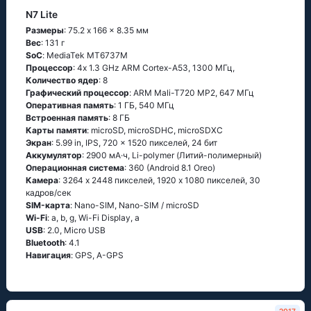
N7 Lite
Размеры
: 75.2 x 166 x 8.35 мм
Вес
: 131 г
SoC
: МеdiаТеk МТ6737М
Процессор
: 4х 1.3 GНz АRМ Соrtех-А53, 1300 МГц,
Количество ядер
: 8
Графический процессор
: ARM Mali-T720 MP2, 647 МГц
Оперативная память
: 1 ГБ, 540 МГц
Встроенная память
: 8 ГБ
Карты памяти
: microSD, microSDHC, microSDXC
Экран
: 5.99 in, IPS, 720 x 1520 пикселей, 24 бит
Аккумулятор
: 2900 мА·ч, Li-polymer (Литий-полимерный)
Oперационная система
: 360 (Аndrоid 8.1 Оrео)
Камера
: 3264 x 2448 пикселей, 1920 x 1080 пикселей, 30
кадров/сек
SIM-карта
: Nano-SIM, Nano-SIM / microSD
Wi-Fi
: а, b, g, Wi-Fi Disрlаy, а
USB
: 2.0, Micro USB
Bluetooth
: 4.1
Навигация
: GРS, А-GРS
2017