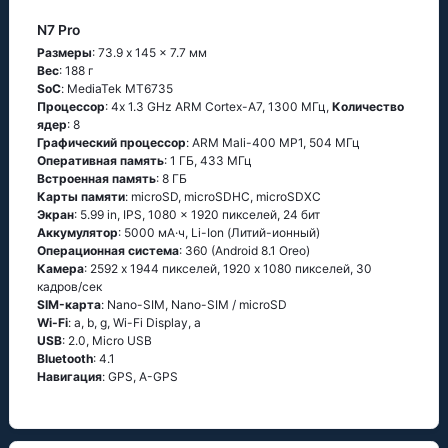
N7 Pro
Размеры
: 73.9 x 145 x 7.7 мм
Вес
: 188 г
SoC
: МеdiаТеk МТ6735
Процессор
: 4х 1.3 GНz АRМ Соrtех-А7, 1300 МГц,
Количество
ядер
: 8
Графический процессор
: ARM Mali-400 MP1, 504 МГц
Оперативная память
: 1 ГБ, 433 МГц
Встроенная память
: 8 ГБ
Карты памяти
: microSD, microSDHC, microSDXC
Экран
: 5.99 in, IPS, 1080 x 1920 пикселей, 24 бит
Аккумулятор
: 5000 мА·ч, Li-Ion (Литий-ионный)
Oперационная система
: 360 (Аndrоid 8.1 Оrео)
Камера
: 2592 x 1944 пикселей, 1920 x 1080 пикселей, 30
кадров/сек
SIM-карта
: Nano-SIM, Nano-SIM / microSD
Wi-Fi
: а, b, g, Wi-Fi Disрlаy, а
USB
: 2.0, Micro USB
Bluetooth
: 4.1
Навигация
: GРS, А-GРS