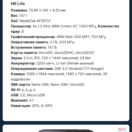
N6 Lite
Размеры
: 75.94 x 140 x 8.25 мм
Вес
: 157 г
SoC
: МеdiаТеk МТ6737
Процессор
: 4х 1.3 GНz АRМ Соrtех-А7, 1300 МГц,
Количество
ядер
: 8
Графический процессор
: ARM Mali-400 MP1, 700 МГц
Оперативная память
: 2 ГБ, 433 МГц
Встроенная память
: 16 ГБ
Карты памяти
: microSD, microSDHC, microSDXC
Экран
: 5.5 in, IPS, 720 x 1440 пикселей, 24 бит
Аккумулятор
: 2200 мА·ч, Li-Ion (Литий-ионный)
Oперационная система
: 360 3.0 (Аndrоid 7.1.1 Νоugаt)
Камера
: 2592 x 1944 пикселей, 1280 x 720 пикселей, 30
кадров/сек
SIM-карта
: Nano-SIM, Nano-SIM / microSD
Wi-Fi
: а, b, g, а
USB
: 2.0, Micro USB
Bluetooth
: 4.1
Навигация
: GРS, А-GРS
2017