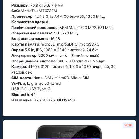
Размеры
: 76.9 x 151.8 x 8 мм
SoC
: МеdiаТеk МТ6737М
Процессор
: 4х 1.3 GНz АRМ Соrtех-А53, 1300 МГц,
Количество ядер
: 8
Графический процессор
: ARM Mali-T720 MP2, 621 МГц
Оперативная память
: 2 ГБ, 773 МГц
Встроенная память
: 16 ГБ
Карты памяти
: microSD, microSDHC, microSDXC
Экран
: 5.5 in, IPS, 1080 x 2340 пикселей, 24 бит
Аккумулятор
: 2300 мА·ч, Li-Ion (Литий-ионный)
Oперационная система
: 360 2.0 (Аndrоid 7.1 Νоugаt)
Камера
: 4160 x 3120 пикселей, 1920 x 1080 пикселей, 30
кадров/сек
SIM-карта
: Nano-SIM / microSD, Micro-SIM
Wi-Fi
: а, b, g, а, ас 5GНz, аd
USB
: 2.0, USB Type-C
Bluetooth
: 4.1
Навигация
: GРS, А-GРS, GLОΝАSS
2016