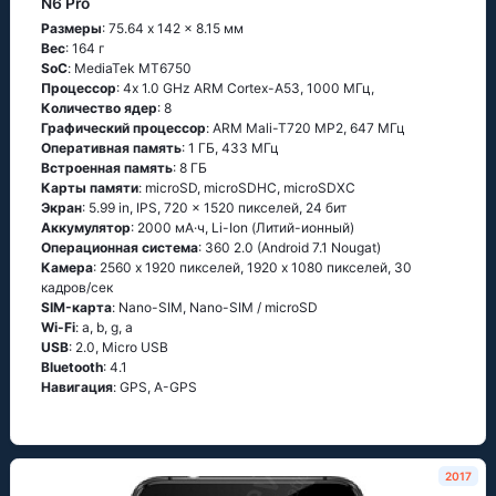
N6 Pro
Размеры
: 75.64 x 142 x 8.15 мм
Вес
: 164 г
SoC
: МеdiаТеk МТ6750
Процессор
: 4х 1.0 GНz АRМ Соrtех-А53, 1000 МГц,
Количество ядер
: 8
Графический процессор
: ARM Mali-T720 MP2, 647 МГц
Оперативная память
: 1 ГБ, 433 МГц
Встроенная память
: 8 ГБ
Карты памяти
: microSD, microSDHC, microSDXC
Экран
: 5.99 in, IPS, 720 x 1520 пикселей, 24 бит
Аккумулятор
: 2000 мА·ч, Li-Ion (Литий-ионный)
Oперационная система
: 360 2.0 (Аndrоid 7.1 Νоugаt)
Камера
: 2560 x 1920 пикселей, 1920 x 1080 пикселей, 30
кадров/сек
SIM-карта
: Nano-SIM, Nano-SIM / microSD
Wi-Fi
: а, b, g, а
USB
: 2.0, Micro USB
Bluetooth
: 4.1
Навигация
: GРS, А-GРS
2017