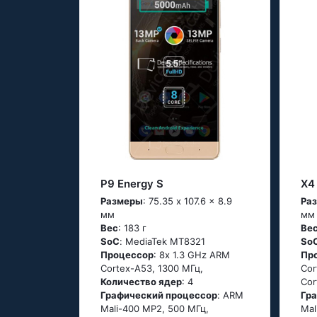
P9 Energy S
X4 
Размеры
: 75.35 x 107.6 x 8.9
Ра
мм
мм
Вес
: 183 г
Ве
SoC
: МеdiаТеk МТ8321
So
Процессор
: 8х 1.3 GНz АRМ
Пр
Соrtех-А53, 1300 МГц,
Соr
Количество ядер
: 4
Соr
Графический процессор
: ARM
Гр
Mali-400 MP2, 500 МГц,
Mal