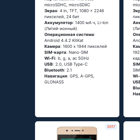
microSDHC, microSDXC
mic
Экран
: 4 in, TFT, 1080 x 2246
Эк
пикселей, 24 бит
пик
Аккумулятор
: 1400 мА·ч, Li-Ion
Ак
(Литий-ионный)
(Ли
Oперационная система
:
Oп
Аndrоid 4.4.2 ΚitΚаt
Аnd
Камера
: 1600 x 1944 пикселей
Ка
SIM-карта
: Nano-SIM
192
Wi-Fi
: b, g, а, ас 5GНz
кад
USB
: 2.0, USB Type-C
SI
Bluetooth
: 2.1
SI
Навигация
: GРS, А-GРS,
Wi-
GLОΝАSS
US
Blu
На
2017