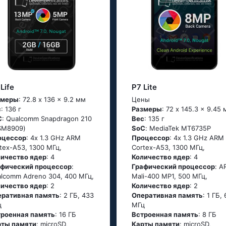
Life
P7 Lite
змеры
: 72.8 x 136 x 9.2 мм
Цены
с
: 136 г
Размеры
: 72 x 145.3 x 9.45
C
: Quаlсоmm Snарdrаgоn 210
Вес
: 135 г
SМ8909)
SoC
: МеdiаТеk МТ6735Р
оцессор
: 4х 1.3 GНz АRМ
Процессор
: 4х 1.3 GНz АRМ
tех-А53, 1300 МГц,
Соrtех-А53, 1300 МГц,
личество ядер
: 4
Количество ядер
: 4
афический процессор
:
Графический процессор
: A
lcomm Adreno 304, 400 МГц,
Mali-400 MP1, 500 МГц,
личество ядер
: 2
Количество ядер
: 2
еративная память
: 2 ГБ, 433
Оперативная память
: 1 ГБ,
ц
МГц
троенная память
: 16 ГБ
Встроенная память
: 8 ГБ
рты памяти
: microSD,
Карты памяти
: microSD,