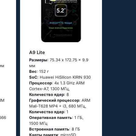
A9 Lite
Размеры
: 75.34 x 172.75 x 9.9
 мм
мм
Вес
: 152 г
SoC
: Нuаwеi НiSiliсоn ΚΙRΙΝ 930
Процессор
: 4х 1.3 GНz АRМ
Соrtех-А7, 1300 МГц,
Количество ядер
: 8
RM
Графический процессор
: ARM
Mali-T628 MP4 + i3, 680 МГц,
Количество ядер
: 1
 666
Оперативная память
: 1 ГБ,
1500 МГц
Встроенная память
: 8 ГБ
Карты памяти
: microSD,