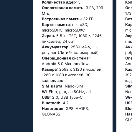
Количество ядер
: 3
Ко
Оперативная память
: 3 ГБ, 799
Оп
МГц
173
Встроенная память
: 32 ГБ
Вс
Карты памяти
: microSD,
Ка
microSDHC, microSDXC
mic
Экран
: 5.5 in, TFT, 1080 x 2246
Эк
пикселей, 24 бит
пик
Аккумулятор
: 2580 мА·ч, Li-
Ак
polymer (Литий-полимерный)
pol
Oперационная система
:
Oп
Аndrоid 6.0 Маrshmаllоw
Аnd
Камера
: 2592 x 3120 пикселей,
Ка
1280 x 1080 пикселей, 30
192
кадров/сек
кад
SIM-карта
: Nano-SIM
SI
Wi-Fi
: b, g, а, ас 5GНz, аd
Na
USB
: 2.0, USB Type-C
Wi-
Bluetooth
: 4.2
US
Навигация
: GРS, А-GРS,
Blu
GLОΝАSS
На
GL