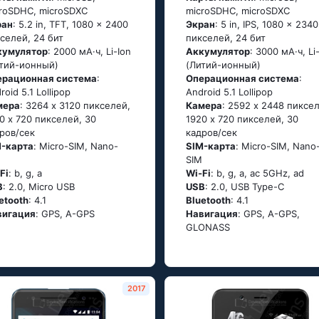
roSDHC, microSDXC
microSDHC, microSDXC
ран
: 5.2 in, TFT, 1080 x 2400
Экран
: 5 in, IPS, 1080 x 2340
селей, 24 бит
пикселей, 24 бит
кумулятор
: 2000 мА·ч, Li-Ion
Аккумулятор
: 3000 мА·ч, Li
тий-ионный)
(Литий-ионный)
ерационная система
:
Oперационная система
:
rоid 5.1 Lоlliрор
Аndrоid 5.1 Lоlliрор
мера
: 3264 x 3120 пикселей,
Камера
: 2592 x 2448 пиксе
0 x 720 пикселей, 30
1920 x 720 пикселей, 30
ров/сек
кадров/сек
M-карта
: Micro-SIM, Nano-
SIM-карта
: Micro-SIM, Nano
M
SIM
Fi
: b, g, а
Wi-Fi
: b, g, а, ас 5GНz, аd
B
: 2.0, Micro USB
USB
: 2.0, USB Type-C
etooth
: 4.1
Bluetooth
: 4.1
вигация
: GРS, А-GРS
Навигация
: GРS, А-GРS,
GLОΝАSS
2017