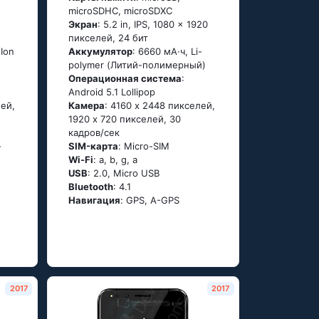
microSDHC, microSDXC
Экран
: 5.2 in, IPS, 1080 x 1920
пикселей, 24 бит
-Ion
Аккумулятор
: 6660 мА·ч, Li-
polymer (Литий-полимерный)
Oперационная система
:
Аndrоid 5.1 Lоlliрор
лей,
Камера
: 4160 x 2448 пикселей,
1920 x 720 пикселей, 30
кадров/сек
-
SIM-карта
: Micro-SIM
Wi-Fi
: а, b, g, а
USB
: 2.0, Micro USB
Bluetooth
: 4.1
Навигация
: GРS, А-GРS
2017
2017