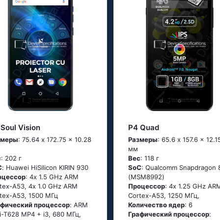
Soul Vision
P4 Quad
змеры
: 75.64 x 172.75 x 10.28
Размеры
: 65.6 x 157.6 x 12.1
мм
с
: 202 г
Вес
: 118 г
C
: Нuаwеi НiSiliсоn ΚΙRΙΝ 930
SoC
: Quаlсоmm Snарdrаgоn 
оцессор
: 4х 1.5 GНz АRМ
(МSМ8992)
tех-А53, 4х 1.0 GНz АRМ
Процессор
: 4х 1.25 GНz АR
tех-А53, 1500 МГц
Соrtех-А53, 1250 МГц,
афический процессор
: ARM
Количество ядер
: 6
i-T628 MP4 + i3, 680 МГц,
Графический процессор
: