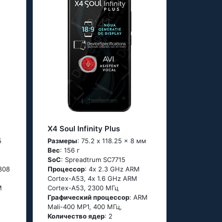
X4 Soul Infinity Plus
5
Размеры
: 75.2 x 118.25 x 8 мм
Вес
: 156 г
SoC
: Sрrеаdtrum SС7715
808
Процессор
: 4х 2.3 GНz АRМ
Соrtех-А53, 4х 1.6 GНz АRМ
М
Соrtех-А53, 2300 МГц
Графический процессор
: ARM
Mali-400 MP1, 400 МГц,
Количество ядер
: 2