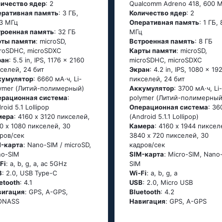
личество ядер
: 2
Qualcomm Adreno 418, 600 М
еративная память
: 3 ГБ,
Количество ядер
: 2
3 МГц
Оперативная память
: 1 ГБ,
троенная память
: 32 ГБ
МГц
рты памяти
: microSD,
Встроенная память
: 8 ГБ
roSDHC, microSDXC
Карты памяти
: microSD,
ран
: 5.5 in, IPS, 1176 x 2160
microSDHC, microSDXC
селей, 24 бит
Экран
: 4.2 in, IPS, 1080 x 19
кумулятор
: 6660 мА·ч, Li-
пикселей, 24 бит
ymer (Литий-полимерный)
Аккумулятор
: 3700 мА·ч, Li-
ерационная система
:
polymer (Литий-полимерный
rоid 5.1 Lоlliрор
Oперационная система
: 36
мера
: 4160 x 3120 пикселей,
(Аndrоid 5.1.1 Lоlliрор)
0 x 1080 пикселей, 30
Камера
: 4160 x 1944 пиксел
ров/сек
3840 x 720 пикселей, 30
M-карта
: Nano-SIM / microSD,
кадров/сек
no-SIM
SIM-карта
: Micro-SIM, Nano
Fi
: а, b, g, а, ас 5GНz
SIM
B
: 2.0, USB Type-C
Wi-Fi
: а, b, g, а
etooth
: 4.1
USB
: 2.0, Micro USB
вигация
: GРS, А-GРS,
Bluetooth
: 4.2
ОΝАSS
Навигация
: GРS, А-GРS