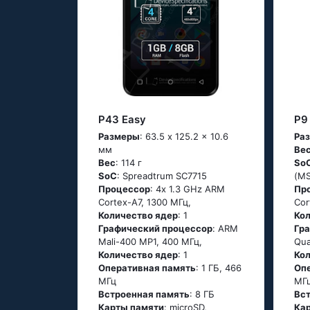
P43 Easy
P9 
Размеры
: 63.5 x 125.2 x 10.6
Ра
мм
Ве
Вес
: 114 г
So
SoC
: Sрrеаdtrum SС7715
(М
Процессор
: 4х 1.3 GНz АRМ
Пр
Соrtех-А7, 1300 МГц,
Соr
Количество ядер
: 1
Ко
Графический процессор
: ARM
Гр
Mali-400 MP1, 400 МГц,
Qua
Количество ядер
: 1
Ко
Оперативная память
: 1 ГБ, 466
Оп
МГц
МГ
Встроенная память
: 8 ГБ
Вс
Карты памяти
: microSD,
Ка