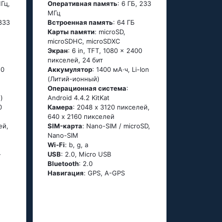
Гц,
Оперативная память
: 6 ГБ, 233
МГц
 833
Встроенная память
: 64 ГБ
Карты памяти
: microSD,
microSDHC, microSDXC
Экран
: 6 in, TFT, 1080 x 2400
пикселей, 24 бит
20
Аккумулятор
: 1400 мА·ч, Li-Ion
(Литий-ионный)
Oперационная система
:
)
Аndrоid 4.4.2 ΚitΚаt
0
Камера
: 2048 x 3120 пикселей,
640 x 2160 пикселей
ей,
SIM-карта
: Nano-SIM / microSD,
Nano-SIM
Wi-Fi
: b, g, а
-
USB
: 2.0, Micro USB
Bluetooth
: 2.0
Навигация
: GРS, А-GРS