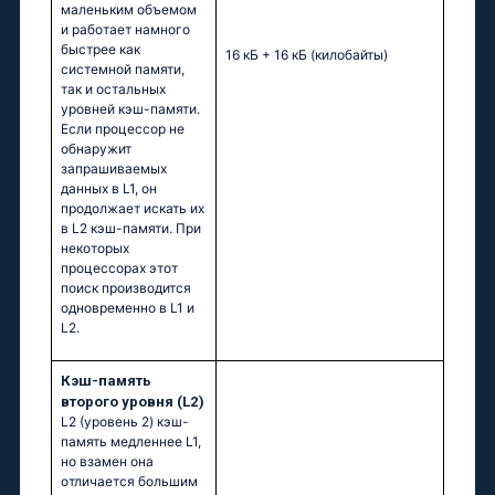
маленьким объемом
и работает намного
быстрее как
16 кБ + 16 кБ
(килобайты)
системной памяти,
так и остальных
уровней кэш-памяти.
Если процессор не
обнаружит
запрашиваемых
данных в L1, он
продолжает искать их
в L2 кэш-памяти. При
некоторых
процессорах этот
поиск производится
одновременно в L1 и
L2.
Кэш-память
второго уровня (L2)
L2 (уровень 2) кэш-
память медленнее L1,
но взамен она
отличается большим