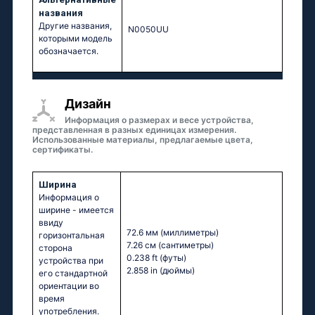
названия
Другие названия,
N0050UU
которыми модель
обозначается.
Дизайн
Информация о размерах и весе устройства,
представленная в разных единицах измерения.
Использованные материалы, предлагаемые цвета,
сертификаты.
Ширина
Информация о
ширине - имеется
ввиду
72.6 мм
(миллиметры)
горизонтальная
7.26 см
(сантиметры)
сторона
0.238 ft
(футы)
устройства при
2.858 in
(дюймы)
его стандартной
ориентации во
время
употребления.