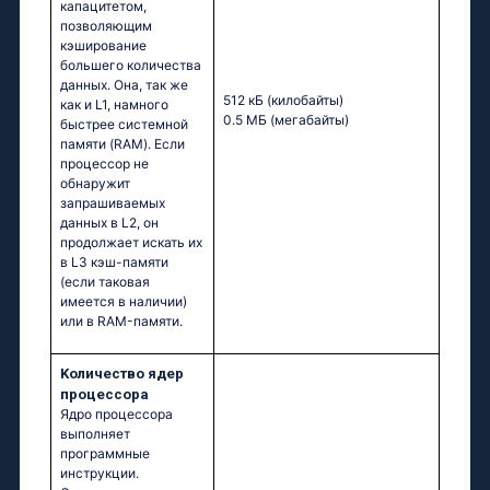
капацитетом,
позволяющим
кэширование
большего количества
данных. Она, так же
512 кБ
(килобайты)
как и L1, намного
0.5 МБ
(мегабайты)
быстрее системной
памяти (RAM). Если
процессор не
обнаружит
запрашиваемых
данных в L2, он
продолжает искать их
в L3 кэш-памяти
(если таковая
имеется в наличии)
или в RAM-памяти.
Kоличество ядер
процессора
Ядро процессора
выполняет
программные
инструкции.