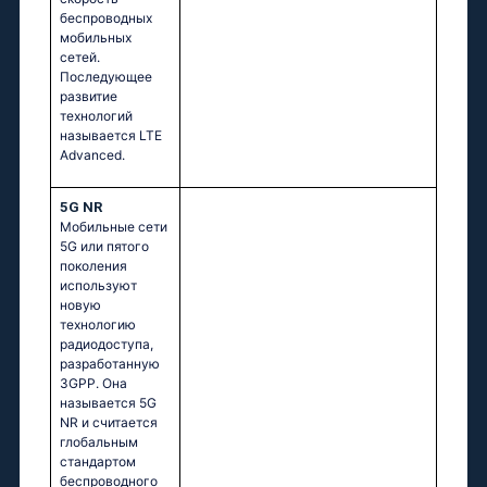
беспроводных
мобильных
сетей.
Последующее
развитие
технологий
называется LTE
Advanced.
5G NR
Мобильные сети
5G или пятого
поколения
используют
новую
технологию
радиодоступа,
разработанную
3GPP. Она
называется 5G
NR и считается
глобальным
стандартом
беспроводного