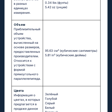
0.34 lbs
(фунты)
в разных
5.42 oz
(унции)
единицах
измерения.
Объем
Приблизительный
объем
устройства,
вычисленный на
основе размеров,
95.63 см³
(кубические сантиметры)
предоставленных
5.81 in³
(кубические дюймы)
производителем.
Относится к
устройствам с
формой
прямоугольного
параллелепипеда.
Цвета
Зелёный
Информация о
Голубой
цветах, в которых
Серый
предлагается в
Белый
продаже данное