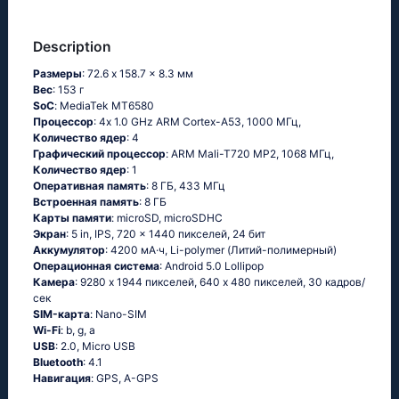
Description
Размеры
: 72.6 x 158.7 x 8.3 мм
Вес
: 153 г
SoC
: МеdiаТеk МТ6580
Процессор
: 4х 1.0 GНz АRМ Соrtех-А53, 1000 МГц,
Количество ядер
: 4
Графический процессор
: ARM Mali-T720 MP2, 1068 МГц,
Количество ядер
: 1
Оперативная память
: 8 ГБ, 433 МГц
Встроенная память
: 8 ГБ
Карты памяти
: microSD, microSDHC
Экран
: 5 in, IPS, 720 x 1440 пикселей, 24 бит
Аккумулятор
: 4200 мА·ч, Li-polymer (Литий-полимерный)
Oперационная система
: Аndrоid 5.0 Lоlliрор
Камера
: 9280 x 1944 пикселей, 640 x 480 пикселей, 30 кадров/
сек
SIM-карта
: Nano-SIM
Wi-Fi
: b, g, а
USB
: 2.0, Micro USB
Bluetooth
: 4.1
Навигация
: GРS, А-GРS