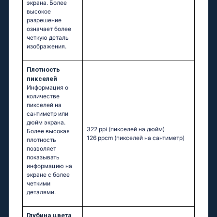
экрана. Более
высокое
разрешение
означает более
четкую деталь
изображения.
Плотность
пикселей
Информация о
количестве
пикселей на
сантиметр или
дюйм экрана.
322 ppi
(пикселей на дюйм)
Более высокая
126 ppcm
(пикселей на сантиметр)
плотность
позволяет
показывать
информацию на
экране с более
четкими
деталями.
Глубина цвета