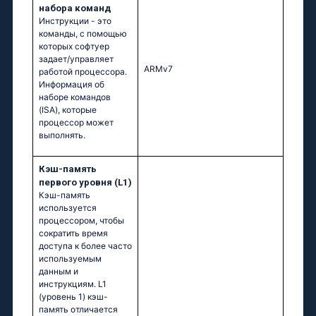
набора команд
Инструкции - это
команды, с помощью
которых софтуер
задает/управляет
ARMv7
работой процессора.
Информация об
наборе командов
(ISA), которые
процессор может
выполнять.
Кэш-память
первого уровня (L1)
Кэш-память
используется
процессором, чтобы
сократить время
доступа к более часто
используемым
данным и
инструкциям. L1
(уровень 1) кэш-
память отличается