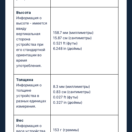
Высота
Информация о
высоте - имеется
ввиду
158.7 мм
(миллиметры)
вертикальная
15.87 см
(сантиметры)
сторона
0.521 ft
(футы)
устройства при
6.248 in
(дюймы)
его стандартной
ориентации во
время
употребления.
Толщина
Информация о
8.3 мм
(миллиметры)
толщине
0.83 см
(сантиметры)
устройства в
0.027 ft
(футы)
разных единицах
0.327 in
(дюймы)
измерения.
Вес
Информация о
153 г
(граммы)
весе устройства