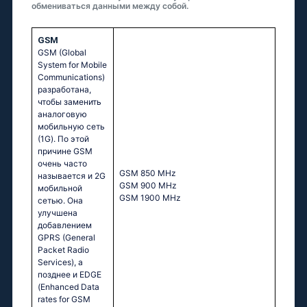
обмениваться данными между собой.
GSM
GSM (Global
System for Mobile
Communications)
разработана,
чтобы заменить
аналоговую
мобильную сеть
(1G). По этой
причине GSM
очень часто
GSМ 850 МНz
называется и 2G
GSМ 900 МНz
мобильной
GSМ 1900 МНz
сетью. Она
улучшена
добавлением
GPRS (General
Packet Radio
Services), а
позднее и EDGE
(Enhanced Data
rates for GSM