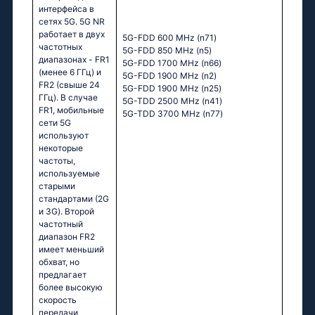
интерфейса в
сетях 5G. 5G NR
работает в двух
5G-FDD 600 MHz (n71)
частотных
5G-FDD 850 MHz (n5)
диапазонах - FR1
5G-FDD 1700 MHz (n66)
(менее 6 ГГц) и
5G-FDD 1900 MHz (n2)
FR2 (свыше 24
5G-FDD 1900 MHz (n25)
ГГц). В случае
5G-TDD 2500 MHz (n41)
FR1, мобильные
5G-TDD 3700 MHz (n77)
сети 5G
используют
некоторые
частоты,
используемые
старыми
стандартами (2G
и 3G). Второй
частотный
диапазон FR2
имеет меньший
обхват, но
предлагает
более высокую
скорость
передачи