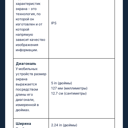
характеристик
экрана - это
технология, по
которой он
IPS
изготовлен и от
которой
напрямую
зависит качество
изображения
информации.
Диагональ
У мобильных
устройств размер
экрана
5 in
(дюймы)
выражается
127 мм
(миллиметры)
посредством
12.7 см
(сантиметры)
длины его
диагонали,
измеренной в
дюймах.
Ширина
2.24 in
(дюймы)