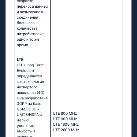
скорости
переноса данных
и возможность
соединения
большего
количества
потребителей в
одно и то же
время.
LTE
LTE (Long Term
Evolution)
определяется
как технология
четвертого
поколения (4G).
Она разработана
3GPP на базе
GSM/EDGE и
LТЕ 800 МНz
UMTS/HSPA с
LТЕ 900 МНz
целью
LТЕ 1800 МНz
увеличить
LТЕ 2600 МНz
емкость и
скорость