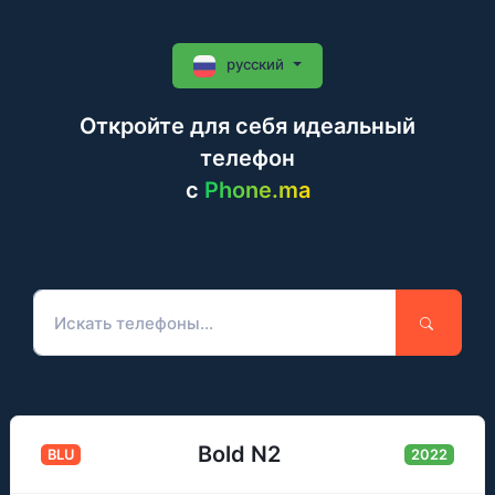
русский
Откройте для себя идеальный
телефон
c
Phone.ma
Bold N2
BLU
2022