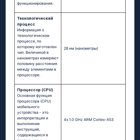
функционирования.
Технологический
процесс
Информация о
технологическом
процессе, по
которому изготовлен
28 нм
(нанометры)
чип. Величиной в
нанометрах измеряют
половину расстояния
между элементами в
процессоре.
Процессор (CPU)
Основная функция
процессора (CPU)
мобильного
устройства - это
интерпретация и
4х 1.0 GНz АRМ Соrtех-А53
выполнение
инструкций,
содержащихся в