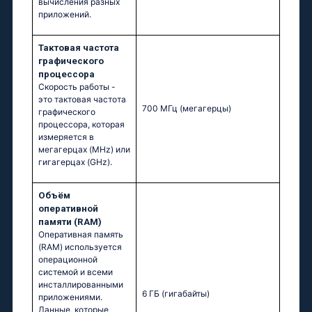
вычисления разных
приложений.
Тактовая частота
графического
процессора
Скорость работы -
это тактовая частота
700 МГц
(мегагерцы)
графического
процессора, которая
измеряется в
мегагерцах (MHz) или
гигагерцах (GHz).
Объём
оперативной
памяти (RAM)
Оперативная память
(RAM) используется
операционной
системой и всеми
инсталлированными
6 ГБ
(гигабайты)
приложениями.
Данные, которые