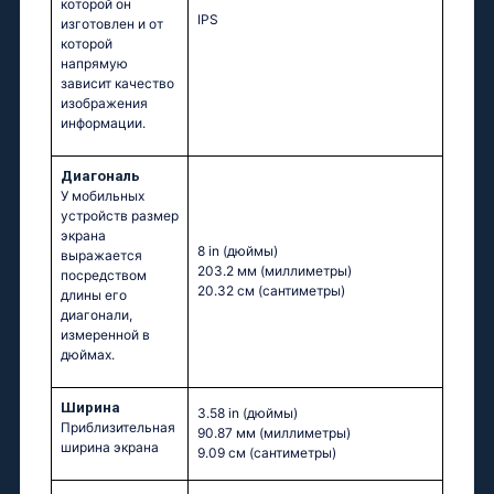
которой он
IPS
изготовлен и от
которой
напрямую
зависит качество
изображения
информации.
Диагональ
У мобильных
устройств размер
экрана
8 in
(дюймы)
выражается
203.2 мм
(миллиметры)
посредством
20.32 см
(сантиметры)
длины его
диагонали,
измеренной в
дюймах.
Ширина
3.58 in
(дюймы)
Приблизительная
90.87 мм
(миллиметры)
ширина экрана
9.09 см
(сантиметры)