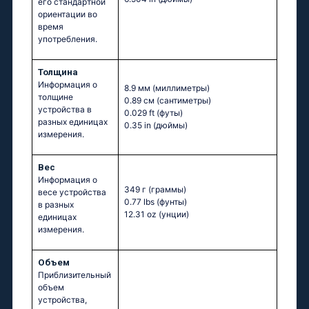
его стандартной
ориентации во
время
употребления.
Толщина
Информация о
8.9 мм
(миллиметры)
толщине
0.89 см
(сантиметры)
устройства в
0.029 ft
(футы)
разных единицах
0.35 in
(дюймы)
измерения.
Вес
Информация о
349 г
(граммы)
весе устройства
0.77 lbs
(фунты)
в разных
12.31 oz
(унции)
единицах
измерения.
Объем
Приблизительный
объем
устройства,