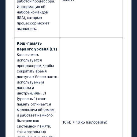
работой процессора.
Информация об
наборе командов
(ISA), которые
процессор может
выполнять.
Кэш-память
первого уровня (L1)
Кэш-память
используется
процессором, чтобы
сократить время
доступа к более часто
используемым
данным и
инструкциям. L1
(уровень 1) кэш-
память отличается
маленьким объемом
и работает намного
быстрее как
16 кБ + 16 кБ
(килобайты)
системной памяти,
так и остальных