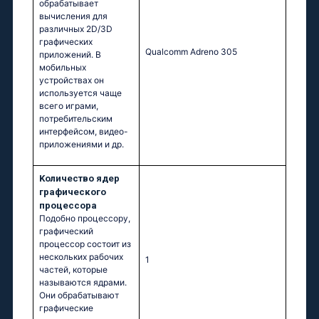
обрабатывает
вычисления для
различных 2D/3D
графических
Qualcomm Adreno 305
приложений. В
мобильных
устройствах он
используется чаще
всего играми,
потребительским
интерфейсом, видео-
приложениями и др.
Kоличество ядер
графического
процессора
Подобно процессору,
графический
процессор состоит из
нескольких рабочих
1
частей, которые
называются ядрами.
Они обрабатывают
графические