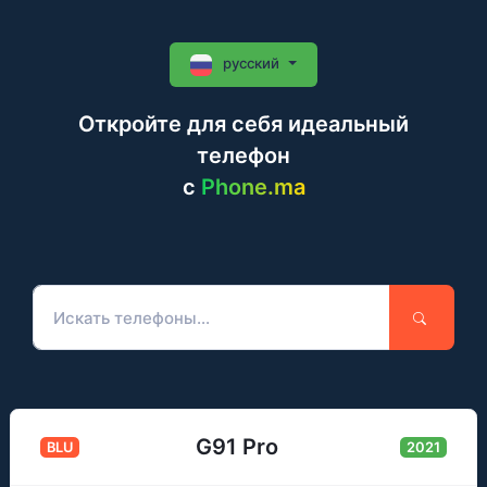
русский
Откройте для себя идеальный
телефон
c
Phone.ma
G91 Pro
BLU
2021