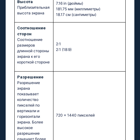
Высота
7.16 in
(дюймы)
Приблизительная
181.75 мм
(миллиметры)
высота экрана
18.17 см
(сантиметры)
Соотношение
сторон
Соотношение
2:1
размеров
2:1 (18:9)
длинной стороны
экрана к его
короткой стороне
Разрешение
Разрешение
экрана
показывает
количество
пикселей по
вертикали и
720 x 1440 пикселей
горизонтали
экрана. Более
высокое
разрешение
означает более