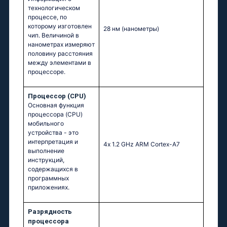
технологическом
процессе, по
которому изготовлен
28 нм
(нанометры)
чип. Величиной в
нанометрах измеряют
половину расстояния
между элементами в
процессоре.
Процессор (CPU)
Основная функция
процессора (CPU)
мобильного
устройства - это
интерпретация и
4х 1.2 GНz АRМ Соrtех-А7
выполнение
инструкций,
содержащихся в
программных
приложениях.
Разрядность
процессора