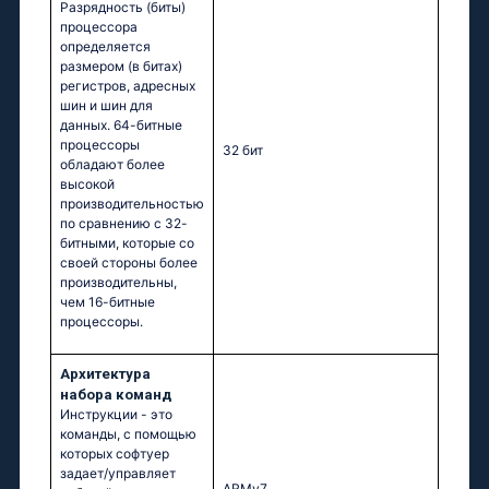
Разрядность (биты)
процессора
определяется
размером (в битах)
регистров, адресных
шин и шин для
данных. 64-битные
процессоры
32 бит
обладают более
высокой
производительностью
по сравнению с 32-
битными, которые со
своей стороны более
производительны,
чем 16-битные
процессоры.
Архитектура
набора команд
Инструкции - это
команды, с помощью
которых софтуер
задает/управляет
ARMv7