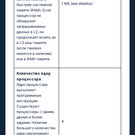
1 МБ
(мегабайты)
быстрее системной
памяти (RAM). Если
процессор не
обнаружит
запрашиваемых
данных в L2, он
продолжает искать их
в L3 кэш-памяти
(если таковая
имеется в наличии)
или в RAM-памяти.
Kоличество ядер
процессора
Ядро процессора
выполняет
программные
инструкции.
Существуют
процессоры с одним,
двумя и более
4
ядрами. Наличие
большего количества
ядер увеличивает