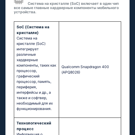
Система на кристалле (SoC) включает в один чип
все самые главные хардверные компоненты мобильного
устройства.
SoC (Система на
кристалле)
Система на
кристалле (SoC)
интегрирует
различные
хардверные
компоненты, таких как
Quаlсоmm Snарdrаgоn 400
процессор,
(АРQ8026)
графический
процессор, память,
периферия,
интерфейсы и др., а
также и софтвер,
необходимый для их
функционирования.
Технологический
процесс
Информация о