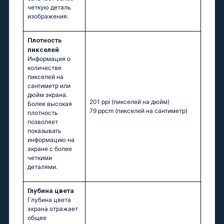
четкую деталь
изображения.
Плотность
пикселей
Информация о
количестве
пикселей на
сантиметр или
дюйм экрана.
201 ppi
(пикселей на дюйм)
Более высокая
79 ppcm
(пикселей на сантиметр)
плотность
позволяет
показывать
информацию на
экране с более
четкими
деталями.
Глубина цвета
Глубина цвета
экрана отражает
общее