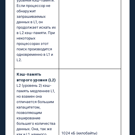
уровней кэш-памяти.
Если процессор не
обнаружит
запрашиваемых
данных в L1, он
продолжает искать их
в L2 кэш-памяти. При
некоторых
процессорах этот
поиск производится
одновременно в L1 и
L2.
Кэш-память
второго уровня (L2)
L2 (уровень 2) кэш-
память медленнее L1,
но взамен она
отличается большим
капацитетом,
позволяющим
кэширование
большего количества
данных. Она, так же
1024 кБ
(килобайты)
как и L1, намного