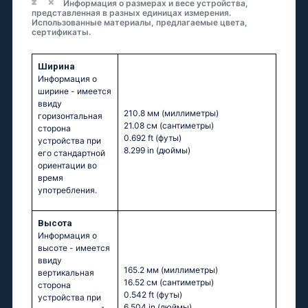
Информация о размерах и весе устройства,
представленная в разных единицах измерения.
Использованные материалы, предлагаемые цвета,
сертификаты.
Ширина
Информация о
ширине - имеется
ввиду
210.8 мм
(миллиметры)
горизонтальная
21.08 см
(сантиметры)
сторона
0.692 ft
(футы)
устройства при
8.299 in
(дюймы)
его стандартной
ориентации во
время
употребления.
Высота
Информация о
высоте - имеется
ввиду
165.2 мм
(миллиметры)
вертикальная
16.52 см
(сантиметры)
сторона
0.542 ft
(футы)
устройства при
6.504 in
(дюймы)