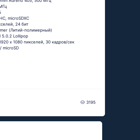
comm Adreno 405, 500 МГц
 МГц
Б
DHC, microSDXC
икселей, 24 бит
olymer (Литий-полимерный)
 5.0.2 Lоlliрор
1920 x 1080 пикселей, 30 кадров/сек
/ microSD
3195