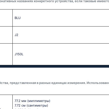
рнативных названиях конкретного устройства, если таковые имеютс
BLU
J2
J150L
йства, представленная в разных единицах измерения. Использован
77.2 мм
(миллиметры)
7.72 см
(сантиметры)
о