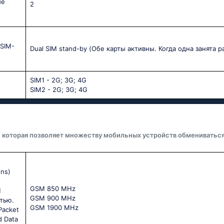
ые
2
SIM-
Dual SIM stand-by (Обе карты активны. Когда одна занята 
SIM1 - 2G; 3G; 4G
SIM2 - 2G; 3G; 4G
, которая позволяет множеству мобильных устройств обмениватьс
ons)
GSМ 850 МНz
M
GSМ 900 МНz
тью.
GSМ 1900 МНz
Packet
d Data