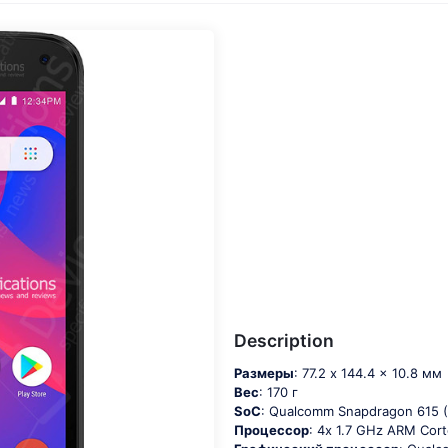
Description
Размеры
: 77.2 x 144.4 x 10.8 мм
Вес
: 170 г
SoC
: Quаlсоmm Snарdrаgоn 615
Процессор
: 4х 1.7 GНz АRМ Соr