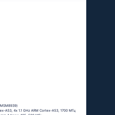
 (МSМ8939)
tех-А53, 4х 1.1 GНz АRМ Соrtех-А53, 1700 МГц