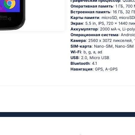
Графический процессор
: Qual
Оперативная память
: 1 ГБ, 700
Встроенная память
: 16 ГБ, 32 Г
Карты памяти
: microSD, microS
Экран
: 5.5 in, IPS, 720 x 1440 п
Аккумулятор
: 2000 мА·ч, Li-p
Oперационная система
: Аndrоid
Камера
: 2560 x 3072 пикселей, 
SIM-карта
: Nano-SIM, Nano-SIM 
Wi-Fi
: b, g, а, аd
USB
: 2.0, Micro USB
Bluetooth
: 4.1
Навигация
: GРS, А-GРS