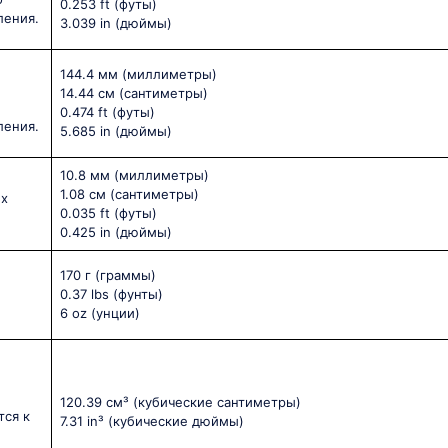
0.253 ft
(футы)
ления.
3.039 in
(дюймы)
144.4 мм
(миллиметры)
14.44 см
(сантиметры)
0.474 ft
(футы)
ления.
5.685 in
(дюймы)
10.8 мм
(миллиметры)
1.08 см
(сантиметры)
ых
0.035 ft
(футы)
0.425 in
(дюймы)
170 г
(граммы)
0.37 lbs
(фунты)
6 oz
(унции)
120.39 см³
(кубические сантиметры)
тся к
7.31 in³
(кубические дюймы)