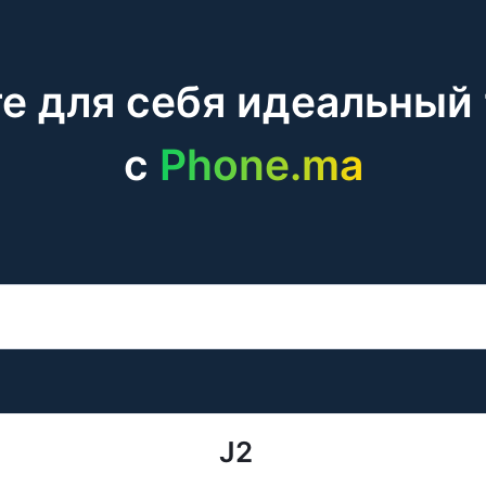
е для себя идеальный
c
Phone.ma
J2